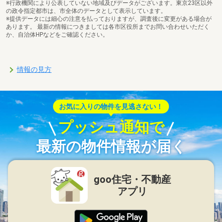
※行政機関により公表していない地域及びデータがございます。東京23区以外
の政令指定都市は、市全体のデータとして表示しています。
※提供データには細心の注意を払っておりますが、調査後に変更がある場合が
あります。 最新の情報につきましては各市区役所までお問い合わせいただく
か、自治体HPなどをご確認ください。
情報の見方
お気に入りの物件を見逃さない！
プッシュ通知で
最新の物件情報が届く
goo住宅・不動産
アプリ