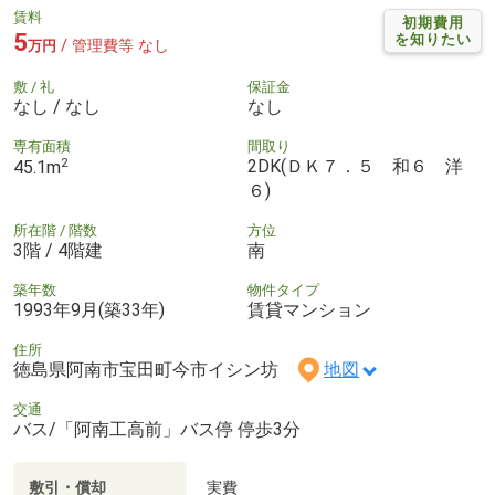
賃料
初期費用
5
を知りたい
/ 管理費等 なし
万円
敷 / 礼
保証金
なし / なし
なし
専有面積
間取り
2
2DK(ＤＫ７．５ 和６ 洋
45.1m
６)
所在階 / 階数
方位
3階 / 4階建
南
築年数
物件タイプ
1993年9月(築33年)
賃貸マンション
住所
徳島県阿南市宝田町今市イシン坊
地図
交通
バス/「阿南工高前」バス停 停歩3分
敷引・償却
実費