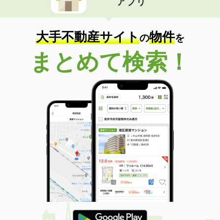
アプリ
大手不動産サイト
物件
の
を
まとめて検索！