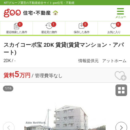
NTTグループ運営の不動産総合サイト goo住宅・不動産
0
1
0
0
最近検索した条件
最近見た物件
保存した条件
お気に入り
スカイコーポ宝 2DK 賃貸(賃貸マンション・アパ
ート)
2DK / -
情報提供元
アットホーム
5
賃料
万円
/ 管理費等なし
1
/
16