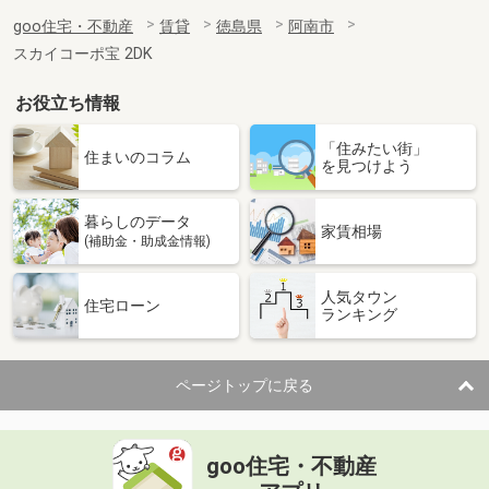
goo住宅・不動産
賃貸
徳島県
阿南市
スカイコーポ宝 2DK
お役立ち情報
「住みたい街」
住まいのコラム
を見つけよう
暮らしのデータ
家賃相場
(補助金・助成金情報)
人気タウン
住宅ローン
ランキング
ページトップに戻る
goo住宅・不動産