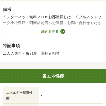
備考
インターネット無料２ＤＫお部屋探しはエイブルネットワ
ーク小松島店・阿南駅前店へお気軽にお問い合わせくださ
い！！・賃貸保証等：加入要（日本セーフティー（株）
続きを見る
実費（更新料１年毎１００００円必要））・人気の宝田
町！角部屋に空きが出ました（＾＾）コンビニや阿南医療
特記事項
センターさんが近くです！・駐輪場：有/クリーニン
グ 50000円
二人入居可・角部屋・高齢者相談
省エネ性能
エネルギー消費性
-
能