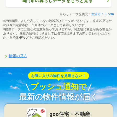
鳴門市の暮らしデータをもっと見る
暮らしデータ提供元：
生活ガイド.com
※行政機関により公表していない地域及びデータがございます。東京23区以外
の政令指定都市は、市全体のデータとして表示しています。
※提供データには細心の注意を払っておりますが、調査後に変更がある場合が
あります。 最新の情報につきましては各市区役所までお問い合わせいただく
か、自治体HPなどをご確認ください。
情報の見方
お気に入りの物件を見逃さない！
プッシュ通知で
最新の物件情報が届く
goo住宅・不動産