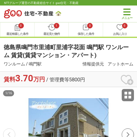
NTTグループ運営の不動産総合サイト goo住宅・不動産
0
1
0
0
最近検索した条件
最近見た物件
保存した条件
お気に入り
徳島県鳴門市里浦町里浦字花面 鳴門駅 ワンルー
ム 賃貸(賃貸マンション・アパート)
ワンルーム / 鳴門駅
情報提供元
アットホーム
3.70
賃料
万円
/ 管理費等5800円
1
/
16