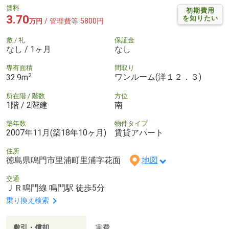
賃料
初期費用
3.70
を知りたい
/ 管理費等 5800円
万円
敷 / 礼
保証金
なし / 1ヶ月
なし
専有面積
間取り
2
ワンルーム(洋１２．３)
32.9m
所在階 / 階数
方位
1階 / 2階建
南
築年数
物件タイプ
2007年11月(築18年10ヶ月)
賃貸アパート
住所
徳島県鳴門市里浦町里浦字花面
地図
交通
ＪＲ鳴門線 鳴門駅 徒歩5分
乗り換え検索
敷引・償却
実費