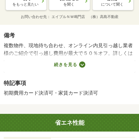
をもっと見たい
を聞く
について聞く
お問い合わせ先
エイブルＮＷ鳴門店 （株）高島不動産
備考
複数物件、現地待ち合わせ、オンライン内見引っ越し業者
様のご紹介で引っ越し費用が最大で５０％オフ。詳しくは
スタッフまで。（対象外エリアあり）・賃貸保証等：加入
続きを見る
要（ハウスリーブ（株） 実費（月額保証料要））・維持
費等：２台目駐車場３，３００円／月・ｒｕｕｍサポート
特記事項
費１，９８０円／月・キッチンは対面式。ＴＶインターホ
ン付き。クローゼット付。・駐輪場：有/クリーニン
初期費用カード決済可・家賃カード決済可
グ 50000円/鍵交換 3300円
省エネ性能