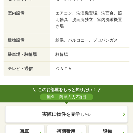
室内設備
エアコン、洗濯機置場、洗面台、照
明器具、洗面所独立、室内洗濯機置
き場
建物設備
給湯、バルコニー、プロパンガス
駐車場・駐輪場
駐輪場
テレビ・通信
ＣＡＴＶ
このお部屋をもっと知りたい！
無料・簡単入力2項目
実際に物件を見学
したい
写真
初期費用
設備