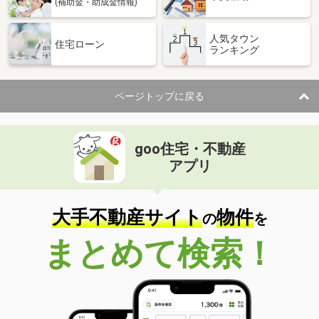
(補助金・助成金情報)
人気タウン
住宅ローン
ランキング
ページトップに戻る
goo住宅・不動産
アプリ
大手不動産サイト
物件
の
を
まとめて検索！