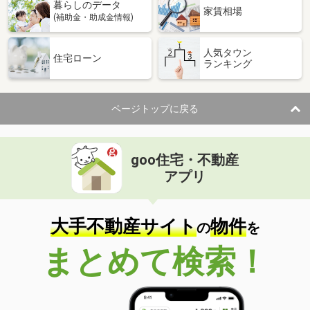
暮らしのデータ
家賃相場
(補助金・助成金情報)
人気タウン
住宅ローン
ランキング
ページトップに戻る
goo住宅・不動産
アプリ
大手不動産サイト
物件
の
を
まとめて検索！