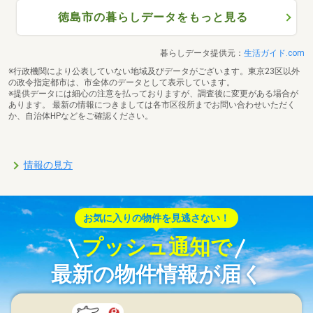
徳島市の暮らしデータをもっと見る
暮らしデータ提供元：
生活ガイド.com
※行政機関により公表していない地域及びデータがございます。東京23区以外
の政令指定都市は、市全体のデータとして表示しています。
※提供データには細心の注意を払っておりますが、調査後に変更がある場合が
あります。 最新の情報につきましては各市区役所までお問い合わせいただく
か、自治体HPなどをご確認ください。
情報の見方
お気に入りの物件を見逃さない！
プッシュ通知で
最新の物件情報が届く