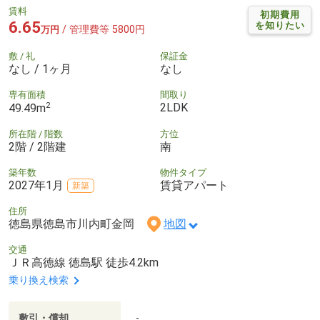
賃料
初期費用
6.65
を知りたい
/ 管理費等 5800円
万円
敷 / 礼
保証金
なし / 1ヶ月
なし
専有面積
間取り
2
2LDK
49.49m
所在階 / 階数
方位
2階 / 2階建
南
築年数
物件タイプ
2027年1月
賃貸アパート
新築
住所
徳島県徳島市川内町金岡
地図
交通
ＪＲ高徳線 徳島駅 徒歩4.2km
乗り換え検索
敷引・償却
-