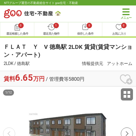
NTTグループ運営の不動産総合サイト goo住宅・不動産
0
1
0
0
最近検索した条件
最近見た物件
保存した条件
お気に入り
ＦＬＡＴ Ｙ Ⅴ 徳島駅 2LDK 賃貸(賃貸マンショ
ン・アパート)
2LDK / 徳島駅
情報提供元
アットホーム
6.65
賃料
万円
/ 管理費等5800円
1
/
12