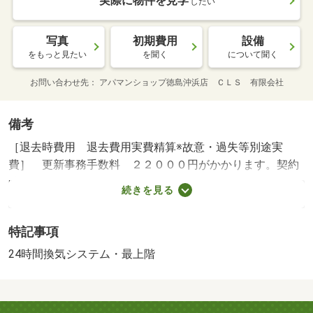
実際に物件を見学
したい
写真
初期費用
設備
をもっと見たい
を聞く
について聞く
お問い合わせ先
アパマンショップ徳島沖浜店 ＣＬＳ 有限会社
備考
［退去時費用 退去費用実費精算※故意・過失等別途実
費］ 更新事務手数料 ２２０００円がかかります。契約
時にクリーニング費７００００円、鍵セット費３３００円
続きを見る
（税込）が必要となります。駐車場貸主インボイス登録な
し ＮＯ：１００６２４２０６４・賃貸保証等：加入要
特記事項
（契約時保証委託料：２．２万／月額保証委託料：賃料総
額の２．２％又は５．５％ ※ペット可は２．５万／２．
24時間換気システム・最上階
５％）・維持費等：ｒｕｕｍサポート（課税対象）１，９
８０円／月・◆◇◆地元密着のアパマンショップ３店舗が
親身にサポート☆理想のお住いを一緒に見つけましょう