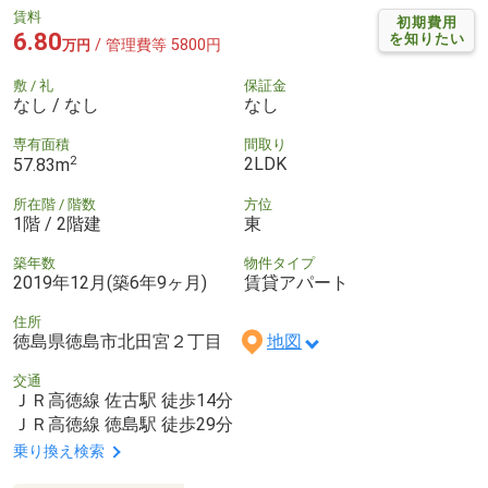
賃料
初期費用
6.80
を知りたい
/ 管理費等 5800円
万円
敷 / 礼
保証金
なし / なし
なし
専有面積
間取り
2
2LDK
57.83m
所在階 / 階数
方位
1階 / 2階建
東
築年数
物件タイプ
2019年12月(築6年9ヶ月)
賃貸アパート
住所
徳島県徳島市北田宮２丁目
地図
交通
ＪＲ高徳線 佐古駅 徒歩14分
ＪＲ高徳線 徳島駅 徒歩29分
乗り換え検索