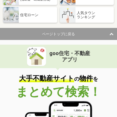
人気タウン
住宅ローン
ランキング
ページトップに戻る
goo住宅・不動産
アプリ
大手不動産サイト
物件
の
を
まとめて検索！