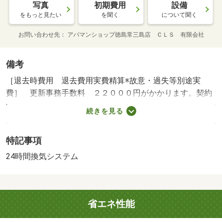
写真
初期費用
設備
をもっと見たい
を聞く
について聞く
お問い合わせ先
アパマンショップ徳島常三島店 ＣＬＳ 有限会社
備考
［退去時費用 退去費用実費精算※故意・過失等別途実
費］ 更新事務手数料 ２２０００円がかかります。契約
時にクリーニング費７００００円、鍵セット費３３００円
続きを見る
（税込）が必要となります。貸主インボイス登録あり Ｎ
Ｏ：８５３４９９７０・賃貸保証等：加入要（契約時保証
特記事項
委託料：２．２万／月額保証委託料：賃料総額の２．２％
又は５．５％ ※ペット可は２．５万／２．５％）・維持
24時間換気システム
費等：ｒｕｕｍサポート（課税対象）１，９８０円／月・
他の業者様の物件もご紹介可能です☆☆初期費用クレジッ
ト決済ＯＫです☆♪アパマンショップ徳島常三島店【０８
省エネ性能
８－６２３－１１４１】まで・バイク置場：なし・駐輪
場：有/クリーニング費 70000円