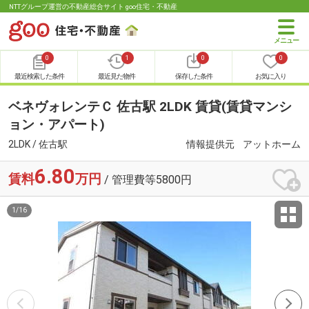
NTTグループ運営の不動産総合サイト goo住宅・不動産
0
1
0
0
最近検索した条件
最近見た物件
保存した条件
お気に入り
ベネヴォレンテＣ 佐古駅 2LDK 賃貸(賃貸マンシ
ョン・アパート)
2LDK / 佐古駅
情報提供元
アットホーム
6.80
賃料
万円
/ 管理費等5800円
1
/
16