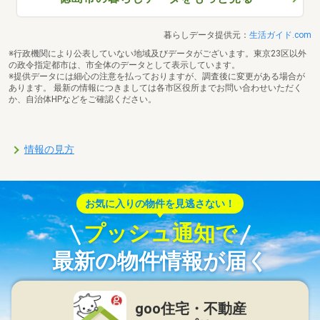
暮らしデータ提供元：
生活ガイド.com
※行政機関により公表していない地域及びデータがございます。東京23区以外
の政令指定都市は、市全体のデータとして表示しています。
※提供データには細心の注意を払っておりますが、調査後に変更がある場合が
あります。 最新の情報につきましては各市区役所までお問い合わせいただく
か、自治体HPなどをご確認ください。
情報の見方
お気に入りの物件を見逃さない！
プッシュ通知で
最新の物件情報が届く
goo住宅・不動産