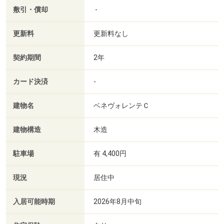
敷引・償却
-
更新料
更新料なし
契約期間
2年
カード決済
-
建物名
ベネヴォレンテＣ
建物構造
木造
駐車場
有 4,400円
現況
居住中
入居可能時期
2026年8月中旬