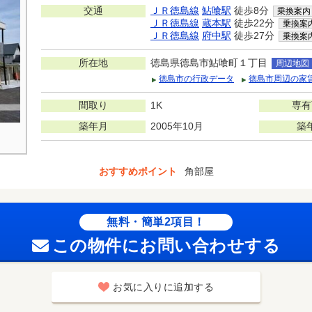
交通
ＪＲ徳島線
鮎喰駅
徒歩8分
乗換案内
ＪＲ徳島線
蔵本駅
徒歩22分
乗換案
ＪＲ徳島線
府中駅
徒歩27分
乗換案
所在地
徳島県徳島市鮎喰町１丁目
周辺地図
徳島市の行政データ
徳島市周辺の家
間取り
1K
専有
築年月
2005年10月
築
おすすめポイント
角部屋
無料・簡単2項目！
この物件にお問い合わせする
お気に入りに追加する