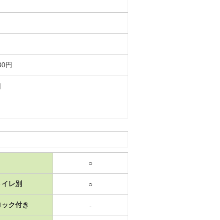
80円
日
○
トイレ別
○
ロック付き
-