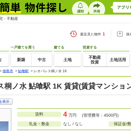
住宅・不動産
1
最近見た物件
保
一戸建てを買う
建てる
投資する
不動産
古
新築
中古
土地
土地活用
投資
>
徳島市
>
鮎喰駅
>
レオパレス桐ノ水 1K
桐ノ水 鮎喰駅 1K 賃貸(賃貸マンショ
を表示
4
賃料
万円 (管理費等：4500円)
礼金・敷金
なし / なし
保証金/