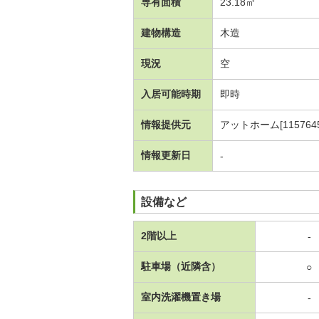
専有面積
23.18㎡
建物構造
木造
現況
空
入居可能時期
即時
情報提供元
アットホーム[1157645
情報更新日
-
設備など
2階以上
-
駐車場（近隣含）
○
室内洗濯機置き場
-