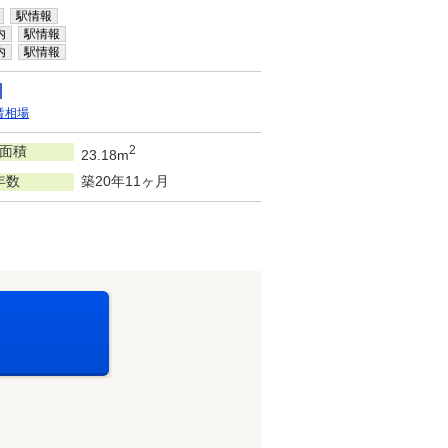
駅情報
内
駅情報
内
駅情報
賃相場
面積
2
23.18m
年数
築20年11ヶ月