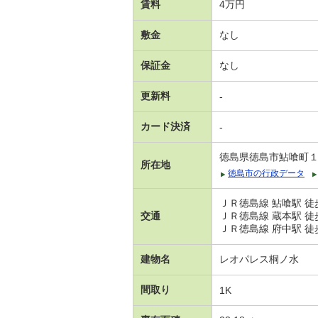
賃料
4万円
敷金
なし
保証金
なし
更新料
-
カード決済
-
徳島県徳島市鮎喰町
所在地
徳島市の行政データ
ＪＲ徳島線 鮎喰駅 徒
交通
ＪＲ徳島線 蔵本駅 徒
ＪＲ徳島線 府中駅 徒
建物名
レオパレス桐ノ水
間取り
1K