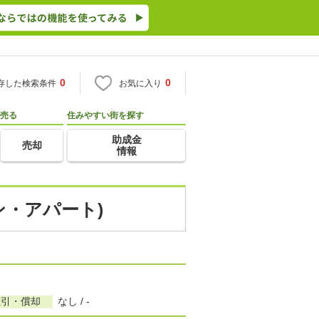
0
0
存した検索条件
お気に入り
売る
住みやすい街を探す
助成金
売却
情報
ン・アパート)
敷引・償却
なし / -