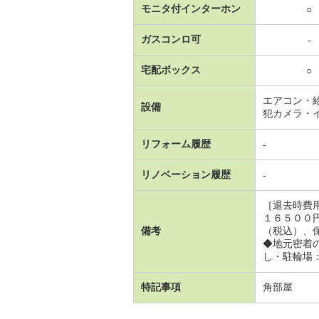
モニタ付インターホン
○
ガスコンロ可
-
宅配ボックス
○
エアコン・
設備
犯カメラ・
リフォーム履歴
-
リノベーション履歴
-
［退去時費
１６５００
備考
（税込）、
◆地元密着
し・駐輪場
特記事項
角部屋