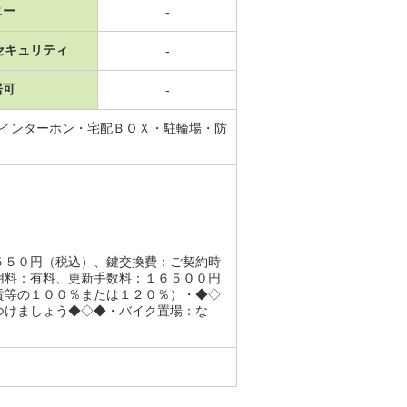
ニー
-
セキュリティ
-
居可
-
付インターホン・宅配ＢＯＸ・駐輪場・防
５５０円（税込）、鍵交換費：ご契約時
用料：有料、更新手数料：１６５００円
賃等の１００％または１２０％）・◆◇
つけましょう◆◇◆・バイク置場：な