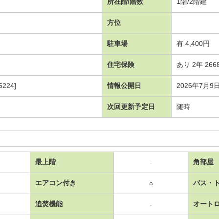
所在階/階数
1階/2階建
方位
駐車場
有 4,400円
住宅保険
あり 2年 266
224]
情報公開日
2026年7月9
次回更新予定日
随時
最上階
角部屋
-
エアコン付き
バス・
○
追焚機能
オート
-