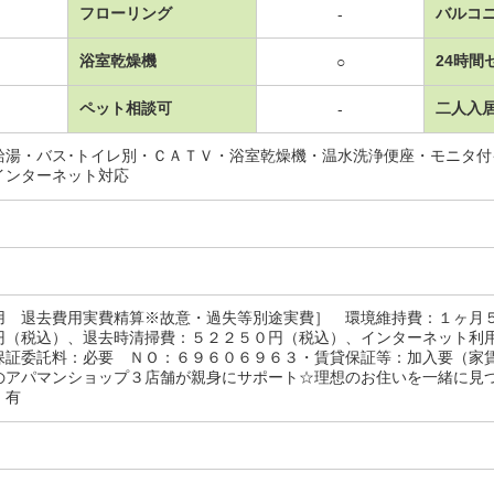
フローリング
バルコ
-
浴室乾燥機
24時間
○
ペット相談可
二人入
-
給湯・バス･トイレ別・ＣＡＴＶ・浴室乾燥機・温水洗浄便座・モニタ
インターネット対応
用 退去費用実費精算※故意・過失等別途実費］ 環境維持費：１ヶ月
円（税込）、退去時清掃費：５２２５０円（税込）、インターネット利
保証委託料：必要 ＮＯ：６９６０６９６３・賃貸保証等：加入要（家
のアパマンショップ３店舗が親身にサポート☆理想のお住いを一緒に見
：有