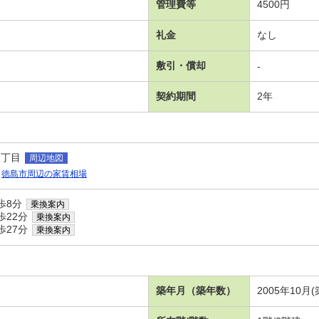
管理費等
4500円
礼金
なし
敷引・償却
-
契約期間
2年
１丁目
周辺地図
徳島市周辺の家賃相場
歩8分
乗換案内
歩22分
乗換案内
歩27分
乗換案内
築年月（築年数）
2005年10月(