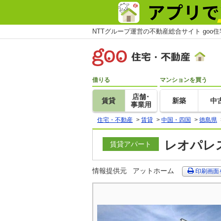
NTTグループ運営の不動産総合サイト goo
借りる
マンションを買う
店舗･
賃貸
新築
中
事業用
住宅・不動産
>
賃貸
>
中国・四国
>
徳島県
レオパレス
賃貸アパート
情報提供元
アットホーム
印刷画面