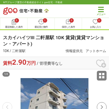
NTTグループ運営の不動産総合サイト goo住宅・不動産
0
1
0
0
最近検索した条件
最近見た物件
保存した条件
お気に入り
スカイハイツⅢ 二軒屋駅 1DK 賃貸(賃貸マンショ
ン・アパート)
1DK / 二軒屋駅
情報提供元
アットホーム
2.90
賃料
万円
/ 管理費等なし
1
/
4