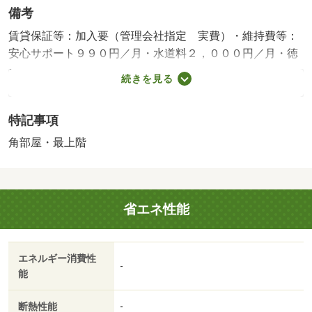
備考
賃貸保証等：加入要（管理会社指定 実費）・維持費等：
安心サポート９９０円／月・水道料２，０００円／月・徳
島県でのお部屋探しなら☆エイブル空港店・八万店・鳴門
続きを見る
店☆にお任せを！ＬＩＮＥ登録でお得なクーポン付き！→
＠７０１ｖｄｂｋｉ エイブルならネット掲載の物件どこ
特記事項
でもご紹介可能となっております！・駐輪場：有/クリーニ
ング 38500円/鍵交換 16500円
角部屋・最上階
省エネ性能
エネルギー消費性
-
能
断熱性能
-