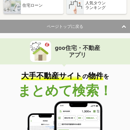
人気タウン
住宅ローン
ランキング
ページトップに戻る
goo住宅・不動産
アプリ
大手不動産サイト
物件
の
を
まとめて検索！