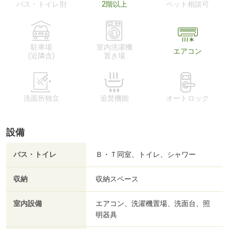
バス・トイレ別
2階以上
ペット相談可
駐車場
室内洗濯機
エアコン
(近隣含)
置き場
洗面所独立
追焚機能
オートロック
設備
バス・トイレ
Ｂ・Ｔ同室、トイレ、シャワー
収納
収納スペース
室内設備
エアコン、洗濯機置場、洗面台、照
明器具