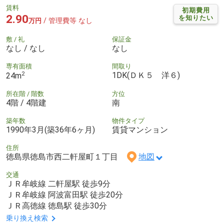
賃料
初期費用
2.90
を知りたい
/ 管理費等 なし
万円
敷 / 礼
保証金
なし / なし
なし
専有面積
間取り
2
1DK(ＤＫ５ 洋６)
24m
所在階 / 階数
方位
4階 / 4階建
南
築年数
物件タイプ
1990年3月(築36年6ヶ月)
賃貸マンション
住所
徳島県徳島市西二軒屋町１丁目
地図
交通
ＪＲ牟岐線 二軒屋駅 徒歩9分
ＪＲ牟岐線 阿波富田駅 徒歩20分
ＪＲ高徳線 徳島駅 徒歩30分
乗り換え検索