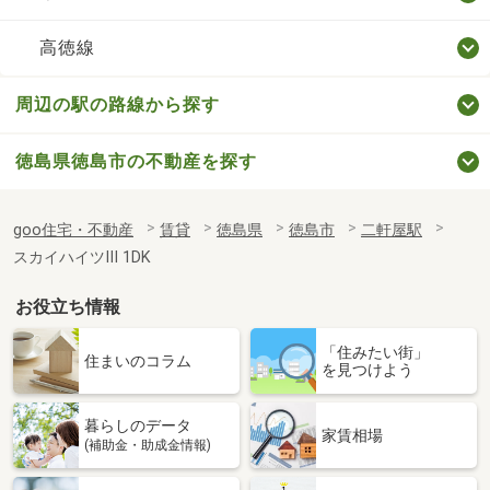
高徳線
周辺の駅の路線から探す
徳島県徳島市の不動産を探す
goo住宅・不動産
賃貸
徳島県
徳島市
二軒屋駅
スカイハイツⅢ 1DK
お役立ち情報
「住みたい街」
住まいのコラム
を見つけよう
暮らしのデータ
家賃相場
(補助金・助成金情報)