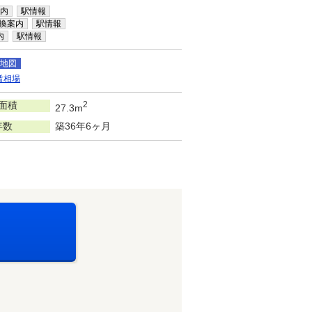
内
駅情報
換案内
駅情報
内
駅情報
地図
賃相場
面積
2
27.3m
年数
築36年6ヶ月