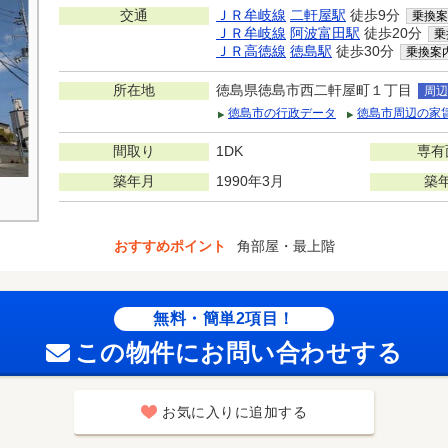
交通
ＪＲ牟岐線
二軒屋駅
徒歩9分
乗換案
ＪＲ牟岐線
阿波富田駅
徒歩20分
乗
ＪＲ高徳線
徳島駅
徒歩30分
乗換案
所在地
徳島県徳島市西二軒屋町１丁目
周辺
徳島市の行政データ
徳島市周辺の家
間取り
1DK
専有
築年月
1990年3月
築
おすすめポイント
角部屋・最上階
無料・簡単2項目！
この物件にお問い合わせする
お気に入りに追加する