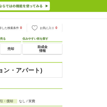
0
0
存した検索条件
お気に入り
売る
住みやすい街を探す
助成金
売却
情報
ション・アパート)
敷引・償却
なし / 実費