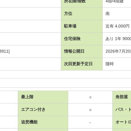
所在階/階数
4階/4階建
方位
南
駐車場
近有 4,000円
住宅保険
あり 1年 900
911]
情報公開日
2026年7月2
次回更新予定日
随時
最上階
角部屋
○
エアコン付き
バス・
○
追焚機能
オート
-