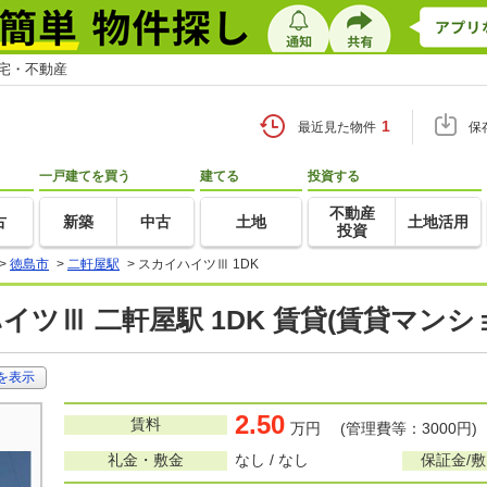
住宅・不動産
1
最近見た物件
保
一戸建てを買う
建てる
投資する
不動産
古
新築
中古
土地
土地活用
投資
>
徳島市
>
二軒屋駅
>
スカイハイツⅢ 1DK
イツⅢ 二軒屋駅 1DK 賃貸(賃貸マン
を表示
2.50
賃料
万円 (管理費等：3000円)
礼金・敷金
なし / なし
保証金/