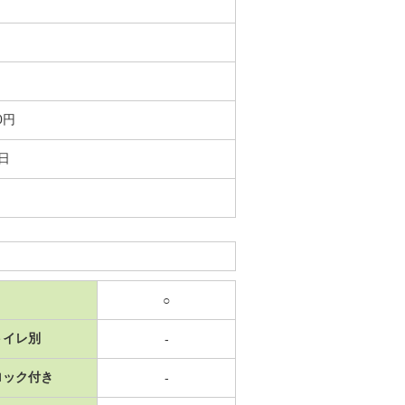
0円
0日
○
トイレ別
-
ロック付き
-