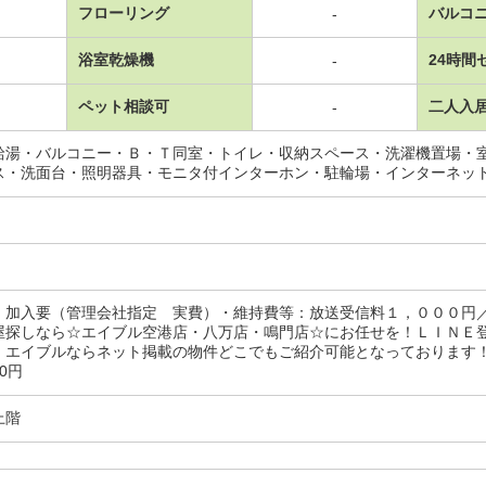
フローリング
バルコ
-
浴室乾燥機
24時間
-
ペット相談可
二人入
-
給湯・バルコニー・Ｂ・Ｔ同室・トイレ・収納スペース・洗濯機置場・
ス・洗面台・照明器具・モニタ付インターホン・駐輪場・インターネッ
：加入要（管理会社指定 実費）・維持費等：放送受信料１，０００円
屋探しなら☆エイブル空港店・八万店・鳴門店☆にお任せを！ＬＩＮＥ
エイブルならネット掲載の物件どこでもご紹介可能となっております！・駐
00円
上階