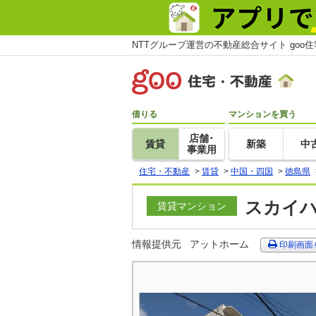
NTTグループ運営の不動産総合サイト goo
借りる
マンションを買う
店舗･
賃貸
新築
中
事業用
住宅・不動産
>
賃貸
>
中国・四国
>
徳島県
スカイハ
賃貸マンション
情報提供元
アットホーム
印刷画面