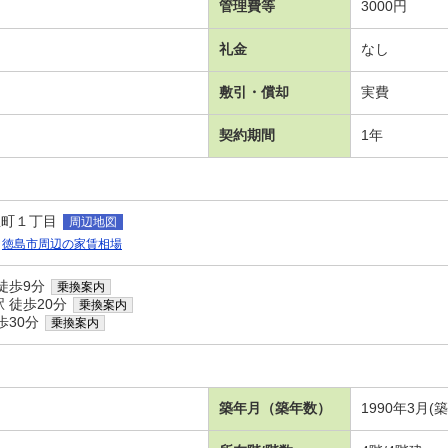
管理費等
3000円
礼金
なし
敷引・償却
実費
契約期間
1年
屋町１丁目
周辺地図
徳島市周辺の家賃相場
徒歩9分
乗換案内
 徒歩20分
乗換案内
歩30分
乗換案内
築年月（築年数）
1990年3月(