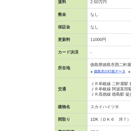
賃料
2.50万円
敷金
なし
保証金
なし
更新料
11000円
カード決済
-
徳島県徳島市西二軒
所在地
徳島市の行政データ
ＪＲ牟岐線 二軒屋駅 
交通
ＪＲ牟岐線 阿波富田駅
ＪＲ高徳線 徳島駅 徒
建物名
スカイハイツⅢ
間取り
1DK（ＤＫ６ 洋７）