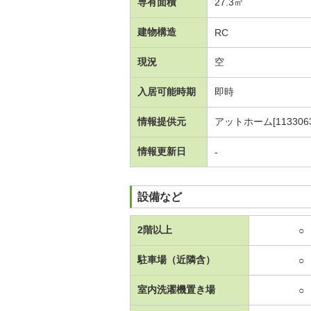
専有面積
27.3㎡
建物構造
RC
現況
空
入居可能時期
即時
情報提供元
アットホーム[1133063
情報更新日
-
設備など
2階以上
○
駐車場（近隣含）
○
室内洗濯機置き場
○