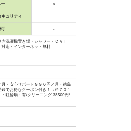
ニー
○
セキュリティ
-
居可
-
室内洗濯機置き場・シャワー・ＣＡＴ
ト対応・インターネット無料
／月・安心サポート９９０円／月・徳島
登録でお得なクーポン付き！→＠７０１
輪場：有/クリーニング 38500円/