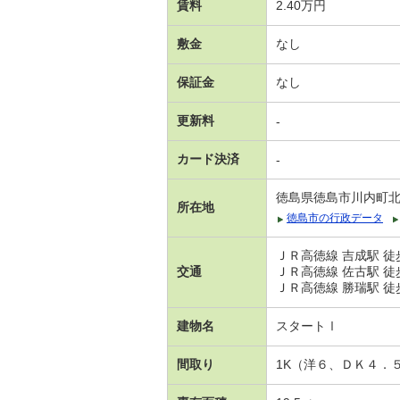
賃料
2.40万円
敷金
なし
保証金
なし
更新料
-
カード決済
-
徳島県徳島市川内町
所在地
徳島市の行政データ
ＪＲ高徳線 吉成駅 徒歩
交通
ＪＲ高徳線 佐古駅 徒歩
ＪＲ高徳線 勝瑞駅 徒歩
建物名
スタートⅠ
間取り
1K（洋６、ＤＫ４．