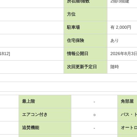
所在階/階数
2階/3階建
方位
駐車場
有 2,000円
住宅保険
あり
812]
情報公開日
2026年8月3
次回更新予定日
随時
最上階
角部屋
-
エアコン付き
バス・
○
追焚機能
オート
-