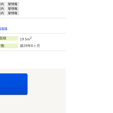
案内
駅情報
案内
駅情報
案内
駅情報
賃相場
面積
2
19.5m
年数
築29年6ヶ月