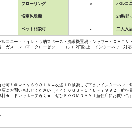
フローリング
バルコ
○
浴室乾燥機
24時間
-
ペット相談可
二人入
-
バルコニー・トイレ・収納スペース・洗濯機置場・シャワー・ＣＡＴＶ
具・ガスコンロ可・クローゼット・コンロ2口以上・インターネット対
合せ可！＠ｗｚｙ６９８１ｈ←友達ＩＤ検索して下さいインターネット
住店にお問い合わせください（＾＾）０８８－６７８－７９９２・維持
無料★ ドンキホーテ近く★ ぜひＲＯＯＭＮＡＶＩ藍住店にお問い合
街