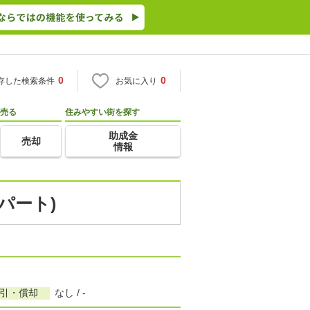
0
0
存した検索条件
お気に入り
売る
住みやすい街を探す
助成金
売却
情報
パート)
敷引・償却
なし / -