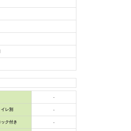
日
-
トイレ別
-
ロック付き
-