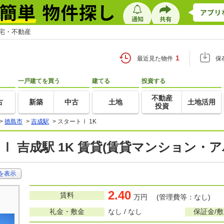
住宅・不動産
1
最近見た物件
保
一戸建てを買う
建てる
投資する
不動産
古
新築
中古
土地
土地活用
投資
>
徳島市
>
吉成駅
>
スタートⅠ 1K
Ⅰ 吉成駅 1K 賃貸(賃貸マンション・ア
を表示
2.40
賃料
万円 (管理費等：なし)
礼金・敷金
なし / なし
保証金/