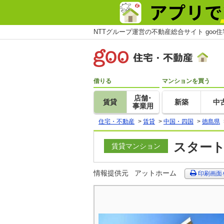
NTTグループ運営の不動産総合サイト goo
借りる
マンションを買う
店舗･
賃貸
新築
中
事業用
住宅・不動産
>
賃貸
>
中国・四国
>
徳島県
スタート
賃貸マンション
情報提供元
アットホーム
印刷画面