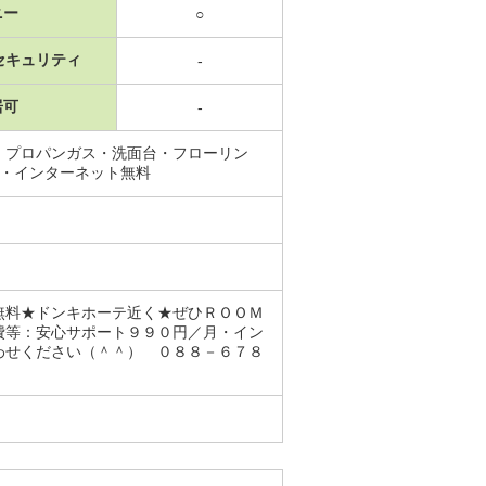
ニー
○
セキュリティ
-
居可
-
・プロパンガス・洗面台・フローリン
応・インターネット無料
無料★ドンキホーテ近く★ぜひＲＯＯＭ
費等：安心サポート９９０円／月・イン
わせください（＾＾） ０８８－６７８