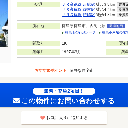
交通
ＪＲ高徳線
吉成駅
徒歩3.8km
乗換
ＪＲ高徳線
佐古駅
徒歩4.4km
乗換
ＪＲ高徳線
勝瑞駅
徒歩4.8km
乗換
所在地
徳島県徳島市川内町北原
周辺地図
徳島市の行政データ
徳島市周辺の家
間取り
1K
専有
築年月
1997年3月
築
おすすめポイント
閑静な住宅街
無料・簡単2項目！
この物件にお問い合わせする
お気に入りに追加する