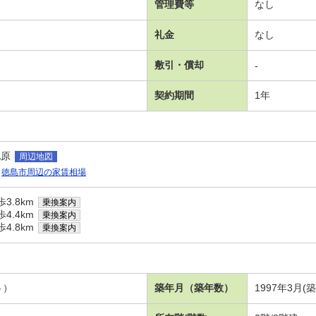
管理費等
なし
礼金
なし
敷引・償却
-
契約期間
1年
北原
周辺地図
徳島市周辺の家賃相場
3.8km
乗換案内
4.4km
乗換案内
4.8km
乗換案内
５）
築年月（築年数）
1997年3月(