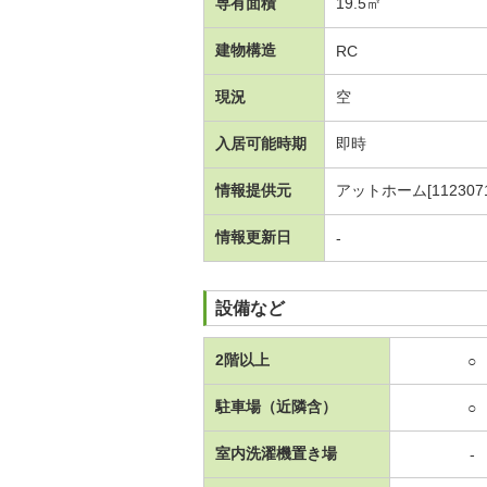
専有面積
19.5㎡
建物構造
RC
現況
空
入居可能時期
即時
情報提供元
アットホーム[1123071
情報更新日
-
設備など
2階以上
○
駐車場（近隣含）
○
室内洗濯機置き場
-