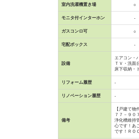
室内洗濯機置き場
○
モニタ付インターホン
-
ガスコンロ可
○
宅配ボックス
-
エアコン・
設備
ＴＶ・洗面
床下収納・
リフォーム履歴
-
リノベーション履歴
-
【戸建て物
７７－９０
備考
浄化槽維持
心です！あ
です！ＲＯ