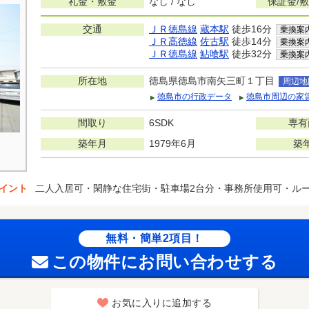
礼金・敷金
なし / なし
保証金/
交通
ＪＲ徳島線
蔵本駅
徒歩16分
乗換案
ＪＲ高徳線
佐古駅
徒歩14分
乗換案
ＪＲ徳島線
鮎喰駅
徒歩32分
乗換案
所在地
徳島県徳島市南矢三町１丁目
周辺地
徳島市の行政データ
徳島市周辺の家
間取り
6SDK
専有
築年月
1979年6月
築
イント
二人入居可・閑静な住宅街・駐車場2台分・事務所使用可・ル
無料・簡単2項目！
この物件にお問い合わせする
お気に入りに追加する