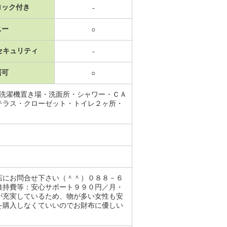
ロック付き
-
ニー
○
セキュリティ
-
居可
○
内洗濯機置き場・洗面所・シャワー・ＣＡ
テラス・クローゼット・トイレ２ヶ所・
店にお問合せ下さい（＾＾）０８８－６
維持費等：安心サポート９９０円／月・
が充実しているため、物が多い女性も安
を購入しなくていいのでお財布に優しい