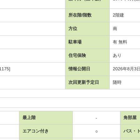
所在階/階数
2階建
方位
南
駐車場
有 無料
住宅保険
あり
175]
情報公開日
2026年8月3
次回更新予定日
随時
最上階
角部屋
-
エアコン付き
バス・
○