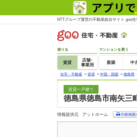
NTTグループ運営の不動産総合サイト goo
借りる
マンションを買う
店舗･
賃貸
新築
中
事業用
住宅・不動産
>
賃貸
>
中国・四国
>
徳島県
賃貸一戸建て
徳島県徳島市南矢三町
情報提供元
アットホーム
印刷画面