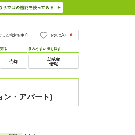
0
0
存した検索条件
お気に入り
売る
住みやすい街を探す
助成金
売却
情報
ョン・アパート)