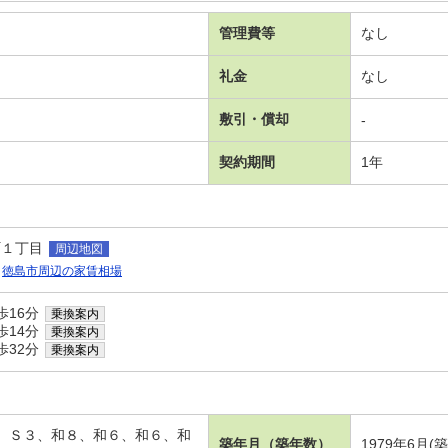
管理費等
なし
礼金
なし
敷引・償却
-
契約期間
1年
町１丁目
周辺地図
徳島市周辺の家賃相場
歩16分
乗換案内
歩14分
乗換案内
歩32分
乗換案内
３、Ｓ３、和８、和６、和６、和
築年月（築年数）
1979年6月(