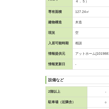
４．５）
専有面積
127.24㎡
建物構造
木造
現況
空
入居可能時期
相談
情報提供元
アットホーム[1019881
情報更新日
-
設備など
2階以上
-
駐車場（近隣含）
○