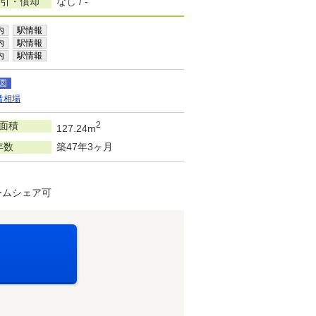
敷引・償却
なし / -
内
駅情報
内
駅情報
内
駅情報
図
賃相場
面積
2
127.24m
年数
築47年3ヶ月
ームシェア可