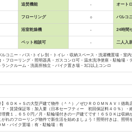
追焚機能
オート
-
フローリング
バルコ
○
浴室乾燥機
24時間
-
ペット相談可
二人入
-
バルコニー・バス･トイレ別・トイレ・収納スペース・洗濯機置場・室
台・フローリング・照明器具・ガスコンロ可・温水洗浄便座・駐輪場・
トランクルーム・洗面所独立・バイク置き場・3口以上コンロ
件】６ＤＫ＋Ｓの大型戸建て物件（＾＾）／ぜひＲＯＯＭＮＡＶＩ徳島
７７・賃貸保証等：加入要（日本セーフティー 初回保証料４０％）・
管理費１，６５０円／月・駐輪場付きの一戸建てです！６ＳＤＫは収納
こがれのフローリング物件で新生活を始めましょう！照明付きは、照明
ＯＭ・バイク置場：有・駐輪場：有