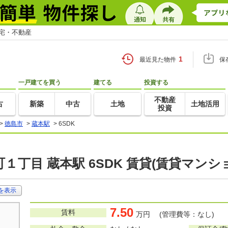
住宅・不動産
1
最近見た物件
保
一戸建てを買う
建てる
投資する
不動産
古
新築
中古
土地
土地活用
投資
>
徳島市
>
蔵本駅
>
6SDK
１丁目 蔵本駅 6SDK 賃貸(賃貸マンシ
を表示
7.50
賃料
万円 (管理費等：なし)