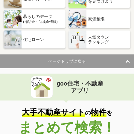
を見つけよう
暮らしのデータ
家賃相場
(補助金・助成金情報)
人気タウン
住宅ローン
ランキング
ページトップに戻る
goo住宅・不動産
アプリ
大手不動産サイト
物件
の
を
まとめて検索！