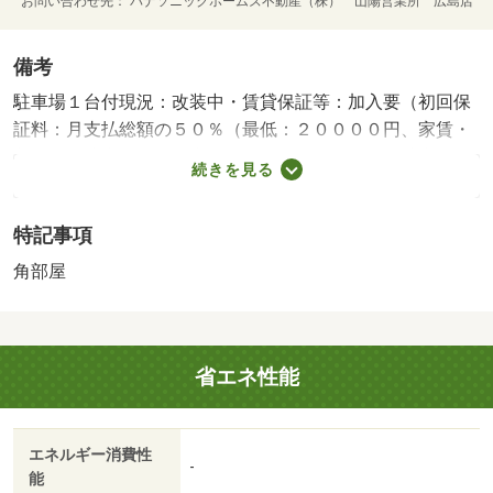
お問い合わせ先
パナソニックホームズ不動産（株） 山陽営業所 広島店
備考
駐車場１台付現況：改装中・賃貸保証等：加入要（初回保
証料：月支払総額の５０％（最低：２００００円、家賃・
共益費・駐車場等の付帯料含む）／月額保証料：請求金額
続きを見る
の２％（最低：７００円、更新月は更新料含む））・維持
費等：事務手数料８６０円／月・バイク置場：なし・駐輪
特記事項
場：なし/保証会社(契約時) 21500円
角部屋
省エネ性能
エネルギー消費性
-
能