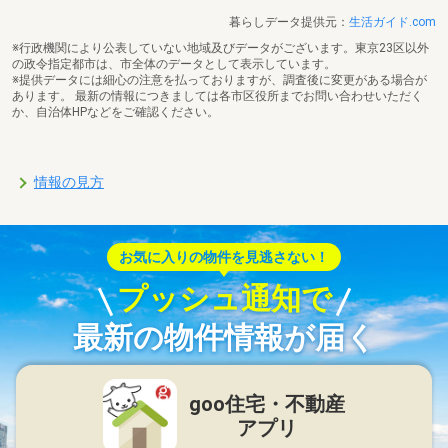
暮らしデータ提供元：
生活ガイド.com
※行政機関により公表していない地域及びデータがございます。東京23区以外
の政令指定都市は、市全体のデータとして表示しています。
※提供データには細心の注意を払っておりますが、調査後に変更がある場合が
あります。 最新の情報につきましては各市区役所までお問い合わせいただく
か、自治体HPなどをご確認ください。
情報の見方
お気に入りの物件を見逃さない！
プッシュ通知で
最新の物件情報が届く
goo住宅・不動産
アプリ