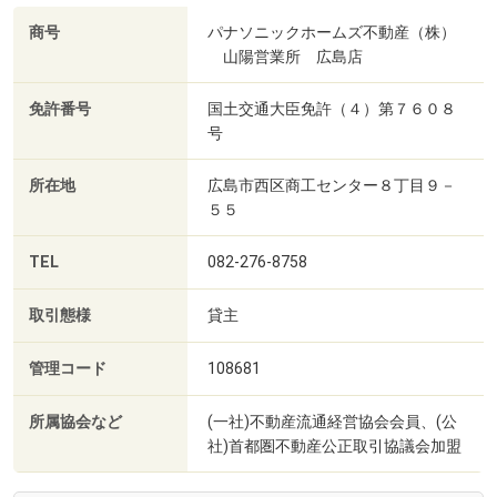
商号
パナソニックホームズ不動産（株）
山陽営業所 広島店
免許番号
国土交通大臣免許（４）第７６０８
号
所在地
広島市西区商工センター８丁目９－
５５
TEL
082-276-8758
取引態様
貸主
管理コード
108681
所属協会など
(一社)不動産流通経営協会会員、(公
社)首都圏不動産公正取引協議会加盟