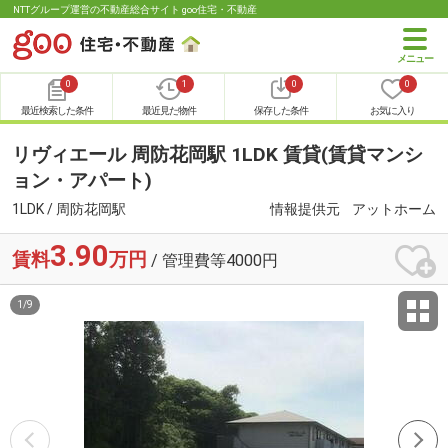
NTTグループ運営の不動産総合サイト goo住宅・不動産
0
1
0
0
最近検索した条件
最近見た物件
保存した条件
お気に入り
リヴィエール 周防花岡駅 1LDK 賃貸(賃貸マンシ
ョン・アパート)
1LDK / 周防花岡駅
情報提供元
アットホーム
3.90
賃料
万円
/ 管理費等4000円
1
/
9