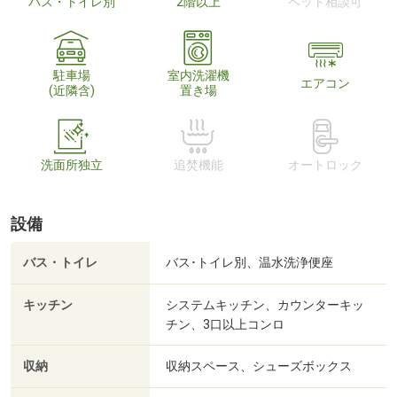
バス・トイレ別
2階以上
ペット相談可
駐車場
室内洗濯機
エアコン
(近隣含)
置き場
洗面所独立
追焚機能
オートロック
設備
バス・トイレ
バス･トイレ別、温水洗浄便座
キッチン
システムキッチン、カウンターキッ
チン、3口以上コンロ
収納
収納スペース、シューズボックス