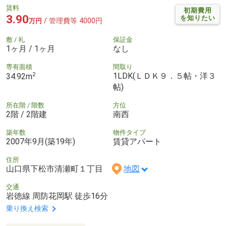
賃料
初期費用
3.90
を知りたい
/ 管理費等 4000円
万円
敷 / 礼
保証金
1ヶ月 / 1ヶ月
なし
専有面積
間取り
2
1LDK(ＬＤＫ９．５帖・洋３
34.92m
帖)
所在階 / 階数
方位
2階 / 2階建
南西
築年数
物件タイプ
2007年9月(築19年)
賃貸アパート
住所
山口県下松市清瀬町１丁目
地図
交通
岩徳線 周防花岡駅 徒歩16分
乗り換え検索