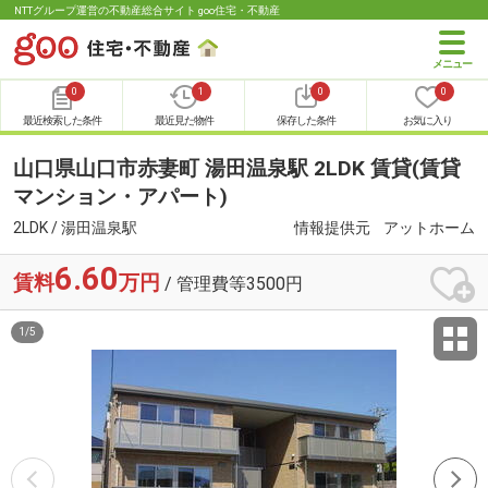
NTTグループ運営の不動産総合サイト goo住宅・不動産
0
1
0
0
最近検索した条件
最近見た物件
保存した条件
お気に入り
山口県山口市赤妻町 湯田温泉駅 2LDK 賃貸(賃貸
マンション・アパート)
2LDK / 湯田温泉駅
情報提供元
アットホーム
6.60
賃料
万円
/ 管理費等3500円
1
/
5