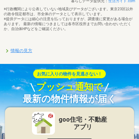
暮らしデータ提供元：
生活ガイド.com
※行政機関により公表していない地域及びデータがございます。東京23区以外
の政令指定都市は、市全体のデータとして表示しています。
※提供データには細心の注意を払っておりますが、調査後に変更がある場合が
あります。 最新の情報につきましては各市区役所までお問い合わせいただく
か、自治体HPなどをご確認ください。
情報の見方
お気に入りの物件を見逃さない！
プッシュ通知で
最新の物件情報が届く
goo住宅・不動産
アプリ