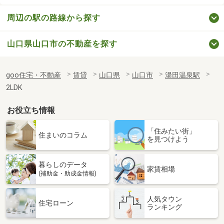
周辺の駅の路線から探す
山口県山口市の不動産を探す
goo住宅・不動産
賃貸
山口県
山口市
湯田温泉駅
2LDK
お役立ち情報
「住みたい街」
住まいのコラム
を見つけよう
暮らしのデータ
家賃相場
(補助金・助成金情報)
人気タウン
住宅ローン
ランキング