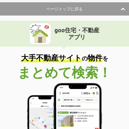
ページトップに戻る
goo住宅・不動産
アプリ
大手不動産サイト
物件
の
を
まとめて検索！