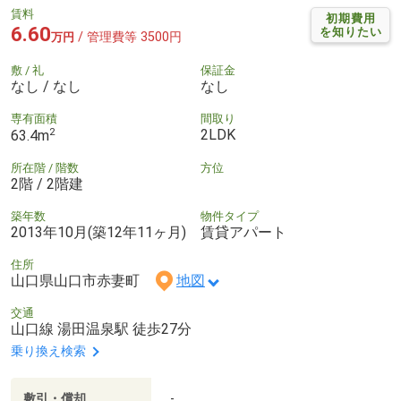
賃料
初期費用
6.60
を知りたい
/ 管理費等 3500円
万円
敷 / 礼
保証金
なし / なし
なし
専有面積
間取り
2
2LDK
63.4m
所在階 / 階数
方位
2階 / 2階建
築年数
物件タイプ
2013年10月(築12年11ヶ月)
賃貸アパート
住所
山口県山口市赤妻町
地図
交通
山口線 湯田温泉駅 徒歩27分
乗り換え検索
敷引・償却
-