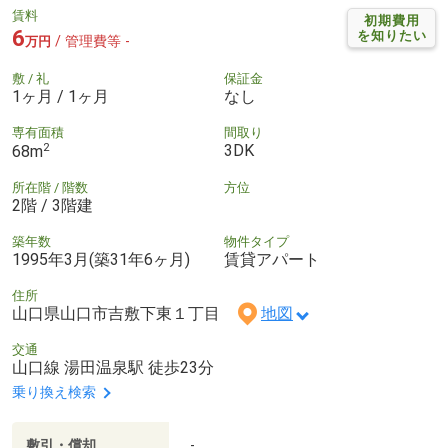
賃料
初期費用
6
を知りたい
/ 管理費等 -
万円
敷 / 礼
保証金
1ヶ月 / 1ヶ月
なし
専有面積
間取り
2
3DK
68m
所在階 / 階数
方位
2階 / 3階建
築年数
物件タイプ
1995年3月(築31年6ヶ月)
賃貸アパート
住所
山口県山口市吉敷下東１丁目
地図
交通
山口線 湯田温泉駅 徒歩23分
乗り換え検索
敷引・償却
-