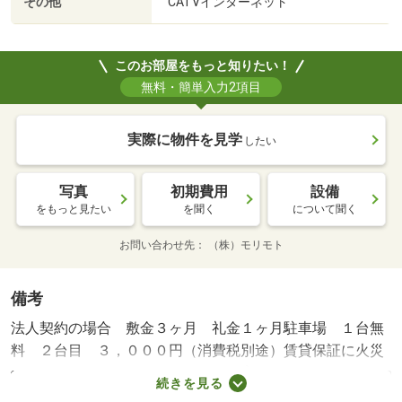
その他
CATVインターネット
このお部屋をもっと知りたい！
無料・簡単入力2項目
実際に物件を見学
したい
写真
初期費用
設備
をもっと見たい
を聞く
について聞く
お問い合わせ先
（株）モリモト
備考
法人契約の場合 敷金３ヶ月 礼金１ヶ月駐車場 １台無
料 ２台目 ３，０００円（消費税別途）賃貸保証に火災
保険と２４Ｈサポート付きペット飼育可（猫１匹のみ）敷
続きを見る
金３ヶ月個人契約のみフリーレントキャンペーン（契約月