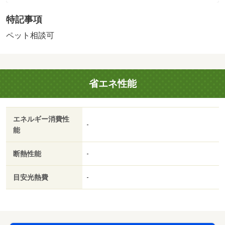
賃料無料）・賃貸保証等：加入要（初回 賃料の４０％
特記事項
（５万円以下は２万円） 月額 賃料の３．５％～（５万
円以下は１，７５０円～））・ペット条件：猫可・こうい
ペット相談可
うコストって意外とばかになりません。フリーレント１ヶ
月有。お探しの方には嬉しいペット（猫）相談可。家族の
安心拠点になる３ＤＫ。ご案内いたしますのでお気軽にご
省エネ性能
連絡ください。・仲介手数料：６６，０００円
エネルギー消費性
-
能
断熱性能
-
目安光熱費
-