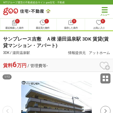
NTTグループ運営の不動産総合サイト goo住宅・不動産
0
1
0
0
最近検索した条件
最近見た物件
保存した条件
お気に入り
サンプレース吉敷 Ａ棟 湯田温泉駅 3DK 賃貸(賃
貸マンション・アパート)
3DK / 湯田温泉駅
情報提供元
アットホーム
6
賃料
万円
/ 管理費等-
1
/
12