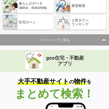
暮らしのデータ
家賃相場
(補助金・助成金情報)
人気タウン
住宅ローン
ランキング
ページトップに戻る
goo住宅・不動産
アプリ
大手不動産サイト
物件
の
を
まとめて検索！