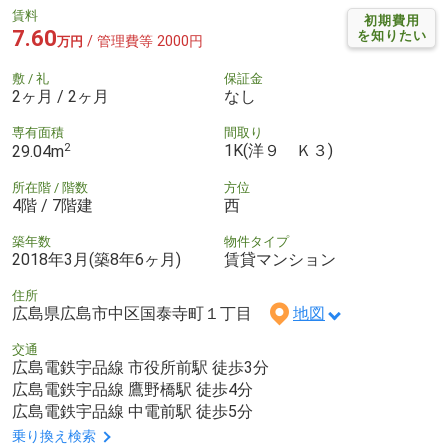
賃料
初期費用
7.60
を知りたい
/ 管理費等 2000円
万円
敷 / 礼
保証金
2ヶ月 / 2ヶ月
なし
専有面積
間取り
2
1K(洋９ Ｋ３)
29.04m
所在階 / 階数
方位
4階 / 7階建
西
築年数
物件タイプ
2018年3月(築8年6ヶ月)
賃貸マンション
住所
広島県広島市中区国泰寺町１丁目
地図
交通
広島電鉄宇品線 市役所前駅 徒歩3分
広島電鉄宇品線 鷹野橋駅 徒歩4分
広島電鉄宇品線 中電前駅 徒歩5分
乗り換え検索