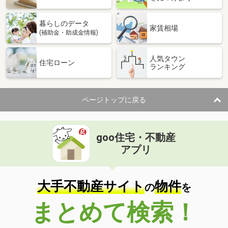
暮らしのデータ
家賃相場
(補助金・助成金情報)
人気タウン
住宅ローン
ランキング
ページトップに戻る
goo住宅・不動産
アプリ
大手不動産サイト
物件
の
を
まとめて検索！