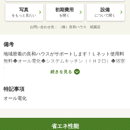
写真
初期費用
設備
をもっと見たい
を聞く
について聞く
お問い合わせ先
（株）良和ハウス 祇園店
備考
地域密着の良和ハウスがサポートします！Ｌネット使用料
無料◆オール電化◆システムキッチン（ＩＨ２口）◆浴室
乾燥機◆シャワートイレ◆シャンプード・賃貸保証等：加
続きを見る
入要（ＹＥＬＬ保証（エポス） 【初回】総賃料の５０％
（下限２万）【更新】１万／年【口振】３３０円／月【Ｙ
特記事項
Ｅ）・維持費等：良和安心サポート１，４３０円／月・火
災保険料１，０００円／月/カギ交換代 33000円/除菌消臭
オール電化
費 24200円
省エネ性能