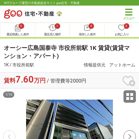
NTTグループ運営の不動産総合サイト goo住宅・不動産
0
1
0
0
最近検索した条件
最近見た物件
保存した条件
お気に入り
オーシー広島国泰寺 市役所前駅 1K 賃貸(賃貸マ
ンション・アパート)
1K / 市役所前駅
情報提供元
アットホーム
7.60
賃料
万円
/ 管理費等2000円
1
/
16