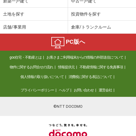
新築一戸建て
中古一戸建て
土地を探す
投資物件を探す
店舗/事業用
倉庫/トランクルーム
PC版へ
goo住宅・不動産とは
お客さまご利用端末からの情報の外部送信について
物件に関するお問合せの流れ
情報提供元
不動産情報に関する免責事項
個人情報の取り扱いについて
消費税に関する表記について
プライバシーポリシー
ヘルプ
お問い合わせ
運営会社
©NTT DOCOMO