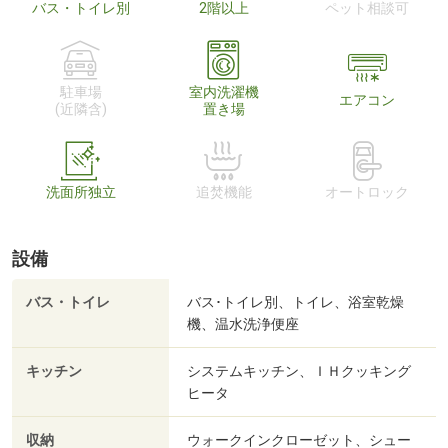
バス・トイレ別
2階以上
ペット相談可
駐車場
室内洗濯機
エアコン
(近隣含)
置き場
洗面所独立
追焚機能
オートロック
設備
バス・トイレ
バス･トイレ別、トイレ、浴室乾燥
機、温水洗浄便座
キッチン
システムキッチン、ＩＨクッキング
ヒータ
収納
ウォークインクローゼット、シュー