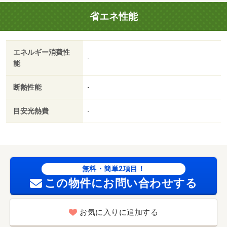
駐輪場：有（５００円／月）/ハウスクリーニング 50000
省エネ性能
円/カギ交換代 11000円
エネルギー消費性
-
能
断熱性能
-
目安光熱費
-
無料・簡単2項目！
この物件にお問い合わせする
お気に入りに追加する