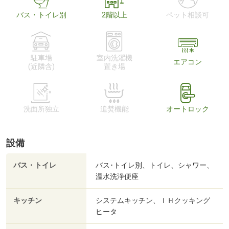
バス・トイレ別
2階以上
ペット相談可
駐車場
室内洗濯機
エアコン
(近隣含)
置き場
洗面所独立
追焚機能
オートロック
設備
バス・トイレ
バス･トイレ別、トイレ、シャワー、
温水洗浄便座
キッチン
システムキッチン、ＩＨクッキング
ヒータ