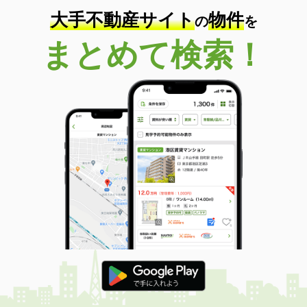
大手不動産サイト
物件
の
を
まとめて検索！