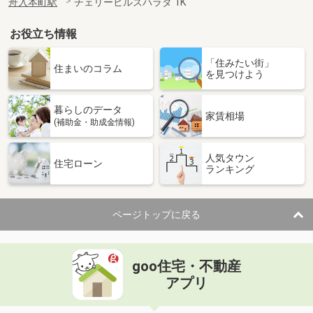
舟入本町駅
チェリーヒルズハラダ 1K
お役立ち情報
「住みたい街」
住まいのコラム
を見つけよう
暮らしのデータ
家賃相場
(補助金・助成金情報)
人気タウン
住宅ローン
ランキング
ページトップに戻る
goo住宅・不動産
アプリ