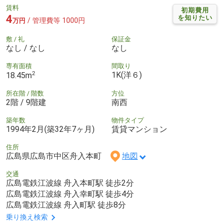
賃料
初期費用
4
を知りたい
/ 管理費等 1000円
万円
敷 / 礼
保証金
なし / なし
なし
専有面積
間取り
2
1K(洋６)
18.45m
所在階 / 階数
方位
2階 / 9階建
南西
築年数
物件タイプ
1994年2月(築32年7ヶ月)
賃貸マンション
住所
広島県広島市中区舟入本町
地図
交通
広島電鉄江波線 舟入本町駅 徒歩2分
広島電鉄江波線 舟入幸町駅 徒歩4分
広島電鉄江波線 舟入町駅 徒歩8分
乗り換え検索