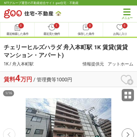
NTTグループ運営の不動産総合サイト goo住宅・不動産
0
1
0
0
最近検索した条件
最近見た物件
保存した条件
お気に入り
チェリーヒルズハラダ 舟入本町駅 1K 賃貸(賃貸
マンション・アパート)
1K / 舟入本町駅
情報提供元
アットホーム
4
賃料
万円
/ 管理費等1000円
1
/
16