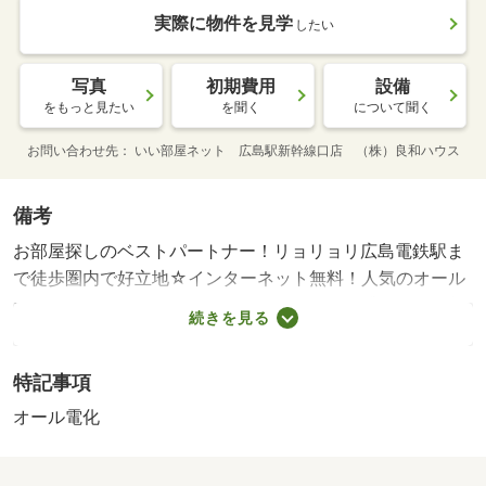
実際に物件を見学
したい
写真
初期費用
設備
をもっと見たい
を聞く
について聞く
お問い合わせ先
いい部屋ネット 広島駅新幹線口店 （株）良和ハウス
備考
お部屋探しのベストパートナー！リョリョリ広島電鉄駅ま
で徒歩圏内で好立地☆インターネット無料！人気のオール
電化物件★嬉しいエアコン付き！オート・賃貸保証等：加
続きを見る
入要（日本セーフティ 連帯保証人有（４０％）、連帯保
証人無（５０％） 最低保証料１６，０００円）・【良和
特記事項
ハウス】お待ち合わせでのご案内やご送迎も行っておりま
す。また、エリアを熟知したスタッフがおすすめのお部屋
オール電化
を丁寧にご提案させていただきます。お気軽にお問合せく
ださいませ。・バイク置場：有（１２，０００円／月）・