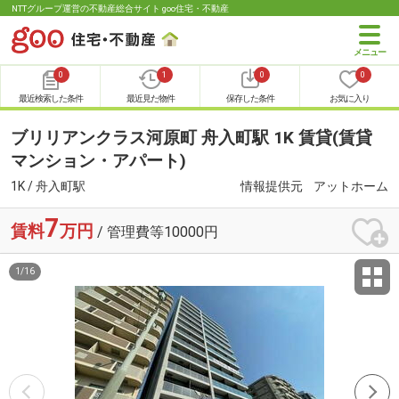
NTTグループ運営の不動産総合サイト goo住宅・不動産
0
1
0
0
最近検索した条件
最近見た物件
保存した条件
お気に入り
ブリリアンクラス河原町 舟入町駅 1K 賃貸(賃貸
マンション・アパート)
1K / 舟入町駅
情報提供元
アットホーム
7
賃料
万円
/ 管理費等10000円
1
/
16