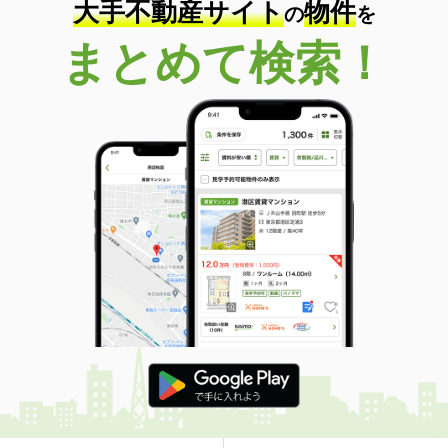
大手不動産サイト
物件
の
を
まとめて検索！