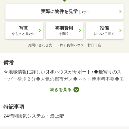
実際に物件を見学
したい
写真
初期費用
設備
をもっと見たい
を聞く
について聞く
お問い合わせ先
（株）良和ハウス 廿日市店
備考
☆地域情報に詳しい良和ハウスがサポート♪◆最寄りのス
ーパー徒歩２分◆人気の都市ガス◆ネット使用料不要◆モ
ニタ付きインターホンで防犯面安心♪◆・賃貸保証等：加
続きを見る
入要（要確認）・維持費等：水道料２，９７０円／月・駐
輪代１，１００円／月・バイク置場代３，３００円／月・
特記事項
◆最寄りのスーパー徒歩２分◆人気の都市ガス◆ネット使
用料不要◆モニタ付きインターホンで防犯面安心♪◆バス
24時間換気システム・最上階
トイレ別◆浴室乾燥、シャワー付き洗面台◆宅配ボックス