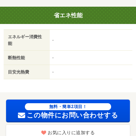
◆良和ハウスまでお気軽にお問い合わせください・バイク
置場：有（１，６５０円／月）・駐輪場：有（５５０円／
省エネ性能
月）/カギ交換代 33000円
エネルギー消費性
-
能
断熱性能
-
目安光熱費
-
無料・簡単2項目！
この物件にお問い合わせする
お気に入りに追加する