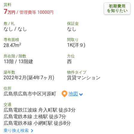
賃料
初期費用
7
を知りたい
/ 管理費等 10000円
万円
敷 / 礼
保証金
なし / なし
なし
専有面積
間取り
2
1K(洋９)
28.47m
所在階 / 階数
方位
13階 / 13階建
西
築年数
物件タイプ
2022年2月(築4年7ヶ月)
賃貸マンション
住所
広島県広島市中区河原町
地図
交通
広島電鉄江波線 舟入町駅 徒歩3分
広島電鉄本線 土橋駅 徒歩7分
広島電鉄本線 小網町駅 徒歩8分
乗り換え検索