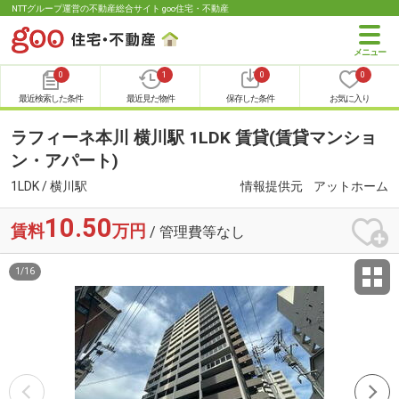
NTTグループ運営の不動産総合サイト goo住宅・不動産
0
1
0
0
最近検索した条件
最近見た物件
保存した条件
お気に入り
ラフィーネ本川 横川駅 1LDK 賃貸(賃貸マンショ
ン・アパート)
1LDK / 横川駅
情報提供元
アットホーム
10.50
賃料
万円
/ 管理費等なし
1
/
16