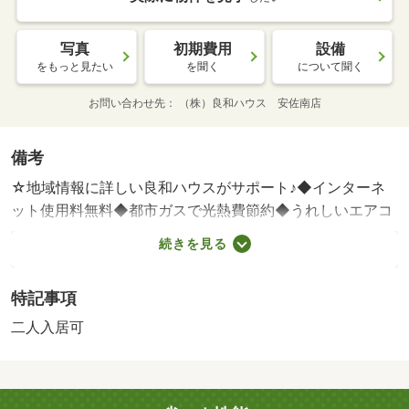
写真
初期費用
設備
をもっと見たい
を聞く
について聞く
お問い合わせ先
（株）良和ハウス 安佐南店
備考
☆地域情報に詳しい良和ハウスがサポート♪◆インターネ
ット使用料無料◆都市ガスで光熱費節約◆うれしいエアコ
ン付き♪◆モニター付きインターホンで・賃貸保証等：加
続きを見る
入要（要確認）・◆インターネット使用料無料◆都市ガス
で光熱費節約◆うれしいエアコン付き♪◆モニター付きイ
特記事項
ンターホンで防犯面安心♪◆不在時に助かる宅配ボックス
◆浴室乾燥機あり◆良和ハウスまでお気軽にお問い合わせ
二人入居可
ください/カギ交換代 27500円