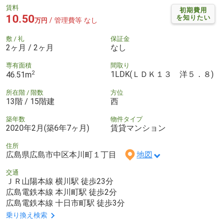
賃料
初期費用
10.50
を知りたい
/ 管理費等 なし
万円
敷 / 礼
保証金
2ヶ月 / 2ヶ月
なし
専有面積
間取り
2
1LDK(ＬＤＫ１３ 洋５．８)
46.51m
所在階 / 階数
方位
13階 / 15階建
西
築年数
物件タイプ
2020年2月(築6年7ヶ月)
賃貸マンション
住所
広島県広島市中区本川町１丁目
地図
交通
ＪＲ山陽本線 横川駅 徒歩23分
広島電鉄本線 本川町駅 徒歩2分
広島電鉄本線 十日市町駅 徒歩3分
乗り換え検索