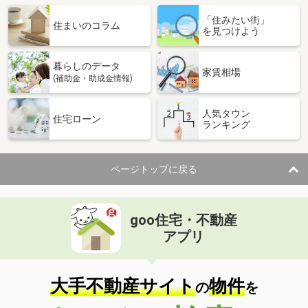
「住みたい街」
住まいのコラム
を見つけよう
暮らしのデータ
家賃相場
(補助金・助成金情報)
人気タウン
住宅ローン
ランキング
ページトップに戻る
goo住宅・不動産
アプリ
大手不動産サイト
物件
の
を