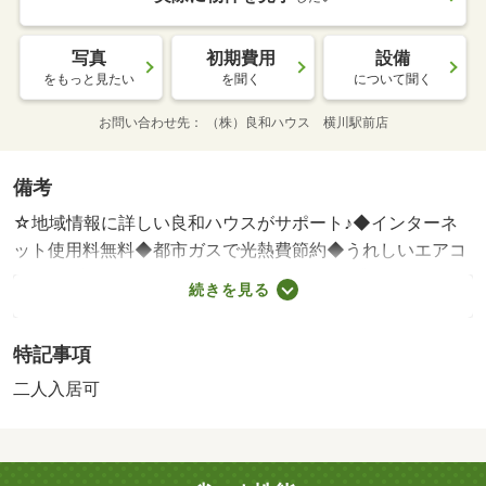
写真
初期費用
設備
をもっと見たい
を聞く
について聞く
お問い合わせ先
（株）良和ハウス 横川駅前店
備考
☆地域情報に詳しい良和ハウスがサポート♪◆インターネ
ット使用料無料◆都市ガスで光熱費節約◆うれしいエアコ
ン付き♪◆モニター付きインターホンで・賃貸保証等：加
続きを見る
入要（要確認）・◆インターネット使用料無料◆都市ガス
で光熱費節約◆うれしいエアコン付き♪◆モニター付きイ
特記事項
ンターホンで防犯面安心♪◆不在時に助かる宅配ボックス
◆浴室乾燥機あり◆良和ハウスまでお気軽にお問い合わせ
二人入居可
ください/カギ交換代 27500円