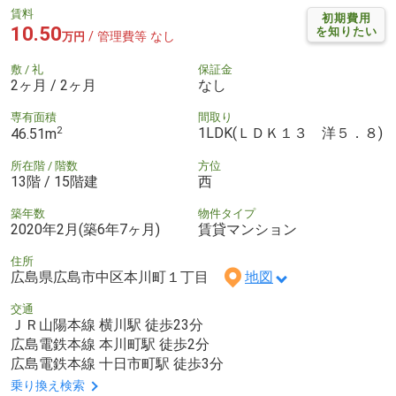
賃料
初期費用
10.50
を知りたい
/ 管理費等 なし
万円
敷 / 礼
保証金
2ヶ月 / 2ヶ月
なし
専有面積
間取り
2
1LDK(ＬＤＫ１３ 洋５．８)
46.51m
所在階 / 階数
方位
13階 / 15階建
西
築年数
物件タイプ
2020年2月(築6年7ヶ月)
賃貸マンション
住所
広島県広島市中区本川町１丁目
地図
交通
ＪＲ山陽本線 横川駅 徒歩23分
広島電鉄本線 本川町駅 徒歩2分
広島電鉄本線 十日市町駅 徒歩3分
乗り換え検索