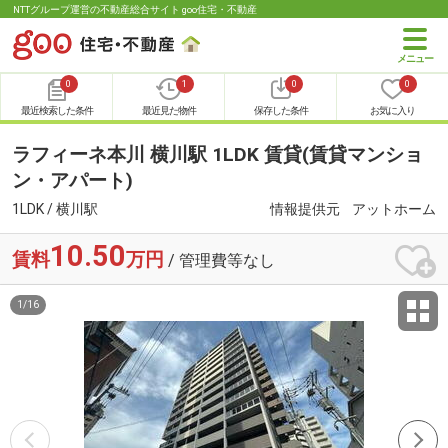
NTTグループ運営の不動産総合サイト goo住宅・不動産
0
1
0
0
最近検索した条件
最近見た物件
保存した条件
お気に入り
ラフィーネ本川 横川駅 1LDK 賃貸(賃貸マンショ
ン・アパート)
1LDK / 横川駅
情報提供元
アットホーム
10.50
賃料
万円
/ 管理費等なし
1
/
16