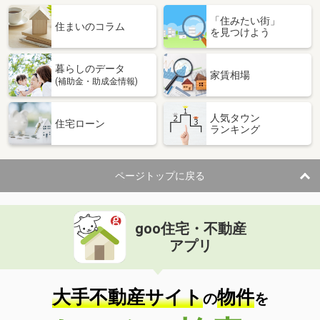
「住みたい街」
住まいのコラム
を見つけよう
暮らしのデータ
家賃相場
(補助金・助成金情報)
人気タウン
住宅ローン
ランキング
ページトップに戻る
goo住宅・不動産
アプリ
大手不動産サイト
物件
の
を