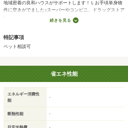
地域密着の良和ハウスがサポートします！Ｌお手頃単身物
件に空きがでました♪スーパーやコンビニ、ドラッグストア
等徒歩圏内の好立地♪・賃貸保証等：加入要（ＹＥＬＬ保証
続きを見る
（エポス） 【初回】総賃料の５０％（下限２万）【更
新】１万／年【口振】３３０円／月【ＹＥ）・維持費等：
特記事項
良和安心サポート１，４３０円／月/カギ交換代 22000円/
殺菌消毒費 24200円
ペット相談可
省エネ性能
エネルギー消費性
-
能
断熱性能
-
目安光熱費
-