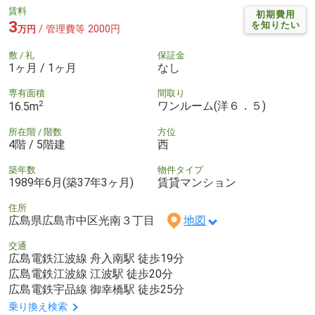
賃料
初期費用
3
を知りたい
/ 管理費等 2000円
万円
敷 / 礼
保証金
1ヶ月 / 1ヶ月
なし
専有面積
間取り
2
ワンルーム(洋６．５)
16.5m
所在階 / 階数
方位
4階 / 5階建
西
築年数
物件タイプ
1989年6月(築37年3ヶ月)
賃貸マンション
住所
広島県広島市中区光南３丁目
地図
交通
広島電鉄江波線 舟入南駅 徒歩19分
広島電鉄江波線 江波駅 徒歩20分
広島電鉄宇品線 御幸橋駅 徒歩25分
乗り換え検索