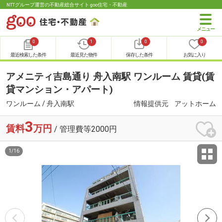
NTTグループ運営の不動産総合サイト goo住宅・不動産
0
1
0
0
最近検索した条件
最近見た物件
保存した条件
お気に入り
アメニティ吉島通り 舟入南駅 ワンルーム 賃貸(賃
貸マンション・アパート)
ワンルーム / 舟入南駅
情報提供元
アットホーム
3
賃料
万円
/ 管理費等2000円
1
/
16