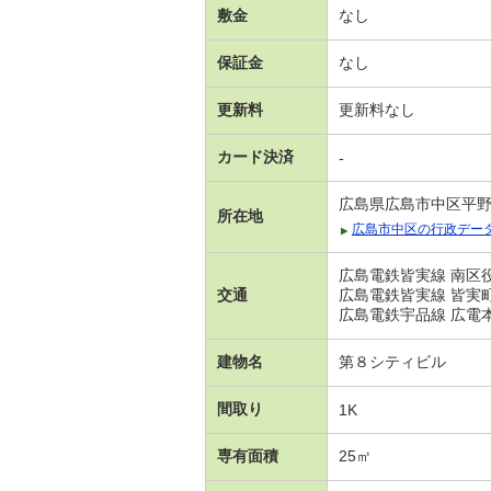
敷金
なし
保証金
なし
更新料
更新料なし
カード決済
-
広島県広島市中区平
所在地
広島市中区の行政デー
広島電鉄皆実線 南区役
交通
広島電鉄皆実線 皆実
広島電鉄宇品線 広電本
建物名
第８シティビル
間取り
1K
専有面積
25㎡