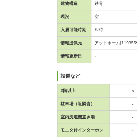
建物構造
鉄骨
現況
空
入居可能時期
即時
情報提供元
アットホーム[1193559
情報更新日
-
設備など
2階以上
○
駐車場（近隣含）
-
室内洗濯機置き場
-
モニタ付インターホン
-