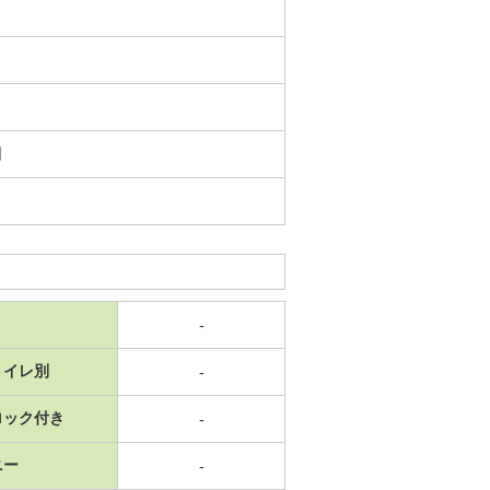
日
-
トイレ別
-
ロック付き
-
ニー
-