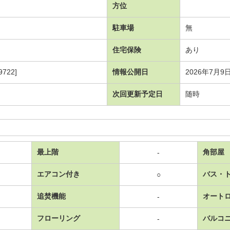
方位
駐車場
無
住宅保険
あり
722]
情報公開日
2026年7月9
次回更新予定日
随時
最上階
角部屋
-
エアコン付き
バス・
○
追焚機能
オート
-
フローリング
バルコ
-