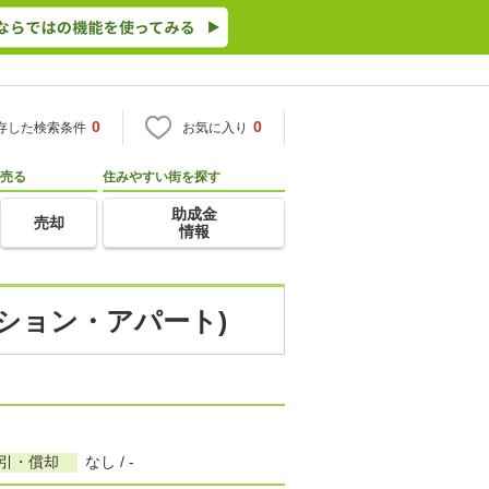
0
0
存した検索条件
お気に入り
売る
住みやすい街を探す
助成金
売却
情報
ンション・アパート)
敷引・償却
なし / -