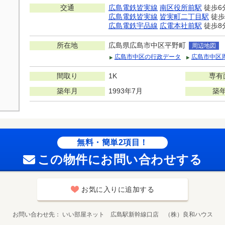
交通
広島電鉄皆実線
南区役所前駅
徒歩6
広島電鉄皆実線
皆実町二丁目駅
徒歩
広島電鉄宇品線
広電本社前駅
徒歩8
所在地
広島県広島市中区平野町
周辺地図
広島市中区の行政データ
広島市中区
間取り
1K
専有
築年月
1993年7月
築
無料・簡単2項目！
この物件にお問い合わせする
お気に入りに追加する
お問い合わせ先
いい部屋ネット 広島駅新幹線口店 （株）良和ハウス