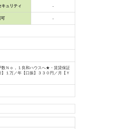
セキュリティ
-
居可
-
戸数Ｎｏ，１良和ハウスへ★・賃貸保証
新】１万／年【口振】３３０円／月【Ｙ