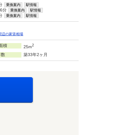
分
乗換案内
駅情報
6分
乗換案内
駅情報
分
乗換案内
駅情報
周辺の家賃相場
面積
2
25m
年数
築33年2ヶ月