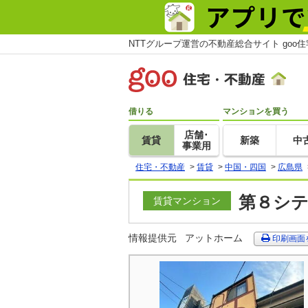
NTTグループ運営の不動産総合サイト goo
借りる
マンションを買う
店舗･
賃貸
新築
中
事業用
住宅・不動産
>
賃貸
>
中国・四国
>
広島県
第８シテ
賃貸マンション
情報提供元
アットホーム
印刷画面