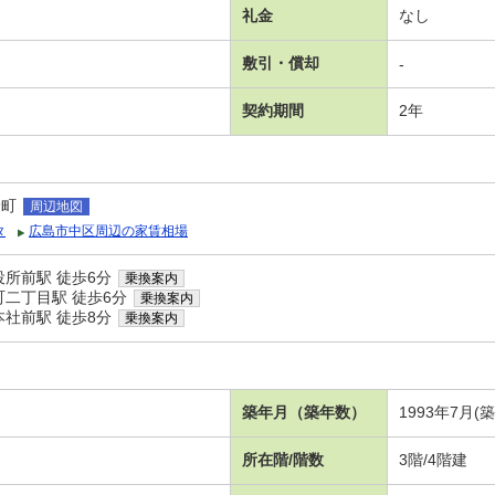
礼金
なし
敷引・償却
-
契約期間
2年
野町
周辺地図
タ
広島市中区周辺の家賃相場
所前駅 徒歩6分
乗換案内
町二丁目駅 徒歩6分
乗換案内
社前駅 徒歩8分
乗換案内
築年月（築年数）
1993年7月(
所在階/階数
3階/4階建