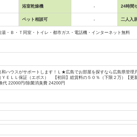
浴室乾燥機
24時間
-
ペット相談可
二人入
-
給湯・Ｂ・Ｔ同室・トイレ・都市ガス・電話機・インターネット無料
良和ハウスがサポートします！Ｌ★広島でお部屋を探すなら広島県管理
（ＹＥＬＬ保証（エポス） 【初回】総賃料の５０％（下限２万）【更
代 22000円/除菌消臭費 24200円