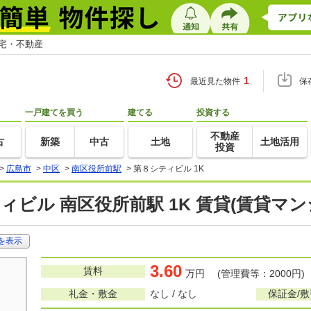
住宅・不動産
1
最近見た物件
保
一戸建てを買う
建てる
投資する
不動産
古
新築
中古
土地
土地活用
投資
>
広島市
>
中区
>
南区役所前駅
>
第８シティビル 1K
ィビル 南区役所前駅 1K 賃貸(賃貸マ
を表示
3.60
賃料
万円 (管理費等：2000円)
礼金・敷金
なし / なし
保証金/