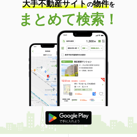
大手不動産サイト
物件
の
を
まとめて検索！