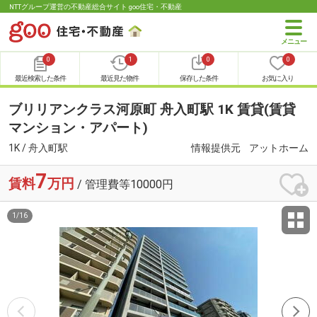
NTTグループ運営の不動産総合サイト goo住宅・不動産
0
1
0
0
最近検索した条件
最近見た物件
保存した条件
お気に入り
ブリリアンクラス河原町 舟入町駅 1K 賃貸(賃貸
マンション・アパート)
1K / 舟入町駅
情報提供元
アットホーム
7
賃料
万円
/ 管理費等10000円
1
/
16