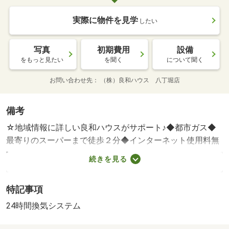
実際に物件を見学
したい
写真
初期費用
設備
をもっと見たい
を聞く
について聞く
お問い合わせ先
（株）良和ハウス 八丁堀店
備考
☆地域情報に詳しい良和ハウスがサポート♪◆都市ガス◆
最寄りのスーパーまで徒歩２分◆インターネット使用料無
料◆モニタ付オートロックで来客の確認・賃貸保証等：加
続きを見る
入要（要確認）・維持費等：水道料２，９７０円／月・駐
輪代１，１００円／月・バイク置場代３，３００円／月・
特記事項
◆都市ガス◆最寄りのスーパーまで徒歩２分◆インターネ
ット使用料無料◆モニタ付オートロックで来客の確認がで
24時間換気システム
きるから安心♪◆バイク置場あり※サイズ・空き要確認◆お