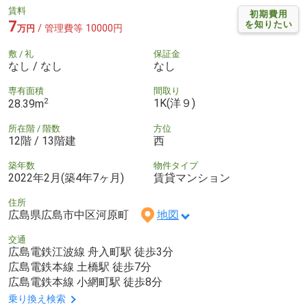
賃料
初期費用
7
を知りたい
/ 管理費等 10000円
万円
敷 / 礼
保証金
なし / なし
なし
専有面積
間取り
2
1K(洋９)
28.39m
所在階 / 階数
方位
12階 / 13階建
西
築年数
物件タイプ
2022年2月(築4年7ヶ月)
賃貸マンション
住所
広島県広島市中区河原町
地図
交通
広島電鉄江波線 舟入町駅 徒歩3分
広島電鉄本線 土橋駅 徒歩7分
広島電鉄本線 小網町駅 徒歩8分
乗り換え検索