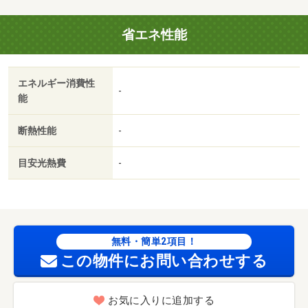
気軽に良和ハウスまでお問い合わせください★・バイク置
場：有（１，６５０円／月）・駐輪場：有（５５０円／
省エネ性能
月）/カギ交換代 33000円
エネルギー消費性
-
能
断熱性能
-
目安光熱費
-
無料・簡単2項目！
この物件にお問い合わせする
お気に入りに追加する