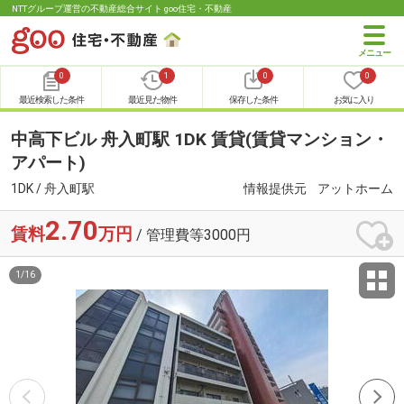
NTTグループ運営の不動産総合サイト goo住宅・不動産
0
1
0
0
最近検索した条件
最近見た物件
保存した条件
お気に入り
中高下ビル 舟入町駅 1DK 賃貸(賃貸マンション・
アパート)
1DK / 舟入町駅
情報提供元
アットホーム
2.70
賃料
万円
/ 管理費等3000円
1
/
16