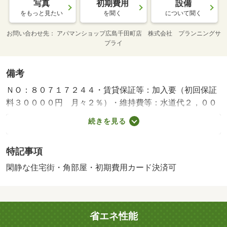
写真
初期費用
設備
をもっと見たい
を聞く
について聞く
お問い合わせ先
アパマンショップ広島千田町店 株式会社 プランニングサ
プライ
備考
ＮＯ：８０７１７２４４・賃貸保証等：加入要（初回保証
料３００００円 月々２％）・維持費等：水道代２，００
０円／月・２４時間安心サポート（課税対象）１，４３０
続きを見る
円／月・バルコニー：２．６平米・☆当店は店舗となりに
お客様用駐車場がございます☆・バイク置場：なし・駐輪
特記事項
場：有/定額清掃費 55000円/鍵交換代（課税対象） 11000
円/簡易消火器具（課税対象） 6600円/空間除菌施工（課税
閑静な住宅街・角部屋・初期費用カード決済可
対象） 22000円/その他費用 3300円
省エネ性能