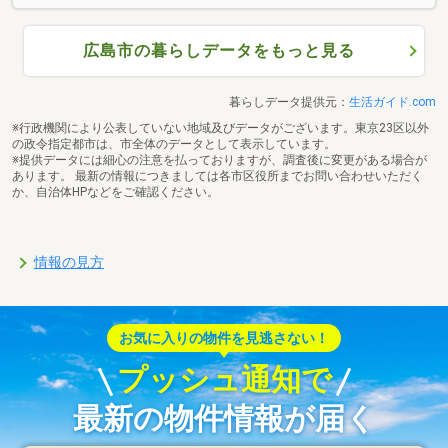
広島市の暮らしデータをもっと見る
暮らしデータ提供元：
生活ガイド.com
※行政機関により公表していない地域及びデータがございます。東京23区以外
の政令指定都市は、市全体のデータとして表示しています。
※提供データには細心の注意を払っておりますが、調査後に変更がある場合が
あります。 最新の情報につきましては各市区役所までお問い合わせいただく
か、自治体HPなどをご確認ください。
情報の見方
お気に入りの物件を見逃さない！
プッシュ通知で
最新の物件情報が届く