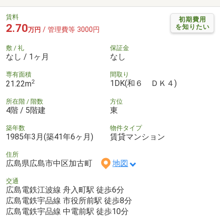
賃料
初期費用
2.70
を知りたい
/ 管理費等 3000円
万円
敷 / 礼
保証金
なし / 1ヶ月
なし
専有面積
間取り
2
1DK(和６ ＤＫ４)
21.22m
所在階 / 階数
方位
4階 / 5階建
東
築年数
物件タイプ
1985年3月(築41年6ヶ月)
賃貸マンション
住所
広島県広島市中区加古町
地図
交通
広島電鉄江波線 舟入町駅 徒歩6分
広島電鉄宇品線 市役所前駅 徒歩8分
広島電鉄宇品線 中電前駅 徒歩10分