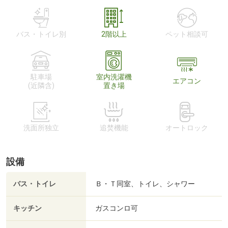
バス・トイレ別
2階以上
ペット相談可
駐車場
室内洗濯機
エアコン
(近隣含)
置き場
洗面所独立
追焚機能
オートロック
設備
バス・トイレ
Ｂ・Ｔ同室、トイレ、シャワー
キッチン
ガスコンロ可