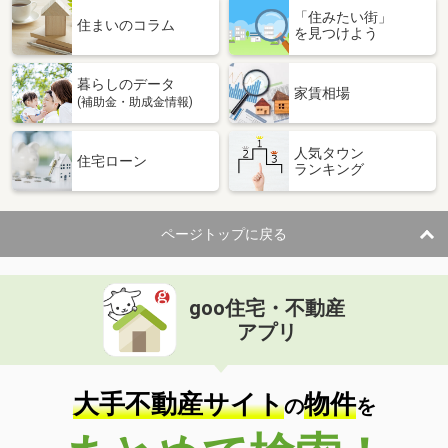
「住みたい街」
住まいのコラム
を見つけよう
暮らしのデータ
家賃相場
(補助金・助成金情報)
人気タウン
住宅ローン
ランキング
ページトップに戻る
goo住宅・不動産
アプリ
大手不動産サイト
物件
の
を