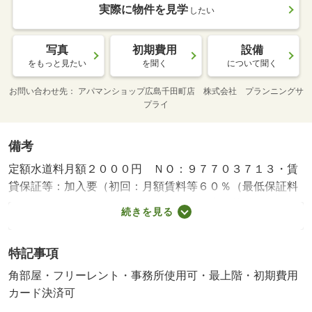
実際に物件を見学
したい
写真
初期費用
設備
をもっと見たい
を聞く
について聞く
お問い合わせ先
アパマンショップ広島千田町店 株式会社 プランニングサ
プライ
備考
定額水道料月額２０００円 ＮＯ：９７７０３７１３・賃
貸保証等：加入要（初回：月額賃料等６０％（最低保証料
３００００円）＋１万円（１年毎）、口座振替手数料４０
続きを見る
０円＋ＴＡＸ）・維持費等：定額水道料２，０００円／
月・安心入居サポート（課税対象）１，４３０円／月・フ
特記事項
リーレントあり：１ヶ月・☆当店はお客様用駐車場がござ
いますのでお車でご来店頂けます☆・バイク置場：有・駐
角部屋・フリーレント・事務所使用可・最上階・初期費用
輪場：有/鍵交換代（課税対象） 22000円/簡易消火器具
カード決済可
（課税対象） 6600円/定額清掃代 55000円/空間除菌（課税