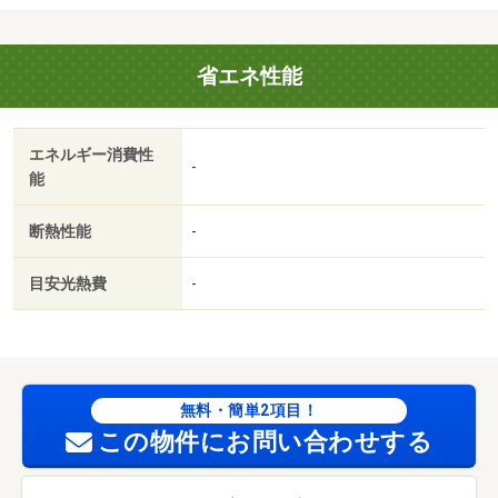
対象） 22000円
省エネ性能
エネルギー消費性
-
能
断熱性能
-
目安光熱費
-
無料・簡単2項目！
この物件にお問い合わせする