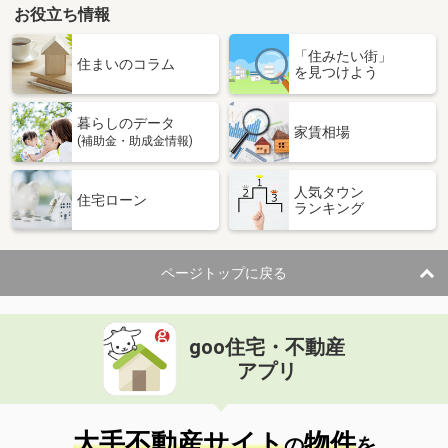
お役立ち情報
「住みたい街」
住まいのコラム
を見つけよう
暮らしのデータ
家賃相場
(補助金・助成金情報)
人気タウン
住宅ローン
ランキング
ページトップに戻る
goo住宅・不動産
アプリ
大手不動産サイト
物件
の
を