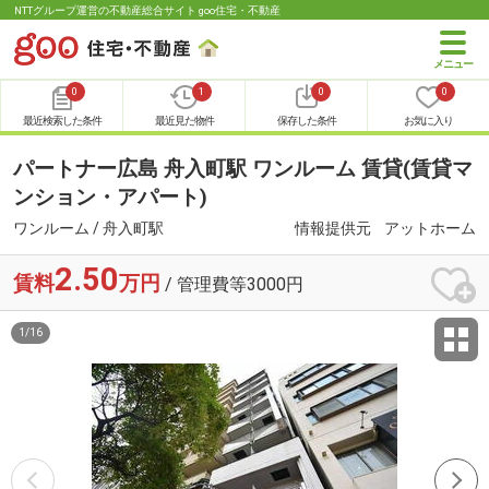
NTTグループ運営の不動産総合サイト goo住宅・不動産
0
1
0
0
最近検索した条件
最近見た物件
保存した条件
お気に入り
パートナー広島 舟入町駅 ワンルーム 賃貸(賃貸マ
ンション・アパート)
ワンルーム / 舟入町駅
情報提供元
アットホーム
2.50
賃料
万円
/ 管理費等3000円
1
/
16