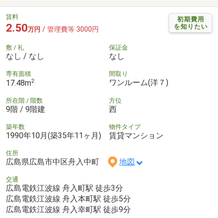
賃料
初期費用
2.50
を知りたい
/ 管理費等 3000円
万円
敷 / 礼
保証金
なし / なし
なし
専有面積
間取り
2
ワンルーム(洋７)
17.48m
所在階 / 階数
方位
9階 / 9階建
西
築年数
物件タイプ
1990年10月(築35年11ヶ月)
賃貸マンション
住所
広島県広島市中区舟入中町
地図
交通
広島電鉄江波線 舟入町駅 徒歩3分
広島電鉄江波線 舟入本町駅 徒歩5分
広島電鉄江波線 舟入幸町駅 徒歩9分