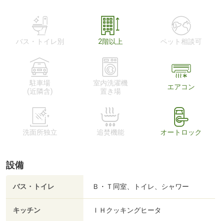
バス・トイレ別
2階以上
ペット相談可
駐車場
室内洗濯機
エアコン
(近隣含)
置き場
洗面所独立
追焚機能
オートロック
設備
バス・トイレ
Ｂ・Ｔ同室、トイレ、シャワー
キッチン
ＩＨクッキングヒータ