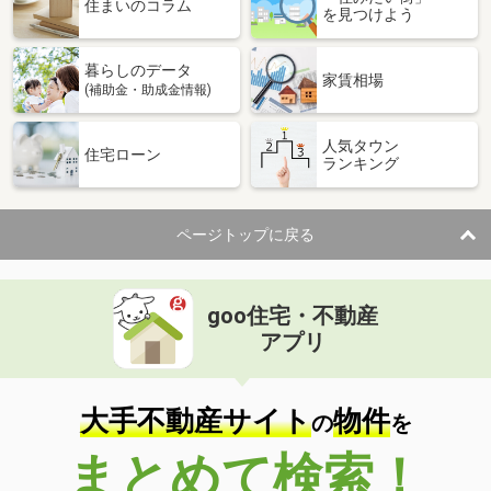
住まいのコラム
を見つけよう
暮らしのデータ
家賃相場
(補助金・助成金情報)
人気タウン
住宅ローン
ランキング
ページトップに戻る
goo住宅・不動産
アプリ
大手不動産サイト
物件
の
を
まとめて検索！