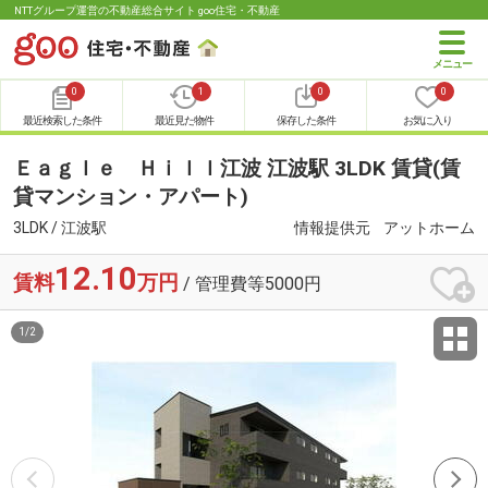
NTTグループ運営の不動産総合サイト goo住宅・不動産
0
1
0
0
最近検索した条件
最近見た物件
保存した条件
お気に入り
Ｅａｇｌｅ Ｈｉｌｌ江波 江波駅 3LDK 賃貸(賃
貸マンション・アパート)
3LDK / 江波駅
情報提供元
アットホーム
12.10
賃料
万円
/ 管理費等5000円
1
/
2