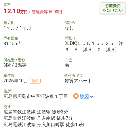
賃料
初期費用
12.10
を知りたい
/ 管理費等 5000円
万円
敷 / 礼
保証金
1ヶ月 / 1ヶ月
なし
専有面積
間取り
2
3LDK(ＬＤＫ１５．２５ 洋
81.15m
６．５ 洋５．２ 洋５)
所在階 / 階数
方位
3階 / 3階建
南
築年数
物件タイプ
2026年10月
賃貸アパート
新築
住所
広島県広島市中区江波東１丁目
地図
交通
広島電鉄江波線 江波駅 徒歩3分
広島電鉄江波線 舟入南駅 徒歩7分
広島電鉄江波線 舟入川口町駅 徒歩15分