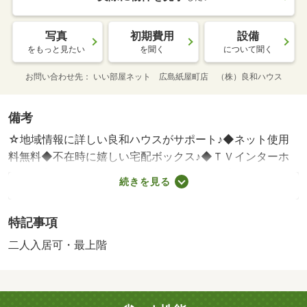
写真
初期費用
設備
をもっと見たい
を聞く
について聞く
お問い合わせ先
いい部屋ネット 広島紙屋町店 （株）良和ハウス
備考
☆地域情報に詳しい良和ハウスがサポート♪◆ネット使用
料無料◆不在時に嬉しい宅配ボックス♪◆ＴＶインターホ
ンで来客の確認ができるから安心♪◆温・賃貸保証等：加
続きを見る
入要（要確認）・◆ネット使用料無料◆不在時に嬉しい宅
配ボックス♪◆ＴＶインターホンで来客の確認ができるか
特記事項
ら安心♪◆温水洗浄便座、浴室乾燥機あり♪◆室内洗濯機置
き場、洗面所独立◆お気軽に良和ハウスまでお問合せくだ
二人入居可・最上階
さい★