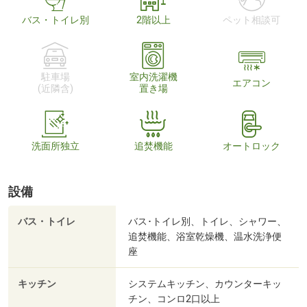
バス・トイレ別
2階以上
ペット相談可
駐車場
室内洗濯機
エアコン
(近隣含)
置き場
洗面所独立
追焚機能
オートロック
設備
バス・トイレ
バス･トイレ別、トイレ、シャワー、
追焚機能、浴室乾燥機、温水洗浄便
座
キッチン
システムキッチン、カウンターキッ
チン、コンロ2口以上