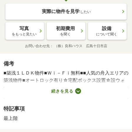
実際に物件を見学
したい
写真
初期費用
設備
をもっと見たい
を聞く
について聞く
お問い合わせ先
（株）良和ハウス 広島十日市店
備考
■築浅１ＬＤＫ物件■Ｗｉ－Ｆｉ無料■■人気の舟入エリアの
築浅物件■オートロック有り☆宅配ボックス設置☆設ウォ
ークインクローゼットで、収納・賃貸保証等：利用可（Ｙ
続きを見る
ＥＬＬ保証（エポス） 【初回】総賃料の５０％（下限２
万）【更新】１万／年【口振】３３０円／月【ＹＥ）・維
特記事項
持費等：火災保険料１，０００円／月・良和安心サポート
１，４３０円／月/カギ交換代 22000円/除菌消臭費 24200
最上階
円