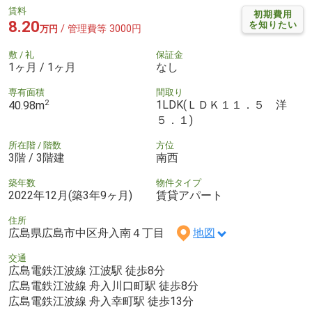
賃料
初期費用
8.20
を知りたい
/ 管理費等 3000円
万円
敷 / 礼
保証金
1ヶ月 / 1ヶ月
なし
専有面積
間取り
2
1LDK(ＬＤＫ１１．５ 洋
40.98m
５．１)
所在階 / 階数
方位
3階 / 3階建
南西
築年数
物件タイプ
2022年12月(築3年9ヶ月)
賃貸アパート
住所
広島県広島市中区舟入南４丁目
地図
交通
広島電鉄江波線 江波駅 徒歩8分
広島電鉄江波線 舟入川口町駅 徒歩8分
広島電鉄江波線 舟入幸町駅 徒歩13分