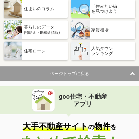
「住みたい街」
住まいのコラム
を見つけよう
暮らしのデータ
家賃相場
(補助金・助成金情報)
人気タウン
住宅ローン
ランキング
ページトップに戻る
goo住宅・不動産
アプリ
大手不動産サイト
物件
の
を