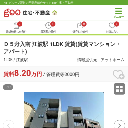
NTTグループ運営の不動産総合サイト goo住宅・不動産
0
1
0
0
最近検索した条件
最近見た物件
保存した条件
お気に入り
Ｄ５舟入南 江波駅 1LDK 賃貸(賃貸マンション・
アパート)
1LDK / 江波駅
情報提供元
アットホーム
8.20
賃料
万円
/ 管理費等3000円
1
/
16