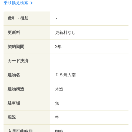
乗り換え検索
敷引・償却
-
更新料
更新料なし
契約期間
2年
カード決済
-
建物名
Ｄ５舟入南
建物構造
木造
駐車場
無
現況
空
入居可能時期
即時