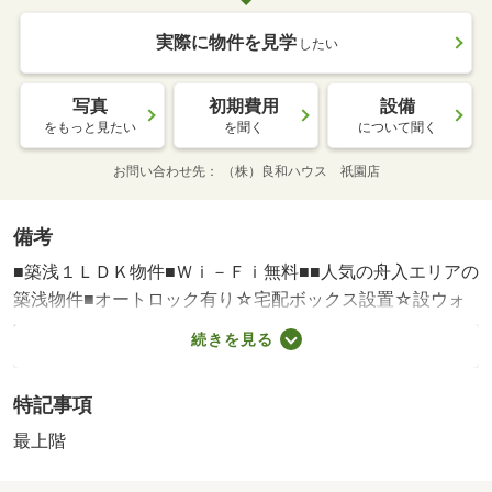
実際に物件を見学
したい
写真
初期費用
設備
をもっと見たい
を聞く
について聞く
お問い合わせ先
（株）良和ハウス 祇園店
備考
■築浅１ＬＤＫ物件■Ｗｉ－Ｆｉ無料■■人気の舟入エリアの
築浅物件■オートロック有り☆宅配ボックス設置☆設ウォ
ークインクローゼットで、収納・賃貸保証等：利用可（Ｙ
続きを見る
ＥＬＬ保証（エポス） 【初回】総賃料の５０％（下限２
万）【更新】１万／年【口振】３３０円／月【ＹＥ）・維
特記事項
持費等：火災保険料１，０００円／月・良和安心サポート
１，４３０円／月/カギ交換代 22000円/除菌消臭費 24200
最上階
円