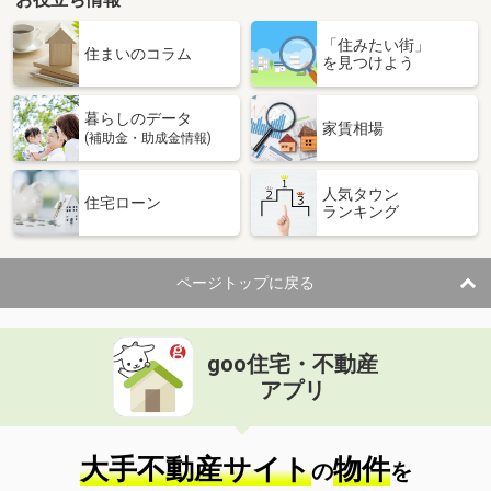
「住みたい街」
住まいのコラム
を見つけよう
暮らしのデータ
家賃相場
(補助金・助成金情報)
人気タウン
住宅ローン
ランキング
ページトップに戻る
goo住宅・不動産
アプリ
大手不動産サイト
物件
の
を