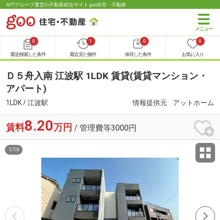
NTTグループ運営の不動産総合サイト goo住宅・不動産
0
1
0
0
最近検索した条件
最近見た物件
保存した条件
お気に入り
Ｄ５舟入南 江波駅 1LDK 賃貸(賃貸マンション・
アパート)
1LDK / 江波駅
情報提供元
アットホーム
8.20
賃料
万円
/ 管理費等3000円
1
/
16