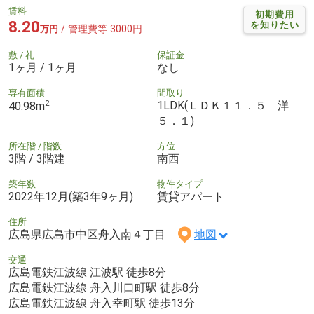
賃料
初期費用
8.20
を知りたい
/ 管理費等 3000円
万円
敷 / 礼
保証金
1ヶ月 / 1ヶ月
なし
専有面積
間取り
2
1LDK(ＬＤＫ１１．５ 洋
40.98m
５．１)
所在階 / 階数
方位
3階 / 3階建
南西
築年数
物件タイプ
2022年12月(築3年9ヶ月)
賃貸アパート
住所
広島県広島市中区舟入南４丁目
地図
交通
広島電鉄江波線 江波駅 徒歩8分
広島電鉄江波線 舟入川口町駅 徒歩8分
広島電鉄江波線 舟入幸町駅 徒歩13分