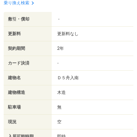
乗り換え検索
敷引・償却
-
更新料
更新料なし
契約期間
2年
カード決済
-
建物名
Ｄ５舟入南
建物構造
木造
駐車場
無
現況
空
入居可能時期
即時