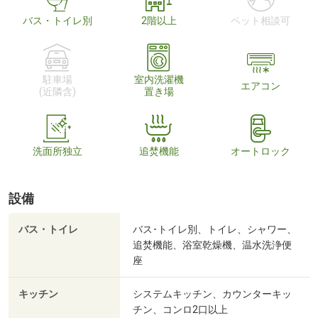
バス・トイレ別
2階以上
ペット相談可
駐車場
室内洗濯機
エアコン
(近隣含)
置き場
洗面所独立
追焚機能
オートロック
設備
バス・トイレ
バス･トイレ別、トイレ、シャワー、
追焚機能、浴室乾燥機、温水洗浄便
座
キッチン
システムキッチン、カウンターキッ
チン、コンロ2口以上