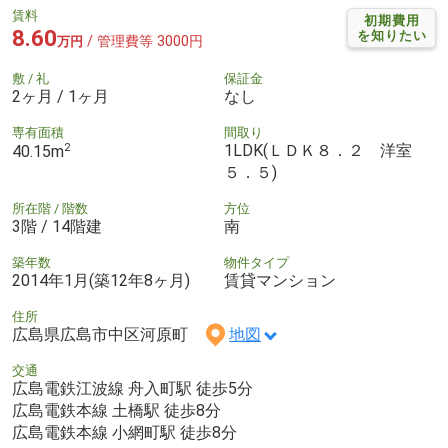
賃料
初期費用
8.60
を知りたい
/ 管理費等 3000円
万円
敷 / 礼
保証金
2ヶ月 / 1ヶ月
なし
専有面積
間取り
2
1LDK(ＬＤＫ８．２ 洋室
40.15m
５．５)
所在階 / 階数
方位
3階 / 14階建
南
築年数
物件タイプ
2014年1月(築12年8ヶ月)
賃貸マンション
住所
広島県広島市中区河原町
地図
交通
広島電鉄江波線 舟入町駅 徒歩5分
広島電鉄本線 土橋駅 徒歩8分
広島電鉄本線 小網町駅 徒歩8分