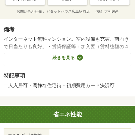
お問い合わせ先
ピタットハウス広島駅前店 （株）大和興産
備考
インターネット無料マンション。室内設備も充実。南向き
で日当たりも良好。・賃貸保証等：加入要（賃料総額の４
０％ 月額保証料：月額賃料総額の１．５％ 更新保証
続きを見る
料：年間１０，０００円 保証システム登）・維持費等：
入居安心サポート１，０００円／月・仲介手数料：９４，
特記事項
６００円/鍵交換代 19800円/消臭除菌処理代 19800円
二人入居可・閑静な住宅街・初期費用カード決済可
省エネ性能