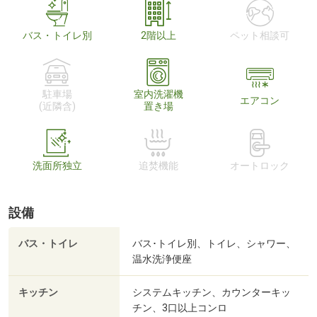
バス・トイレ別
2階以上
ペット相談可
駐車場
室内洗濯機
エアコン
(近隣含)
置き場
洗面所独立
追焚機能
オートロック
設備
バス・トイレ
バス･トイレ別、トイレ、シャワー、
温水洗浄便座
キッチン
システムキッチン、カウンターキッ
チン、3口以上コンロ