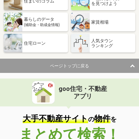
住まいのコラム
を見つけよう
暮らしのデータ
家賃相場
(補助金・助成金情報)
人気タウン
住宅ローン
ランキング
ページトップに戻る
goo住宅・不動産
アプリ
大手不動産サイト
物件
の
を
まとめて検索！