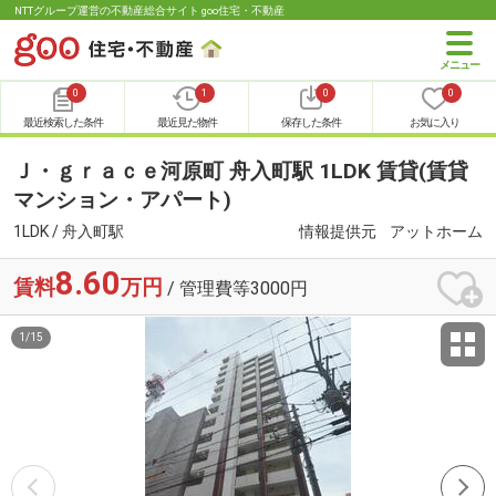
NTTグループ運営の不動産総合サイト goo住宅・不動産
0
1
0
0
最近検索した条件
最近見た物件
保存した条件
お気に入り
Ｊ・ｇｒａｃｅ河原町 舟入町駅 1LDK 賃貸(賃貸
マンション・アパート)
1LDK / 舟入町駅
情報提供元
アットホーム
8.60
賃料
万円
/ 管理費等3000円
1
/
15