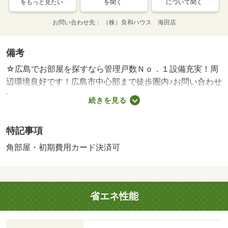
をもっと見たい
を聞く
について聞く
お問い合わせ先
（株）良和ハウス 海田店
備考
☆広島でお部屋を探すなら管理戸数Ｎｏ．１設備充実！周
辺環境良好です！広島市中心部まで徒歩圏内♪お問い合わせ
は良和ハウスまで！！・★広島のお部屋探しなら良和ハウ
続きを見る
ス！管理戸数中四国エリアＮｏ．１★地域の情報に詳しい
スタッフがお部屋探しをサポート！ＬＩＮＥやオンライ
特記事項
ン、お電話でご提案・ご内覧可能☆お待ち合わせでのご案
内も行ってます♪/カギ交換代 19800円
角部屋・初期費用カード決済可
省エネ性能