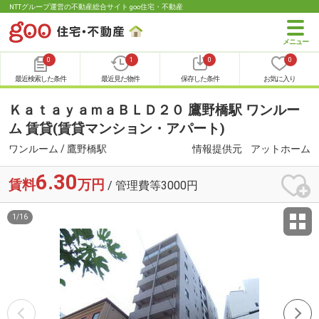
NTTグループ運営の不動産総合サイト goo住宅・不動産
0
1
0
0
最近検索した条件
最近見た物件
保存した条件
お気に入り
ＫａｔａｙａｍａＢＬＤ２０ 鷹野橋駅 ワンルー
ム 賃貸(賃貸マンション・アパート)
ワンルーム / 鷹野橋駅
情報提供元
アットホーム
6.30
賃料
万円
/ 管理費等3000円
1
/
16