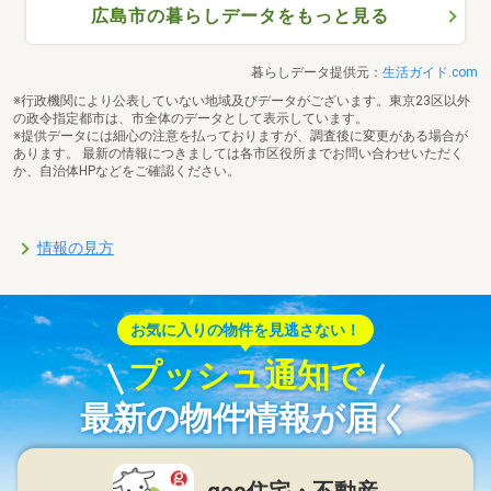
広島市の暮らしデータをもっと見る
暮らしデータ提供元：
生活ガイド.com
※行政機関により公表していない地域及びデータがございます。東京23区以外
の政令指定都市は、市全体のデータとして表示しています。
※提供データには細心の注意を払っておりますが、調査後に変更がある場合が
あります。 最新の情報につきましては各市区役所までお問い合わせいただく
か、自治体HPなどをご確認ください。
情報の見方
お気に入りの物件を見逃さない！
プッシュ通知で
最新の物件情報が届く