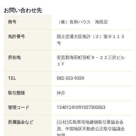
お問い合わせ先
商号
（株）良和ハウス 海田店
免許番号
国土交通大臣免許（２）第９１１３
号
所在地
安芸郡海田町窪町９－２２三沢ビル
１Ｆ
TEL
082-553-9359
取引態様
仲介
管理コード
13401241091007300063
所属協会など
(公社)広島県宅地建物取引業協会会
員、中国地区不動産公正取引協議会
加盟