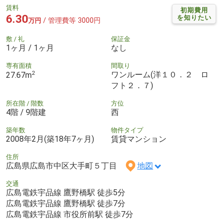
賃料
初期費用
6.30
を知りたい
/ 管理費等 3000円
万円
敷 / 礼
保証金
1ヶ月 / 1ヶ月
なし
専有面積
間取り
2
ワンルーム(洋１０．２ ロ
27.67m
フト２．７)
所在階 / 階数
方位
4階 / 9階建
西
築年数
物件タイプ
2008年2月(築18年7ヶ月)
賃貸マンション
住所
広島県広島市中区大手町５丁目
地図
交通
広島電鉄宇品線 鷹野橋駅 徒歩5分
広島電鉄宇品線 鷹野橋駅 徒歩7分
広島電鉄宇品線 市役所前駅 徒歩7分