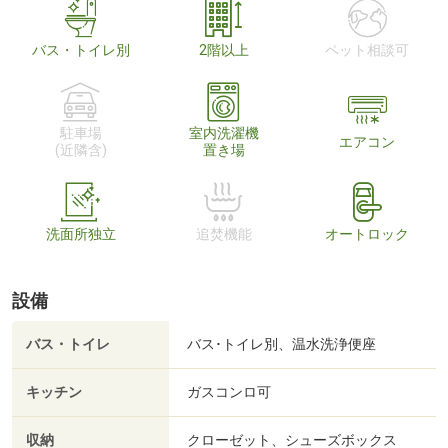
バス・トイレ別
2階以上
ペット相談可
駐車場
室内洗濯機
エアコン
(近隣含)
置き場
洗面所独立
追焚機能
オートロック
設備
バス・トイレ
バス･トイレ別、温水洗浄便座
キッチン
ガスコンロ可
収納
クローゼット、シューズボックス