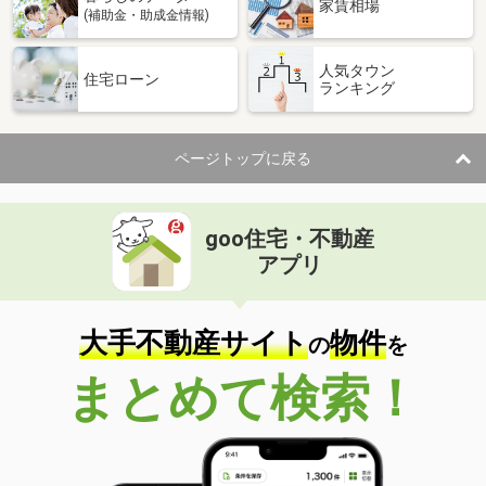
家賃相場
(補助金・助成金情報)
人気タウン
住宅ローン
ランキング
ページトップに戻る
goo住宅・不動産
アプリ
大手不動産サイト
物件
の
を
まとめて検索！