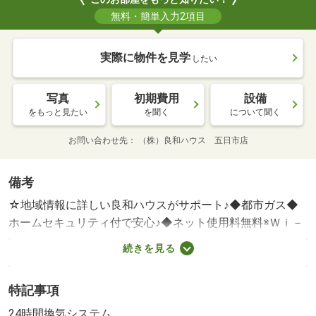
無料・簡単入力2項目
実際に物件を見学
したい
写真
初期費用
設備
をもっと見たい
を聞く
について聞く
お問い合わせ先
（株）良和ハウス 五日市店
備考
☆地域情報に詳しい良和ハウスがサポート♪◆都市ガス◆
ホームセキュリティ付で安心♪◆ネット使用料無料※Ｗｉ－
Ｆｉ対応◆不在時にうれしい宅配ボッ・賃貸保証等：加入
続きを見る
要（要確認）・◆都市ガス◆ホームセキュリティ付で安心
♪◆ネット使用料無料※Ｗｉ－Ｆｉ対応◆不在時にうれしい
特記事項
宅配ボックス♪◆一坪風呂でゆったりバスタイム♪◆室内物
干しあり♪◆お気軽に良和ハウスまでお問合わせください
24時間換気システム