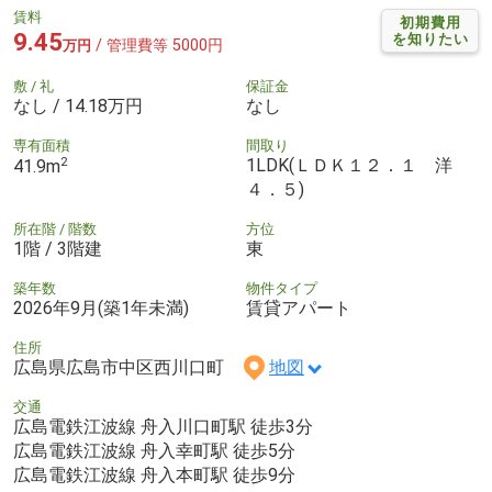
賃料
初期費用
9.45
を知りたい
/ 管理費等 5000円
万円
敷 / 礼
保証金
なし / 14.18万円
なし
専有面積
間取り
2
1LDK(ＬＤＫ１２．１ 洋
41.9m
４．５)
所在階 / 階数
方位
1階 / 3階建
東
築年数
物件タイプ
2026年9月(築1年未満)
賃貸アパート
住所
広島県広島市中区西川口町
地図
交通
広島電鉄江波線 舟入川口町駅 徒歩3分
広島電鉄江波線 舟入幸町駅 徒歩5分
広島電鉄江波線 舟入本町駅 徒歩9分