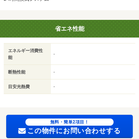
★/カギ交換代 19250円/ハウスクリーニング 60500円
省エネ性能
エネルギー消費性
-
能
断熱性能
-
目安光熱費
-
無料・簡単2項目！
この物件にお問い合わせする