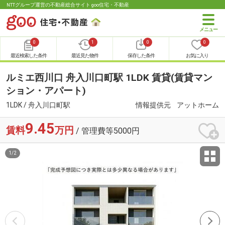
NTTグループ運営の不動産総合サイト goo住宅・不動産
0
1
0
0
最近検索した条件
最近見た物件
保存した条件
お気に入り
ルミエ西川口 舟入川口町駅 1LDK 賃貸(賃貸マン
ション・アパート)
1LDK / 舟入川口町駅
情報提供元
アットホーム
9.45
賃料
万円
/ 管理費等5000円
1
/
2