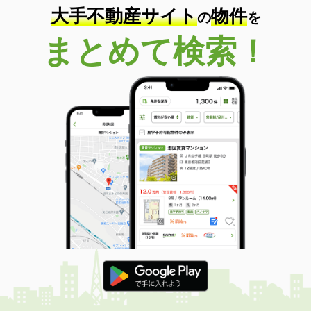
大手不動産サイト
物件
の
を
まとめて検索！