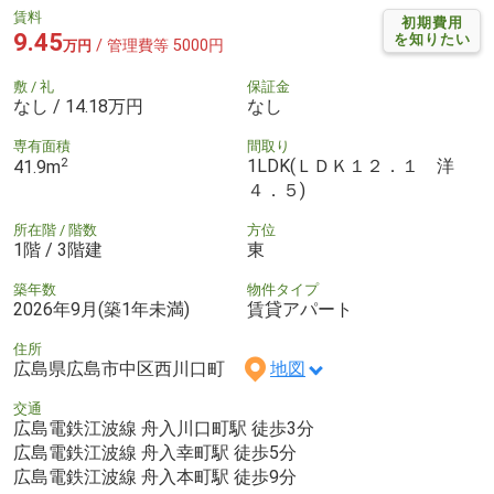
賃料
初期費用
9.45
を知りたい
/ 管理費等 5000円
万円
敷 / 礼
保証金
なし / 14.18万円
なし
専有面積
間取り
2
1LDK(ＬＤＫ１２．１ 洋
41.9m
４．５)
所在階 / 階数
方位
1階 / 3階建
東
築年数
物件タイプ
2026年9月(築1年未満)
賃貸アパート
住所
広島県広島市中区西川口町
地図
交通
広島電鉄江波線 舟入川口町駅 徒歩3分
広島電鉄江波線 舟入幸町駅 徒歩5分
広島電鉄江波線 舟入本町駅 徒歩9分