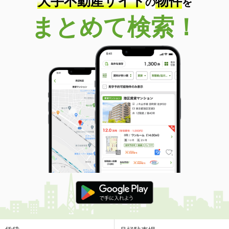
大手不動産サイト
物件
の
を
まとめて検索！