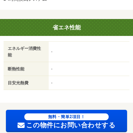
★/カギ交換代 19250円/ハウスクリーニング 60500円
省エネ性能
エネルギー消費性
-
能
断熱性能
-
目安光熱費
-
無料・簡単2項目！
この物件にお問い合わせする