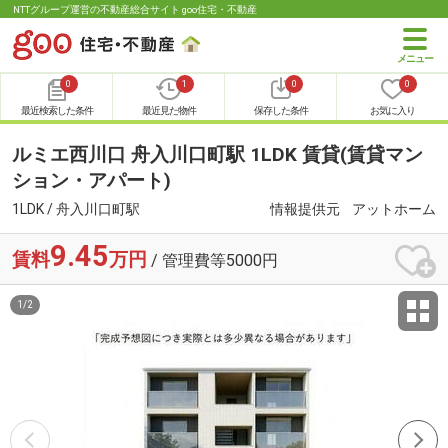
NTTグループ運営の不動産総合サイト goo住宅・不動産
0
1
0
0
最近検索した条件
最近見た物件
保存した条件
お気に入り
ルミエ西川口 舟入川口町駅 1LDK 賃貸(賃貸マン
ション・アパート)
1LDK / 舟入川口町駅
情報提供元
アットホーム
9.45
賃料
万円
/ 管理費等5000円
1
/
2