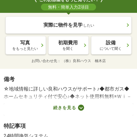
無料・簡単入力2項目
実際に物件を見学
したい
写真
初期費用
設備
をもっと見たい
を聞く
について聞く
お問い合わせ先
（株）良和ハウス 楠木店
備考
☆地域情報に詳しい良和ハウスがサポート♪◆都市ガス◆
ホームセキュリティ付で安心♪◆ネット使用料無料※Ｗｉ－
Ｆｉ対応◆不在時にうれしい宅配ボッ・賃貸保証等：加入
続きを見る
要（要確認）・◆都市ガス◆ホームセキュリティ付で安心
♪◆ネット使用料無料※Ｗｉ－Ｆｉ対応◆不在時にうれしい
特記事項
宅配ボックス♪◆一坪風呂でゆったりバスタイム♪◆室内物
干しあり♪◆お気軽に良和ハウスまでお問合わせください
24時間換気システム