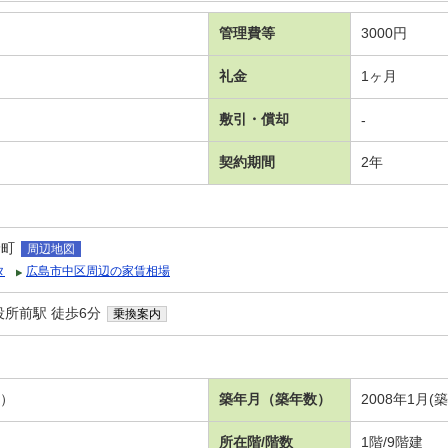
管理費等
3000円
礼金
1ヶ月
敷引・償却
-
契約期間
2年
野町
周辺地図
タ
広島市中区周辺の家賃相場
所前駅 徒歩6分
乗換案内
３）
築年月（築年数）
2008年1月(
所在階/階数
1階/9階建