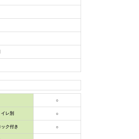
日
○
トイレ別
○
ロック付き
○