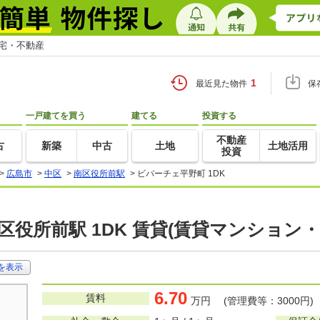
住宅・不動産
1
最近見た物件
保
一戸建てを買う
建てる
投資する
不動産
古
新築
中古
土地
土地活用
投資
>
広島市
>
中区
>
南区役所前駅
>
ビバーチェ平野町 1DK
区役所前駅 1DK 賃貸(賃貸マンション
を表示
6.70
賃料
万円 (管理費等：3000円)