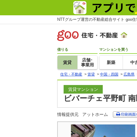
NTTグループ運営の不動産総合サイト goo
借りる
マンションを買う
店舗･
賃貸
新築
中
事業用
住宅・不動産
>
賃貸
>
中国・四国
>
広島県
賃貸マンション
ビバーチェ平野町 南
情報提供元
アットホーム
印刷画面