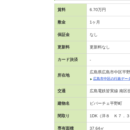
賃料
6.70万円
敷金
1ヶ月
保証金
なし
更新料
更新料なし
カード決済
-
広島県広島市中区平
所在地
広島市中区の行政デー
交通
広島電鉄皆実線 南区役
建物名
ビバーチェ平野町
間取り
1DK（洋８ Ｋ７．
専有面積
37.64㎡