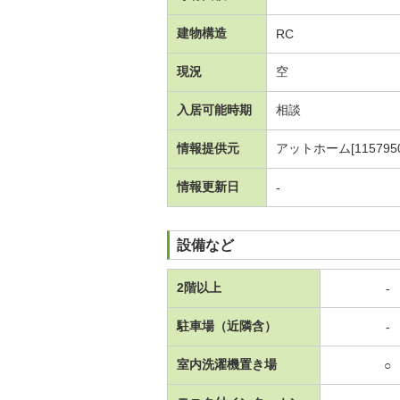
建物構造
RC
現況
空
入居可能時期
相談
情報提供元
アットホーム[1157950
情報更新日
-
設備など
2階以上
-
駐車場（近隣含）
-
室内洗濯機置き場
○