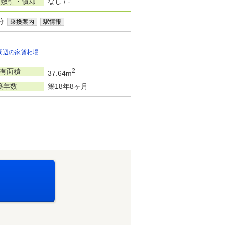
/敷引・償却
なし / -
分
乗換案内
駅情報
周辺の家賃相場
有面積
2
37.64m
築年数
築18年8ヶ月