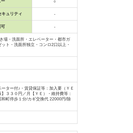
ニー
○
セキュリティ
-
居可
-
置き場・洗面所・エレベーター・都市ガ
ゼット・洗面所独立・コンロ2口以上・
ベーター付♪・賃貸保証等：加入要（ＹＥ
振】３３０円／月【ＹＥ）・維持費等：
停歩１分/カギ交換代 22000円/除