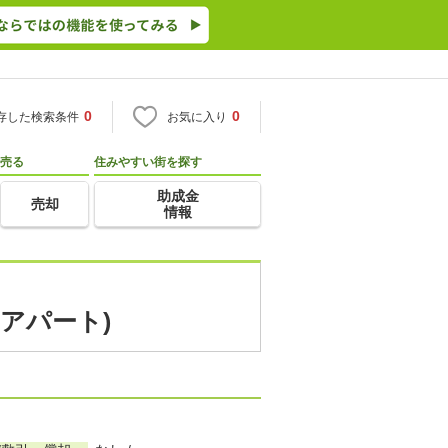
0
0
存した検索条件
お気に入り
売る
住みやすい街を探す
助成金
売却
情報
・アパート)