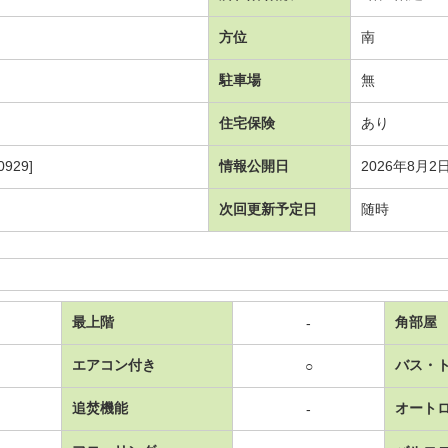
方位
南
駐車場
無
住宅保険
あり
929]
情報公開日
2026年8月2
次回更新予定日
随時
最上階
角部屋
-
エアコン付き
バス・
○
追焚機能
オート
-