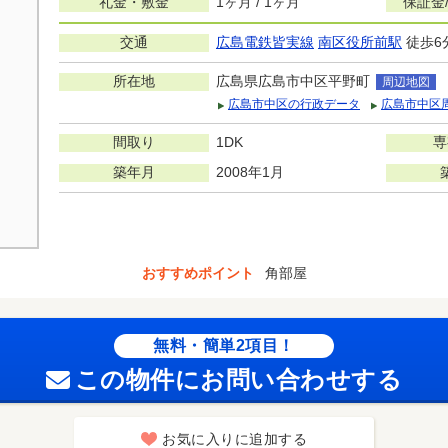
礼金・敷金
1ヶ月 / 1ヶ月
保証金
交通
広島電鉄皆実線
南区役所前駅
徒歩6
所在地
広島県広島市中区平野町
周辺地図
広島市中区の行政データ
広島市中区
間取り
1DK
専
築年月
2008年1月
おすすめポイント
角部屋
無料・簡単2項目！
この物件にお問い合わせする
お気に入りに追加する