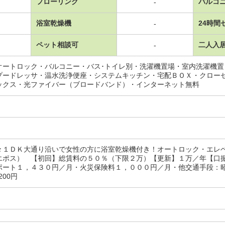
フローリング
バルコ
-
浴室乾燥機
24時間
-
ペット相談可
二人入
-
オートロック・バルコニー・バス･トイレ別・洗濯機置場・室内洗濯機
プードレッサ・温水洗浄便座・システムキッチン・宅配ＢＯＸ・クロー
ックス・光ファイバー（ブロードバンド）・インターネット無料
々１ＤＫ大通り沿いで女性の方に浴室乾燥機付き！オートロック・エレ
エポス） 【初回】総賃料の５０％（下限２万）【更新】１万／年【口
ート１，４３０円／月・火災保険料１，０００円／月・他交通手段：昭和町
200円