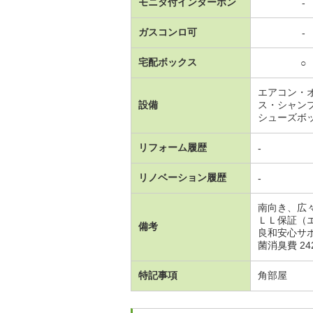
モニタ付インターホン
-
ガスコンロ可
-
宅配ボックス
○
エアコン・
設備
ス・シャン
シューズボ
リフォーム履歴
-
リノベーション履歴
-
南向き、広
ＬＬ保証（
備考
良和安心サポ
菌消臭費 24
特記事項
角部屋