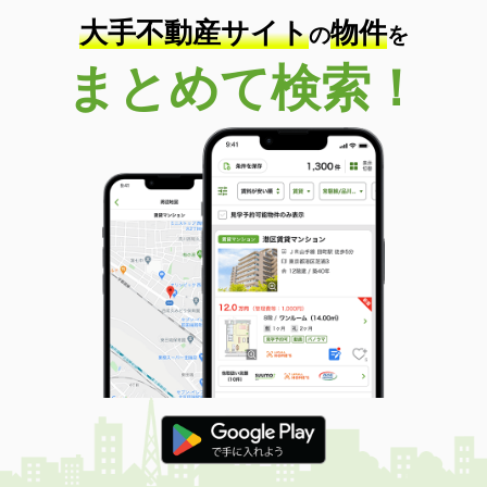
大手不動産サイト
物件
の
を
まとめて検索！