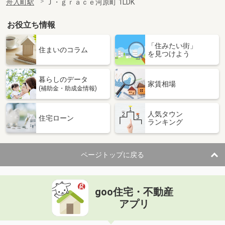
舟入町駅
Ｊ・ｇｒａｃｅ河原町 1LDK
お役立ち情報
「住みたい街」
住まいのコラム
を見つけよう
暮らしのデータ
家賃相場
(補助金・助成金情報)
人気タウン
住宅ローン
ランキング
ページトップに戻る
goo住宅・不動産
アプリ