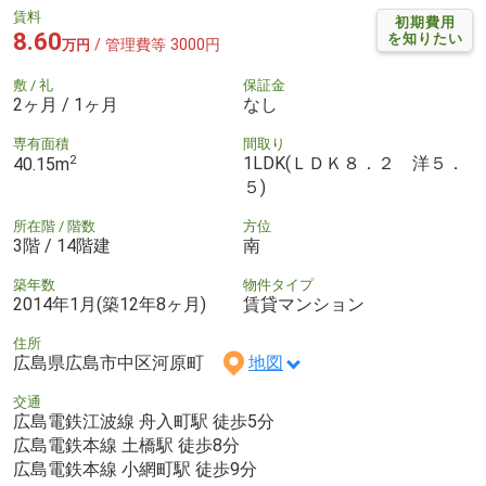
賃料
初期費用
8.60
を知りたい
/ 管理費等 3000円
万円
敷 / 礼
保証金
2ヶ月 / 1ヶ月
なし
専有面積
間取り
2
1LDK(ＬＤＫ８．２ 洋５．
40.15m
５)
所在階 / 階数
方位
3階 / 14階建
南
築年数
物件タイプ
2014年1月(築12年8ヶ月)
賃貸マンション
住所
広島県広島市中区河原町
地図
交通
広島電鉄江波線 舟入町駅 徒歩5分
広島電鉄本線 土橋駅 徒歩8分
広島電鉄本線 小網町駅 徒歩9分