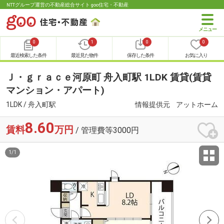
NTTグループ運営の不動産総合サイト goo住宅・不動産
0
1
0
0
最近検索した条件
最近見た物件
保存した条件
お気に入り
Ｊ・ｇｒａｃｅ河原町 舟入町駅 1LDK 賃貸(賃貸
マンション・アパート)
1LDK / 舟入町駅
情報提供元
アットホーム
8.60
賃料
万円
/ 管理費等3000円
1
/
1