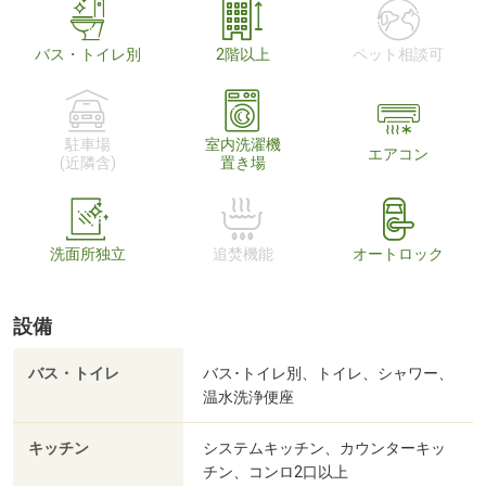
バス・トイレ別
2階以上
ペット相談可
駐車場
室内洗濯機
エアコン
(近隣含)
置き場
洗面所独立
追焚機能
オートロック
設備
バス・トイレ
バス･トイレ別、トイレ、シャワー、
温水洗浄便座
キッチン
システムキッチン、カウンターキッ
チン、コンロ2口以上