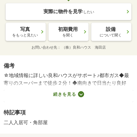
実際に物件を見学
したい
写真
初期費用
設備
をもっと見たい
を聞く
について聞く
お問い合わせ先
（株）良和ハウス 海田店
備考
☆地域情報に詳しい良和ハウスがサポート♪都市ガス◆最
寄りのスーパーまで徒歩２分！◆南向きで日当たり良好
♪◆ネット使用料無料◆不在時にうれしい・賃貸保証等：
続きを見る
加入要（要確認）・広島のお部屋探しなら良和ハウス！管
理戸数中四国エリアＮｏ．１です★地域の情報に詳しいス
特記事項
タッフがお部屋探しをサポート！Ｗｅｂ内覧やお待ち合わ
せでのご案内も行っております♪お気軽にお問い合わせくだ
二人入居可・角部屋
さい！/カギ交換代 27500円