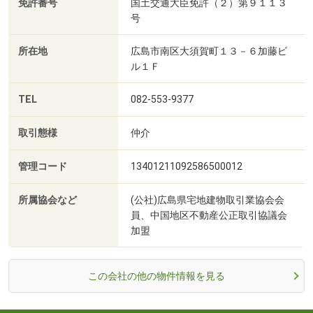
免許番号
国土交通大臣免許（２）第９１１３
号
所在地
広島市南区大須賀町１３－６加藤ビ
ル１Ｆ
TEL
082-553-9377
取引態様
仲介
管理コード
13401211092586500012
所属協会など
(公社)広島県宅地建物取引業協会会
員、中国地区不動産公正取引協議会
加盟
この会社の他の物件情報を見る