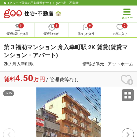
NTTグループ運営の不動産総合サイト goo住宅・不動産
0
1
0
0
最近検索した条件
最近見た物件
保存した条件
お気に入り
第３福助マンション 舟入幸町駅 2K 賃貸(賃貸マ
ンション・アパート)
2K / 舟入幸町駅
情報提供元
アットホーム
4.50
賃料
万円
/ 管理費等なし
1
/
15