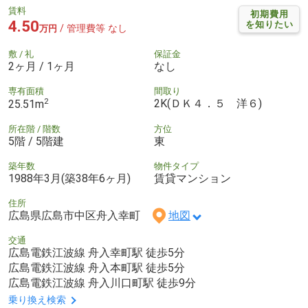
賃料
初期費用
4.50
を知りたい
/ 管理費等 なし
万円
敷 / 礼
保証金
2ヶ月 / 1ヶ月
なし
専有面積
間取り
2
2K(ＤＫ４．５ 洋６)
25.51m
所在階 / 階数
方位
5階 / 5階建
東
築年数
物件タイプ
1988年3月(築38年6ヶ月)
賃貸マンション
住所
広島県広島市中区舟入幸町
地図
交通
広島電鉄江波線 舟入幸町駅 徒歩5分
広島電鉄江波線 舟入本町駅 徒歩5分
広島電鉄江波線 舟入川口町駅 徒歩9分
乗り換え検索