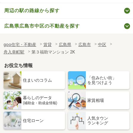
周辺の駅の路線から探す
広島県広島市中区の不動産を探す
goo住宅・不動産
賃貸
広島県
広島市
中区
舟入幸町駅
第３福助マンション 2K
お役立ち情報
「住みたい街」
住まいのコラム
を見つけよう
暮らしのデータ
家賃相場
(補助金・助成金情報)
人気タウン
住宅ローン
ランキング