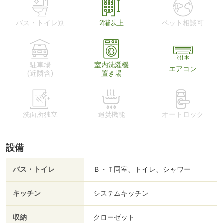
バス・トイレ別
2階以上
ペット相談可
駐車場
室内洗濯機
エアコン
(近隣含)
置き場
洗面所独立
追焚機能
オートロック
設備
バス・トイレ
Ｂ・Ｔ同室、トイレ、シャワー
キッチン
システムキッチン
収納
クローゼット