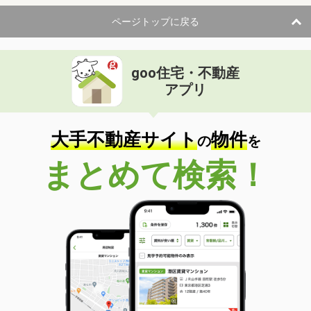
ページトップに戻る
goo住宅・不動産
アプリ
大手不動産サイト
物件
の
を
まとめて検索！