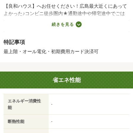
【良和ハウス】へお任せください！広島最大近くにあって
よかった♪コンビニ徒歩圏内★通勤途中や帰宅途中でごは
んを買えるので、時間を効率的に使えま・賃貸保証等：加
続きを見る
入要（要確認）・近くにあってよかった♪コンビニ徒歩圏内
★通勤途中や帰宅途中でごはんを買えるので、時間を効率
特記事項
的に使えます◎欠かせないアイテムが最初から完備◇お引
越し直後でも、快適に作業ができるエアコン付☆良和ハウ
最上階・オール電化・初期費用カード決済可
スまで
省エネ性能
エネルギー消費性
-
能
断熱性能
-