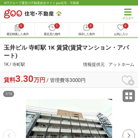
NTTグループ運営の不動産総合サイト goo住宅・不動産
0
1
0
0
最近検索した条件
最近見た物件
保存した条件
お気に入り
玉井ビル 寺町駅 1K 賃貸(賃貸マンション・アパ
ート)
1K / 寺町駅
情報提供元
アットホーム
3.30
賃料
万円
/ 管理費等3000円
1
/
16