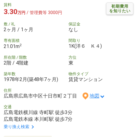
賃料
初期費用
3.30
を知りたい
/ 管理費等 3000円
万円
敷 / 礼
保証金
2ヶ月 / 1ヶ月
なし
専有面積
間取り
2
1K(洋６ Ｋ４)
21.01m
所在階 / 階数
方位
2階 / 4階建
東
築年数
物件タイプ
1978年2月(築48年7ヶ月)
賃貸マンション
住所
広島県広島市中区十日市町２丁目
地図
交通
広島電鉄横川線 寺町駅 徒歩3分
広島電鉄本線 本川町駅 徒歩7分
乗り換え検索