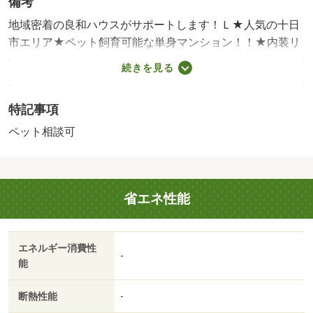
備考
地域密着の良和ハウスがサポートします！Ｌ★人気の十日
市エリア★ペット飼育可能な単身マンション！！★内装リ
フォーム済みのキレイなお部屋です★広・賃貸保証等：加
続きを見る
入要（全保連株式会社 【初回】総賃料の５０％（下限２
万）【更新】１．３万／年【口振】３３０円／月【全保
特記事項
連】）・維持費等：良和安心サポート１，４３０円／月・
火災保険料１，０００円／月・【良和ハウス】お待ち合わ
ペット相談可
せでのご案内やご送迎も行っております。また、エリアを
熟知したスタッフがおすすめのお部屋を丁寧にご提案させ
ていただきます。お気軽にお問合せくださいませ。/カギ交
省エネ性能
換代 22000円/除菌消臭費 24200円
エネルギー消費性
-
能
断熱性能
-