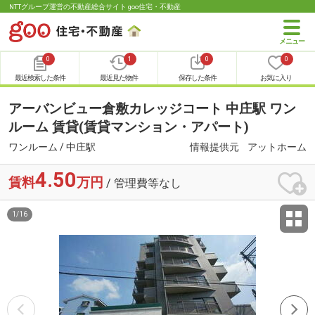
NTTグループ運営の不動産総合サイト goo住宅・不動産
0
1
0
0
最近検索した条件
最近見た物件
保存した条件
お気に入り
アーバンビュー倉敷カレッジコート 中庄駅 ワン
ルーム 賃貸(賃貸マンション・アパート)
ワンルーム / 中庄駅
情報提供元
アットホーム
4.50
賃料
万円
/ 管理費等なし
1
/
16