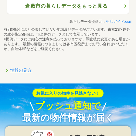
倉敷市の暮らしデータをもっと見る
暮らしデータ提供元：
生活ガイド.com
※行政機関により公表していない地域及びデータがございます。東京23区以外
の政令指定都市は、市全体のデータとして表示しています。
※提供データには細心の注意を払っておりますが、調査後に変更がある場合が
あります。 最新の情報につきましては各市区役所までお問い合わせいただく
か、自治体HPなどをご確認ください。
情報の見方
お気に入りの物件を見逃さない！
プッシュ通知で
最新の物件情報が届く