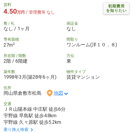
賃料
初期費用
4.50
を知りたい
/ 管理費等 なし
万円
敷 / 礼
保証金
なし / 1ヶ月
なし
専有面積
間取り
2
ワンルーム(洋１０．８)
27m
所在階 / 階数
方位
2階 / 6階建
東
築年数
物件タイプ
1998年3月(築28年6ヶ月)
賃貸マンション
住所
岡山県倉敷市松島
地図
交通
ＪＲ山陽本線 中庄駅 徒歩6分
宇野線 早島駅 徒歩4.8km
宇野線 久々原駅 徒歩5.2km
乗り換え検索