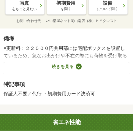
写真
初期費用
設備
をもっと見たい
を聞く
について聞く
お問い合わせ先
いい部屋ネット岡山南店（株）ＨＹクレスト
備考
※更新料：２２０００円共用部には宅配ボックスを設置し
ているため、急なお出かけや不在の際にも荷物を受け取る
ことができます。住人以外が住居エリアに侵入しにくいた
続きを見る
め、安全性が上がるオートロック機能を備えています。い
つでも洗濯物を干せるので、日中は忙しいという人にもお
特記事項
すすめの浴室乾燥機があります。収納はシューズボック
ス・クロゼットなどが備え付けられているので、衣類や日
保証人不要／代行 ・初期費用カード決済可
用品の収納に重宝します。ワンルームに住みたい方はレイ
アウトにこだわってみてはいかがですか。このマンション
はバルコニー付きで、用途に合わせて利用できます。こち
省エネ性能
らは初期費用をカードでお支払いいただける物件です。エ
レベーター付きの物件です。賃料４．５万円が魅力の物件