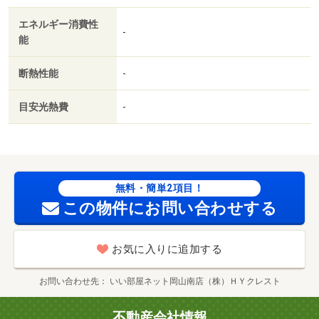
です。駐輪場付きのマンションです。過ごしやすい環境を
エネルギー消費性
実現する、エアコン付きのマンションです（＾＾）・賃貸
-
能
保証等：加入要（加入要 ／ 賃貸保証会社：初回月額総
額５０％（最低保証料２５０００円～）、以後１万円／
断熱性能
-
年）・鍵交換代：あり２２，０００円～・維持費等：定額
水道料２，５００円／月・サービスパック１，５４０円／
目安光熱費
-
月・家財保険１，０００円／月・☆クレジット決済（初期
費用）も可能です！☆オートロック☆宅配ＢＯＸ☆温水ト
イレ☆エアコン☆・バイク置場：なし・駐輪場：有/退去
時精算費用 49500円
無料・簡単2項目！
この物件にお問い合わせする
お気に入りに追加する
お問い合わせ先
いい部屋ネット岡山南店（株）ＨＹクレスト
不動産会社情報