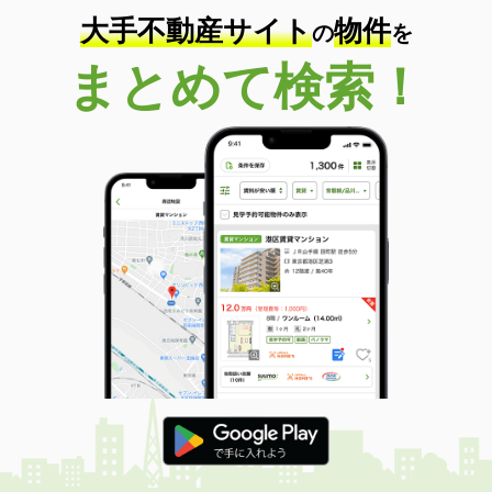
大手不動産サイト
物件
の
を
まとめて検索！