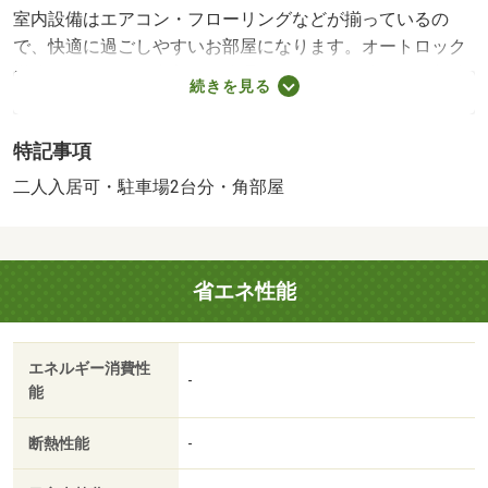
室内設備はエアコン・フローリングなどが揃っているの
で、快適に過ごしやすいお部屋になります。オートロック
機能付きで、人の出入りが管理されている物件です。収納
続きを見る
はクロゼット・シューズボックスなど豊富なので、広々と
空間を利用することも可能です。造りとデザインに関し
特記事項
て、自信をもって情報を提供できるマンションです。空き
駐車スペースがあるので、近くに駐車することができま
二人入居可・駐車場2台分・角部屋
す。常に新鮮な外気が入ってくるので快適な暮らしを送れ
ます。ゆとりのある快適なお住まいをお探しの場合は当社
の３ＬＤＫの物件をご検討ください。駅まで徒歩３分の位
省エネ性能
置に立地する、アクセス良好な物件です。眺望良好な物件
はこちらです。南側にバルコニーがある物件です。・賃貸
保証等：加入要（ジェイリース 月額総賃料の５０％（最
エネルギー消費性
低２５０００円）、１０００円／月）・鍵交換代：あり２
-
能
２，０００円～・収納はクロゼット・シューズボックスな
ど豊富なので、衣類や履き物の整理がしやすく便利です。
断熱性能
-
室内設備はエアコン・フローリングなど大変充実しており
ます。眺望良好で景色が楽しめます。/室内清掃費用 60000