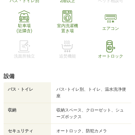
バス・トイレ別
2階以上
ペット相談可
駐車場
室内洗濯機
エアコン
(近隣含)
置き場
洗面所独立
追焚機能
オートロック
設備
バス・トイレ
バス･トイレ別、トイレ、温水洗浄便
座
収納
収納スペース、クローゼット、シュ
ーズボックス
セキュリティ
オートロック、防犯カメラ