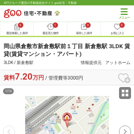
NTTグループ運営の不動産総合サイト goo住宅・不動産
0
1
0
0
最近検索した条件
最近見た物件
保存した条件
お気に入り
岡山県倉敷市新倉敷駅前１丁目 新倉敷駅 3LDK 賃
貸(賃貸マンション・アパート)
3LDK / 新倉敷駅
情報提供元
アットホーム
7.20
賃料
万円
/ 管理費等3000円
1
/
16