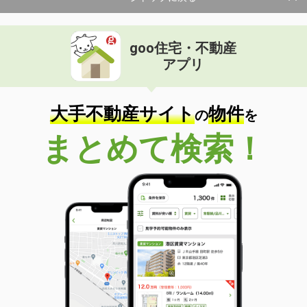
goo住宅・不動産
アプリ
大手不動産サイト
物件
の
を
まとめて検索！