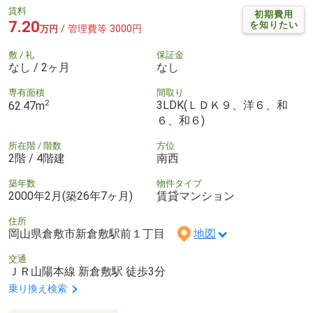
賃料
初期費用
7.20
を知りたい
/ 管理費等 3000円
万円
敷 / 礼
保証金
なし / 2ヶ月
なし
専有面積
間取り
2
3LDK(ＬＤＫ９、洋６、和
62.47m
６、和６)
所在階 / 階数
方位
2階 / 4階建
南西
築年数
物件タイプ
2000年2月(築26年7ヶ月)
賃貸マンション
住所
岡山県倉敷市新倉敷駅前１丁目
地図
交通
ＪＲ山陽本線 新倉敷駅 徒歩3分
乗り換え検索