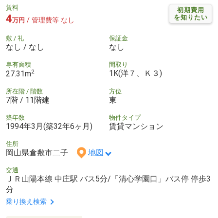
賃料
初期費用
4
を知りたい
/ 管理費等 なし
万円
敷 / 礼
保証金
なし / なし
なし
専有面積
間取り
2
1K(洋７、Ｋ３)
27.31m
所在階 / 階数
方位
7階 / 11階建
東
築年数
物件タイプ
1994年3月(築32年6ヶ月)
賃貸マンション
住所
岡山県倉敷市二子
地図
交通
ＪＲ山陽本線 中庄駅 バス5分/「清心学園口」バス停 停歩3
分
乗り換え検索