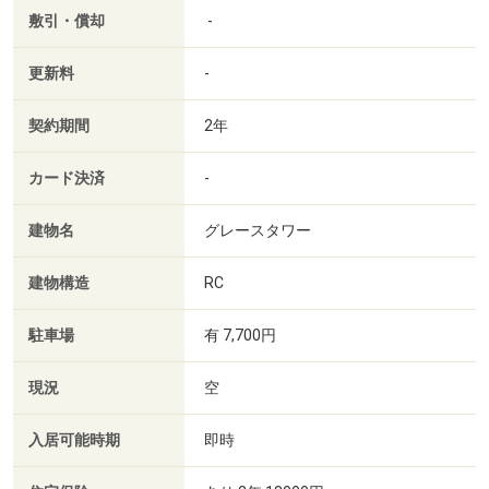
敷引・償却
-
更新料
-
契約期間
2年
カード決済
-
建物名
グレースタワー
建物構造
RC
駐車場
有 7,700円
現況
空
入居可能時期
即時