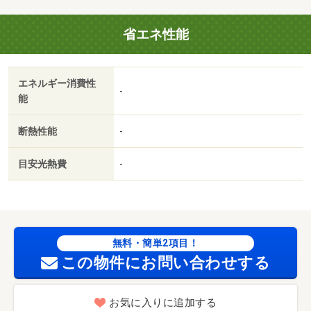
ぜひご紹介したい街があります。それは倉敷市エリアで
す。住環境が整っているので、不便さをあまり感じない生
省エネ性能
活が可能です。ぜひお気軽にご連絡下さい。・賃貸保証
等：加入要（保証料は内容により異なります。【例：保証
コース／連帯保証人有の場合】 保証料：月額賃料等×保
エネルギー消費性
証料率 ４０％ ＋ 保証システム登録事務手数料：３，
-
能
３００ 円（税込・１ 回のみ）月次保証料：月額賃料等
×保）・鍵交換代：あり２８，６００円～・維持費等：水
断熱性能
-
道代２，２００円／月・ハッピーサポート会費１，０００
円／月・管理形態／管理員の勤務形態：常駐・他交通手
目安光熱費
-
段：ＪＲ山陽本線倉敷駅バス１８分清心学園口停歩２分・
収納はシューズボックス・クロゼットなどが備え付けられ
ているので、衣類や日用品の収納に重宝します。この物件
には浴室乾燥機があり、洗濯物を浴室に干すことができる
ため、来客時に急いで洗濯物を片付ける必要が/抗菌処理
無料・簡単2項目！
費 19800円
この物件にお問い合わせする
お気に入りに追加する