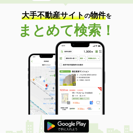
大手不動産サイト
物件
の
を
まとめて検索！