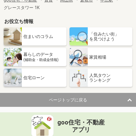
goo住宅・不動産
賃貸
岡山県
倉敷市
中庄駅
グレースタワー 1K
お役立ち情報
「住みたい街」
住まいのコラム
を見つけよう
暮らしのデータ
家賃相場
(補助金・助成金情報)
人気タウン
住宅ローン
ランキング
ページトップに戻る
goo住宅・不動産
アプリ