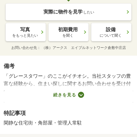
実際に物件を見学
したい
写真
初期費用
設備
をもっと見たい
を聞く
について聞く
お問い合わせ先
（株）アークス エイブルネットワーク倉敷中庄店
備考
「グレースタワー」のここがイチオシ。当社スタッフの豊
富な経験から、住まい探しに関するお問い合わせを受け付
けております。お客様のニーズにお応えできるよう努めて
続きを見る
参りますので、まずはお気軽にご連絡下さい。「グレース
タワー」のここがイチオシ。生乾きの洗濯物をしっかり乾
特記事項
かしたい時でもサッとと乾燥できる、浴室乾燥機を備え付
けております。エアコンの付いた物件なので、夏や梅雨の
閑静な住宅街・角部屋・管理人常駐
時期も安心です。快適な暮らしがしたいとお考えの方に、