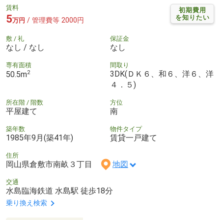
賃料
初期費用
5
を知りたい
/ 管理費等 2000円
万円
敷 / 礼
保証金
なし / なし
なし
専有面積
間取り
2
3DK(ＤＫ６、和６、洋６、洋
50.5m
４．５)
所在階 / 階数
方位
平屋建て
南
築年数
物件タイプ
1985年9月(築41年)
賃貸一戸建て
住所
岡山県倉敷市南畝３丁目
地図
交通
水島臨海鉄道 水島駅 徒歩18分
乗り換え検索