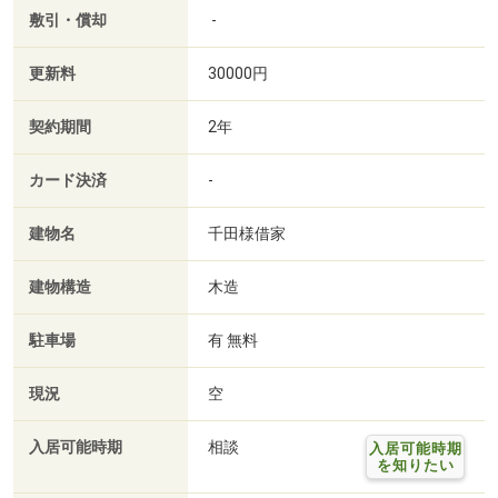
敷引・償却
-
更新料
30000円
契約期間
2年
カード決済
-
建物名
千田様借家
建物構造
木造
駐車場
有 無料
現況
空
入居可能時期
相談
入居可能時期
を知りたい