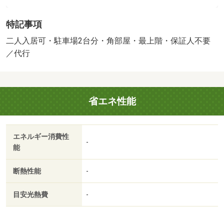
５，０００円がかかります。室内設備はエアコン・脱衣所
などが揃っており、とても充実しています。２人暮らしに
特記事項
は３ＤＫの間取りが非常にお勧めです。【駐２台可】自分
の駐車スペースをご友人や来客者用にも空けておくことが
二人入居可・駐車場2台分・角部屋・最上階・保証人不要
できます。こだわり条件の一つ、礼金不要の得する一戸建
／代行
てとなっております。倉敷市の水島臨海鉄道水島近くで賃
貸戸建てをお探しの方は、当社までご連絡ください。きっ
と素敵な住まいを見つけることができます。・賃貸保証
省エネ性能
等：加入要（日本セーフティー 必須 初回保証料賃
料の５０％（最低保証料２．５万円）、月額保証料
２％）・鍵交換代：あり２２，０００円～・維持費等：決
エネルギー消費性
済サービス料５５０円／月・緊急サポート１，６５０円／
-
能
月・損害保険料１，０００円／月・ＹＫくらぶ４，０００
円／月・室内設備はエアコン・脱衣所など豊富に揃ってお
断熱性能
-
り、過ごしやすいお部屋になっております。こちらの物件
には、車２台を停められるスペースがあります。小さなお
目安光熱費
-
子様のいるご家庭にも嬉しい、広々とした戸建て物件です/
送金料 550円/ＹＫくらぶ（初期費用） 100000円