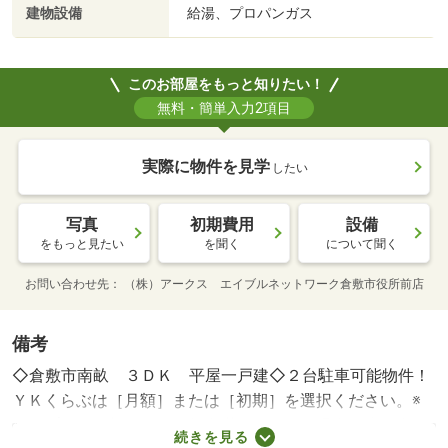
建物設備
給湯、プロパンガス
このお部屋をもっと知りたい！
無料・簡単入力2項目
実際に物件を見学
したい
写真
初期費用
設備
をもっと見たい
を聞く
について聞く
お問い合わせ先
（株）アークス エイブルネットワーク倉敷市役所前店
備考
◇倉敷市南畝 ３ＤＫ 平屋一戸建◇２台駐車可能物件！
ＹＫくらぶは［月額］または［初期］を選択ください。※
月額プランを契約から１年未満で解約する場合は違約金４
続きを見る