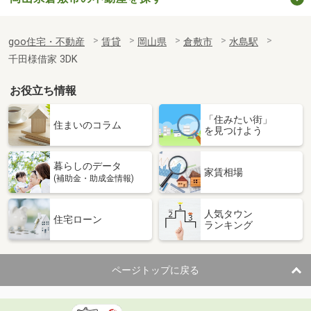
goo住宅・不動産
賃貸
岡山県
倉敷市
水島駅
千田様借家 3DK
お役立ち情報
「住みたい街」
住まいのコラム
を見つけよう
暮らしのデータ
家賃相場
(補助金・助成金情報)
人気タウン
住宅ローン
ランキング
ページトップに戻る