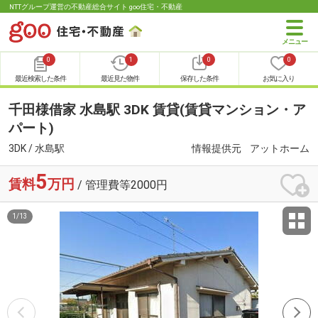
NTTグループ運営の不動産総合サイト goo住宅・不動産
0
1
0
0
最近検索した条件
最近見た物件
保存した条件
お気に入り
千田様借家 水島駅 3DK 賃貸(賃貸マンション・ア
パート)
3DK / 水島駅
情報提供元
アットホーム
5
賃料
万円
/ 管理費等2000円
1
/
13