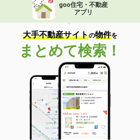
goo住宅・不動産
アプリ
大手不動産サイト
物件
の
を
まとめて検索！