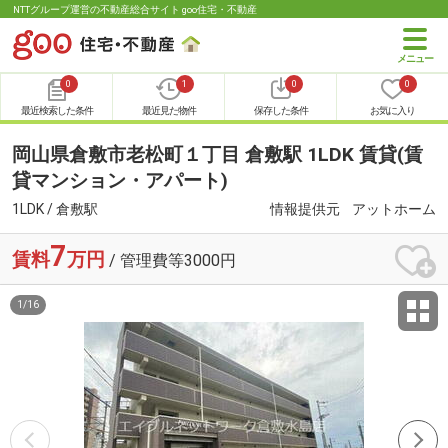
NTTグループ運営の不動産総合サイト goo住宅・不動産
0
1
0
0
最近検索した条件
最近見た物件
保存した条件
お気に入り
岡山県倉敷市老松町１丁目 倉敷駅 1LDK 賃貸(賃
貸マンション・アパート)
1LDK / 倉敷駅
情報提供元
アットホーム
7
賃料
万円
/ 管理費等3000円
1
/
16