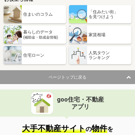
「住みたい街」
住まいのコラム
を見つけよう
暮らしのデータ
家賃相場
(補助金・助成金情報)
人気タウン
住宅ローン
ランキング
ページトップに戻る
goo住宅・不動産
アプリ
大手不動産サイト
物件
の
を