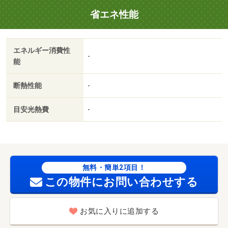
はシューズボックス・クロゼット・全居室収納など豊富な
省エネ性能
ので、広々と空間を利用することも可能です。築９年の物
件。倉敷市は住環境が充実しており、利便性の高い暮らし
をするならこのエリアです。当社は地域に密着し、多種多
エネルギー消費性
様な賃貸情報を取り扱っているので、ぜひご連絡下さ
-
能
い。・賃貸保証等：加入要（日本セーフティー 初回保証
料【保証人有りプラン月額賃料総額の４０％／保証人無し
断熱性能
-
プラン月額賃料総額の５０％／ガクワリ１００００円】・
月額保証料８８０円）・鍵交換代：あり１１，０００円
目安光熱費
-
～・セキュリティ面は、ＴＶインターホン・オートロック
などを設置しているので安全面でも優れております。室内
設備は浴室乾燥機・洗面所独立など大変充実しておりま
す。収納はシューズボックス・クロゼット・全居室収納
無料・簡単2項目！
この物件にお問い合わせする
お気に入りに追加する