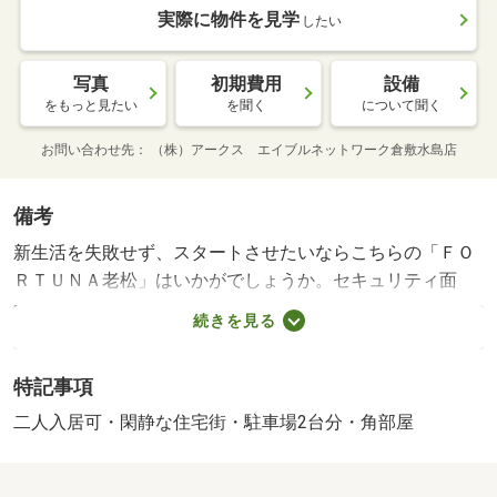
実際に物件を見学
したい
写真
初期費用
設備
をもっと見たい
を聞く
について聞く
お問い合わせ先
（株）アークス エイブルネットワーク倉敷水島店
備考
新生活を失敗せず、スタートさせたいならこちらの「ＦＯ
ＲＴＵＮＡ老松」はいかがでしょうか。セキュリティ面
は、オートロック・ＴＶインターホンなど充実しているの
続きを見る
で、防犯対策もばっちりです。光回線を繋げていますので
通信が早く快適にパソコンが使えます。当社は倉敷市に密
特記事項
着しており、多種多様な賃貸住宅情報をお取り扱いしてお
ります。ご希望の条件がございましたら、当社へお問い合
二人入居可・閑静な住宅街・駐車場2台分・角部屋
わせ下さい。新生活を失敗せず、スタートさせたいならこ
ちらの「ＦＯＲＴＵＮＡ老松」はいかがでしょうか。収納