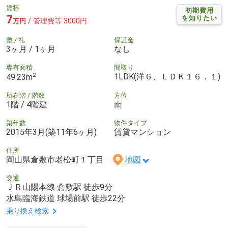
賃料
初期費用
7
を知りたい
/ 管理費等 3000円
万円
敷 / 礼
保証金
3ヶ月 / 1ヶ月
なし
専有面積
間取り
2
1LDK(洋６、ＬＤＫ１６．１)
49.23m
所在階 / 階数
方位
1階 / 4階建
南
築年数
物件タイプ
2015年3月(築11年6ヶ月)
賃貸マンション
住所
岡山県倉敷市老松町１丁目
地図
交通
ＪＲ山陽本線 倉敷駅 徒歩9分
水島臨海鉄道 球場前駅 徒歩22分
乗り換え検索