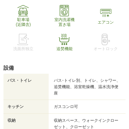
駐車場
室内洗濯機
エアコン
(近隣含)
置き場
洗面所独立
追焚機能
オートロック
設備
バス・トイレ
バス･トイレ別、トイレ、シャワー、
追焚機能、浴室乾燥機、温水洗浄便
座
キッチン
ガスコンロ可
収納
収納スペース、ウォークインクロー
ゼット、クローゼット