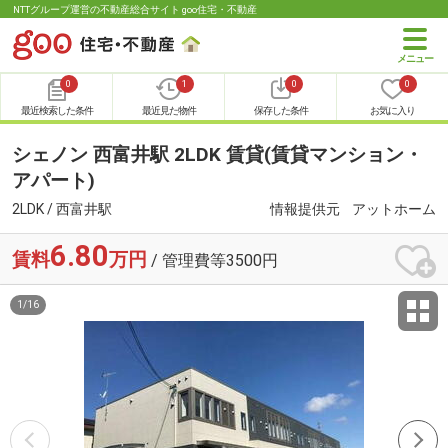
NTTグループ運営の不動産総合サイト goo住宅・不動産
0
1
0
0
最近検索した条件
最近見た物件
保存した条件
お気に入り
シェノン 西富井駅 2LDK 賃貸(賃貸マンション・
アパート)
2LDK / 西富井駅
情報提供元
アットホーム
6.80
賃料
万円
/ 管理費等3500円
1
/
16