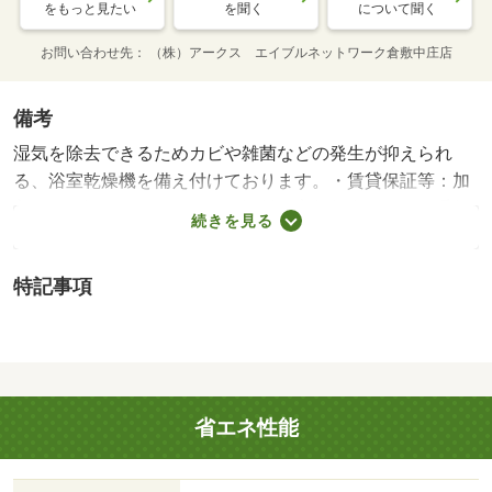
をもっと見たい
を聞く
について聞く
お問い合わせ先
（株）アークス エイブルネットワーク倉敷中庄店
備考
湿気を除去できるためカビや雑菌などの発生が抑えられ
る、浴室乾燥機を備え付けております。・賃貸保証等：加
入要（保証人代行サービス保証料・家賃集金サービス手数
続きを見る
料 １０，０００円／入居時、以降は月額賃料の１％／毎
月（入居期間中））・維持費等：２台目駐車場（１ヵ月）
特記事項
３，３００円／月・消毒施工料（当社扱）（１ヵ月）１
７，０５０円／月・いつでも洗濯物を干せるので、日中は
忙しいという人にもおすすめの浴室乾燥機があります。Ｔ
Ｖインターホンで、モニターから来訪者が確認できます。
インターネットが繋がっているお住まい、回線快適です。
省エネ性能