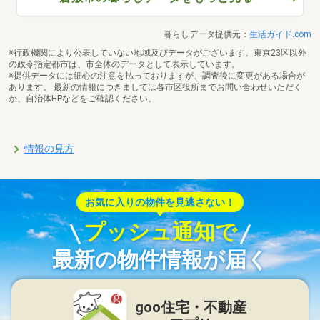
暮らしデータ提供元：
生活ガイド.com
※行政機関により公表していない地域及びデータがございます。東京23区以外
の政令指定都市は、市全体のデータとして表示しています。
※提供データには細心の注意を払っておりますが、調査後に変更がある場合が
あります。 最新の情報につきましては各市区役所までお問い合わせいただく
か、自治体HPなどをご確認ください。
情報の見方
お気に入りの物件を見逃さない！
プッシュ通知で
最新の物件情報が届く
goo住宅・不動産