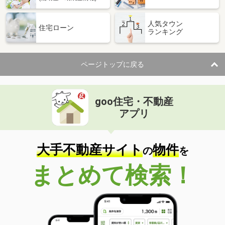
人気タウン
住宅ローン
ランキング
ページトップに戻る
goo住宅・不動産
アプリ
大手不動産サイト
物件
の
を
まとめて検索！