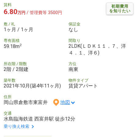
賃料
初期費用
6.80
を知りたい
/ 管理費等 3500円
万円
敷 / 礼
保証金
1ヶ月 / 1ヶ月
なし
専有面積
間取り
2
2LDK(ＬＤＫ１１．７、洋
59.18m
４．１、洋６)
所在階 / 階数
方位
2階 / 2階建
南東
築年数
物件タイプ
2021年10月(築4年11ヶ月)
賃貸アパート
住所
岡山県倉敷市東富井
地図
交通
水島臨海鉄道 西富井駅 徒歩12分
乗り換え検索