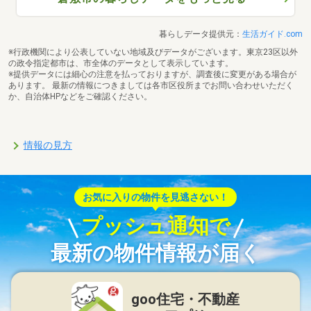
暮らしデータ提供元：
生活ガイド.com
※行政機関により公表していない地域及びデータがございます。東京23区以外
の政令指定都市は、市全体のデータとして表示しています。
※提供データには細心の注意を払っておりますが、調査後に変更がある場合が
あります。 最新の情報につきましては各市区役所までお問い合わせいただく
か、自治体HPなどをご確認ください。
情報の見方
お気に入りの物件を見逃さない！
プッシュ通知で
最新の物件情報が届く
goo住宅・不動産