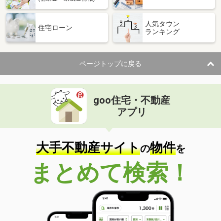
人気タウン
住宅ローン
ランキング
ページトップに戻る
goo住宅・不動産
アプリ
大手不動産サイト
物件
の
を
まとめて検索！