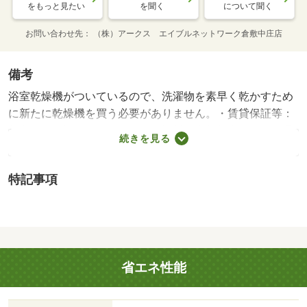
をもっと見たい
を聞く
について聞く
お問い合わせ先
（株）アークス エイブルネットワーク倉敷中庄店
備考
浴室乾燥機がついているので、洗濯物を素早く乾かすため
に新たに乾燥機を買う必要がありません。・賃貸保証等：
加入要（保証人代行サービス保証料・家賃集金サービス手
続きを見る
数料 １０，０００円／入居時、以降は月額賃料の１％／
毎月（入居期間中））・維持費等：２台目駐車場（１ヵ
特記事項
月）３，３００円／月・雨の日など外に干せない時でも部
屋干し特有の臭いを防げる、浴室乾燥機を設置しておりま
す。ドアを開けたり直接会話しなくてもモニター越しに来
訪者を確認できるモニター付きインターホンで防犯対策が
可能です。/消毒施工料（当社扱）（入居時のみ） 17050
省エネ性能
円