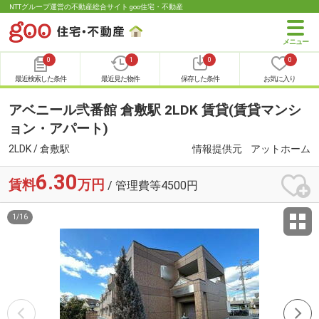
NTTグループ運営の不動産総合サイト goo住宅・不動産
0
1
0
0
最近検索した条件
最近見た物件
保存した条件
お気に入り
アベニール弐番館 倉敷駅 2LDK 賃貸(賃貸マンシ
ョン・アパート)
2LDK / 倉敷駅
情報提供元
アットホーム
6.30
賃料
万円
/ 管理費等4500円
1
/
16