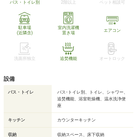
バス・トイレ別
2階以上
ペット相談可
駐車場
室内洗濯機
エアコン
(近隣含)
置き場
洗面所独立
追焚機能
オートロック
設備
バス・トイレ
バス･トイレ別、トイレ、シャワー、
追焚機能、浴室乾燥機、温水洗浄便
座
キッチン
カウンターキッチン
収納
収納スペース、床下収納