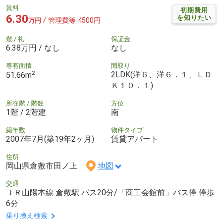
賃料
初期費用
6.30
を知りたい
/ 管理費等 4500円
万円
敷 / 礼
保証金
6.38万円 / なし
なし
専有面積
間取り
2
2LDK(洋６、洋６．１、ＬＤ
51.66m
Ｋ１０．１)
所在階 / 階数
方位
1階 / 2階建
南
築年数
物件タイプ
2007年7月(築19年2ヶ月)
賃貸アパート
住所
岡山県倉敷市田ノ上
地図
交通
ＪＲ山陽本線 倉敷駅 バス20分/「商工会館前」バス停 停歩
6分
乗り換え検索