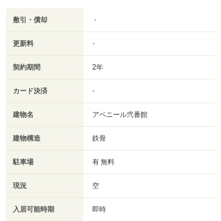
敷引・償却
-
更新料
-
契約期間
2年
カード決済
-
建物名
アベニール弐番館
建物構造
鉄骨
駐車場
有 無料
現況
空
入居可能時期
即時