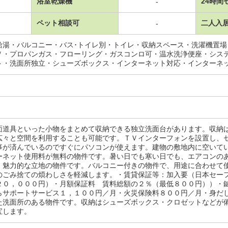
浴室乾燥機
24時間
-
ペット相談可
二人入
-
給湯・バルコニー・バス･トイレ別・トイレ・収納スペース・洗濯機置
Ｖ・プロパンガス・フローリング・ガスコンロ可・温水洗浄便座・シス
ト・洗面所独立・シューズボックス・インターネット対応・インターネ
面道具といった小物をまとめて収納できる独立洗面台があります。収納
広々と空間を利用することも可能です。ＴＶインターフォンを設置し、
事が済んでいるのですぐにパソコンが使えます。建物の敷地内に空いて
ーネット使用料が無料の物件です。暑い日でも寒い日でも、エアコンの
、魅力的な立地の物件です。バルコニー付きの物件で、用途に合わせて
のごみ捨ての煩わしさを軽減します。・賃貸保証等：加入要（日本セー
２０，０００円）・月額保証料 賃料総額の２％（最低８００円））・
らサポートサービス１，１００円／月・火災保険料８００円／月・身だ
た洗面所のある物件です。収納はシューズボックス・クロゼットなどが
宝します。