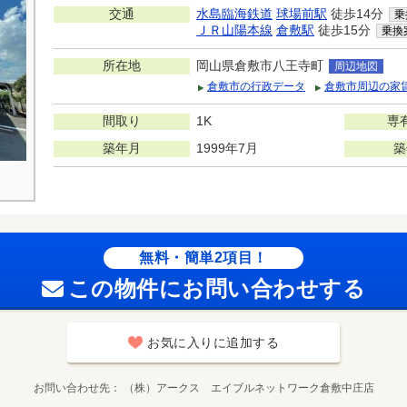
交通
水島臨海鉄道
球場前駅
徒歩14分
乗
ＪＲ山陽本線
倉敷駅
徒歩15分
乗換
所在地
岡山県倉敷市八王寺町
周辺地図
倉敷市の行政データ
倉敷市周辺の家
間取り
1K
専
築年月
1999年7月
築
無料・簡単2項目！
この物件にお問い合わせする
お気に入りに追加する
お問い合わせ先
（株）アークス エイブルネットワーク倉敷中庄店