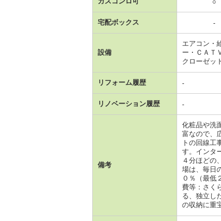
ガスコンロ可
○
宅配ボックス
-
エアコン・
設備
ー・ＣＡＴ
クローゼッ
リフォーム履歴
-
リノベーション履歴
-
化粧品や洗
富なので、
トの回線工
す。インタ
４分ほどの
備考
場は、毎日
０％（最低
費等：さく
る、独立し
の収納に重