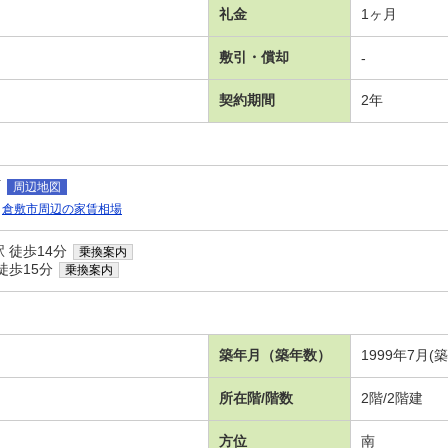
礼金
1ヶ月
敷引・償却
-
契約期間
2年
町
周辺地図
倉敷市周辺の家賃相場
 徒歩14分
乗換案内
徒歩15分
乗換案内
築年月（築年数）
1999年7月(
所在階/階数
2階/2階建
方位
南