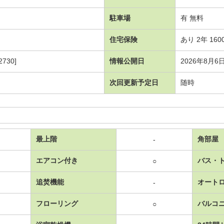
駐車場
有 無料
住宅保険
あり 2年 160
730]
情報公開日
2026年8月6
次回更新予定日
随時
最上階
角部屋
-
エアコン付き
バス・
○
追焚機能
オート
-
フローリング
バルコ
○