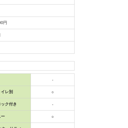
00円
日
-
トイレ別
○
ロック付き
-
ニー
○