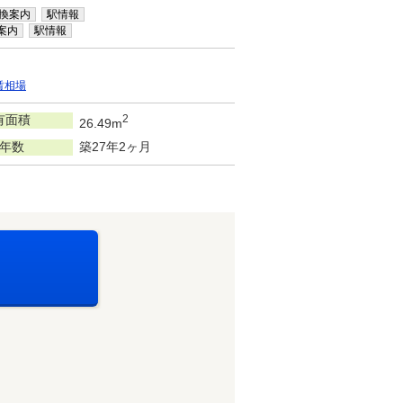
換案内
駅情報
案内
駅情報
賃相場
有面積
2
26.49m
年数
築27年2ヶ月