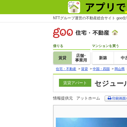
NTTグループ運営の不動産総合サイト goo
借りる
マンションを買う
店舗･
賃貸
新築
中
事業用
住宅・不動産
>
賃貸
>
中国・四国
>
岡山県
セジュール
賃貸アパート
情報提供元
アットホーム
印刷画面