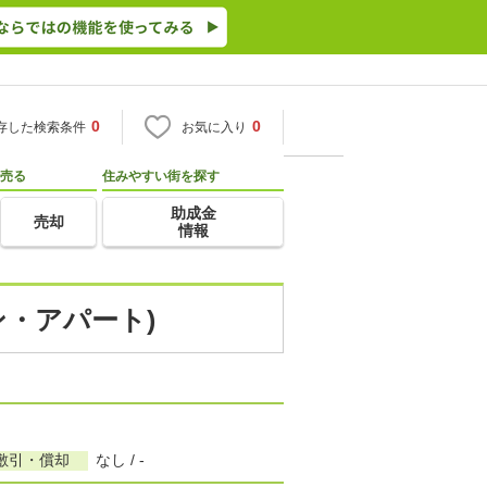
0
0
存した検索条件
お気に入り
売る
住みやすい街を探す
助成金
売却
情報
ン・アパート)
敷引・償却
なし / -