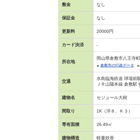
敷金
なし
保証金
なし
更新料
20000円
カード決済
-
岡山県倉敷市八王寺
所在地
倉敷市の行政データ
水島臨海鉄道 球場前駅
交通
ＪＲ山陽本線 倉敷駅 
建物名
セジュール大樹
間取り
1K（洋８、Ｋ３）
専有面積
26.49㎡
建物構造
軽量鉄骨