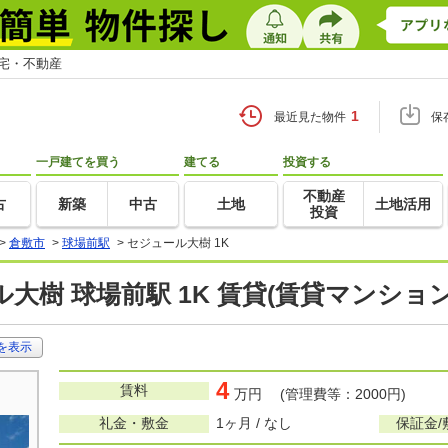
住宅・不動産
1
最近見た物件
保
一戸建てを買う
建てる
投資する
不動産
古
新築
中古
土地
土地活用
投資
>
倉敷市
>
球場前駅
>
セジュール大樹 1K
大樹 球場前駅 1K 賃貸(賃貸マンショ
を表示
4
賃料
万円 (管理費等：2000円)
礼金・敷金
1ヶ月 / なし
保証金/