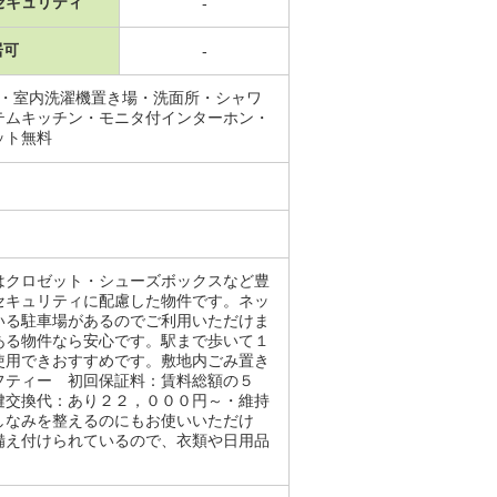
セキュリティ
-
居可
-
場・室内洗濯機置き場・洗面所・シャワ
テムキッチン・モニタ付インターホン・
ット無料
はクロゼット・シューズボックスなど豊
セキュリティに配慮した物件です。ネッ
いる駐車場があるのでご利用いただけま
ある物件なら安心です。駅まで歩いて１
使用できおすすめです。敷地内ごみ置き
フティー 初回保証料：賃料総額の５
鍵交換代：あり２２，０００円～・維持
しなみを整えるのにもお使いいただけ
備え付けられているので、衣類や日用品