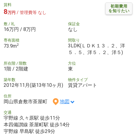
賃料
初期費用
8
を知りたい
/ 管理費等 なし
万円
敷 / 礼
保証金
16万円 / 8万円
なし
専有面積
間取り
2
3LDK(ＬＤＫ１３．２、洋
73.9m
５．５、洋５．２、洋５)
所在階 / 階数
方位
1階 / 2階建
東
築年数
物件タイプ
2012年11月(築13年10ヶ月)
賃貸アパート
住所
岡山県倉敷市茶屋町
地図
交通
宇野線 久々原駅 徒歩11分
本四備讃線 茶屋町駅 徒歩14分
宇野線 早島駅 徒歩29分