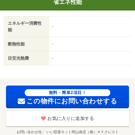
省エネ性能
とないのでは、利便性が全く違います（＾＾）・賃貸保証
等：加入要（初期費用：賃料総額の５０％（最低保証料２
００００円）、振替手数料８５６円／月、更新料：１００
エネルギー消費性
００円／年）・鍵交換代：あり２９，７００円～・維持費
-
能
等：フルサポート２４２，７５０円／月・☆クレジット決
済（初期費用）も可能です！☆システムキッチン☆メゾネ
断熱性能
-
ット☆エアコン☆脱衣所☆クローゼット☆・所属階：１～
２階
目安光熱費
-
無料・簡単2項目！
この物件にお問い合わせする
お気に入りに追加する
お問い合わせ先
いい部屋ネット岡山南店（株）ＨＹクレスト