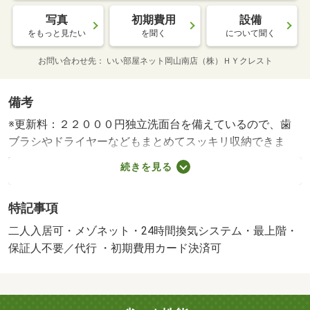
写真
初期費用
設備
をもっと見たい
を聞く
について聞く
お問い合わせ先
いい部屋ネット岡山南店（株）ＨＹクレスト
備考
※更新料：２２０００円独立洗面台を備えているので、歯
ブラシやドライヤーなどもまとめてスッキリ収納できま
す。収納はクロゼット・シューズボックス・全居室収納な
続きを見る
ど豊富なので、衣類や履き物の整理がしやすく便利です。
モニターで来訪者を確認し、インターホンで対面せずに会
特記事項
話することができます。今なら駐車場に空きあり、お車を
お持ちの方に。駐輪場が利用可能な物件です。梅雨のジメ
二人入居可・メゾネット・24時間換気システム・最上階・
ジメした湿気も、エアコン付きのアパートなら安心です。
保証人不要／代行 ・初期費用カード決済可
こちらのアパートはフローリング張りです。お風呂には追
い焚き機能が付いています。新生活を迎える際は、３ＬＤ
Ｋの物件はいかがでしょうか。敷地内ごみ置き場があるの