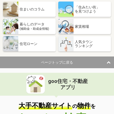
「住みたい街」
住まいのコラム
を見つけよう
暮らしのデータ
家賃相場
(補助金・助成金情報)
人気タウン
住宅ローン
ランキング
ページトップに戻る
goo住宅・不動産
アプリ
大手不動産サイト
物件
の
を