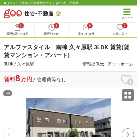
NTTグループ運営の不動産総合サイト goo住宅・不動産
0
1
0
0
最近検索した条件
最近見た物件
保存した条件
お気に入り
アルファスタイル 南棟 久々原駅 3LDK 賃貸(賃
貸マンション・アパート)
3LDK / 久々原駅
情報提供元
アットホーム
8
賃料
万円
/ 管理費等なし
1
/
4