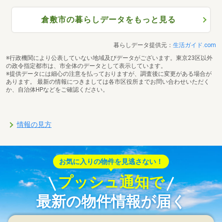
倉敷市の暮らしデータをもっと見る
暮らしデータ提供元：
生活ガイド.com
※行政機関により公表していない地域及びデータがございます。東京23区以外
の政令指定都市は、市全体のデータとして表示しています。
※提供データには細心の注意を払っておりますが、調査後に変更がある場合が
あります。 最新の情報につきましては各市区役所までお問い合わせいただく
か、自治体HPなどをご確認ください。
情報の見方
お気に入りの物件を見逃さない！
プッシュ通知で
最新の物件情報が届く