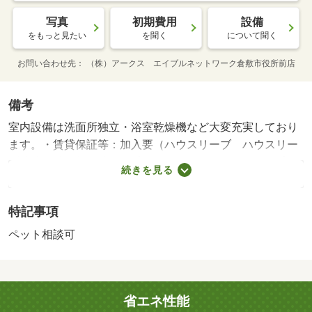
写真
初期費用
設備
をもっと見たい
を聞く
について聞く
お問い合わせ先
（株）アークス エイブルネットワーク倉敷市役所前店
備考
室内設備は洗面所独立・浴室乾燥機など大変充実しており
ます。・賃貸保証等：加入要（ハウスリーブ ハウスリー
ブ株式会社 契約時保証委託料：２．２万／月額保証委託
続きを見る
料：賃料総額の２．２％又は５．５％ ※ペット可は２．
５万／２．５％）・管理形態／管理員の勤務形態：不在・
特記事項
知らない人が来た時でも玄関を開けずに顔を確認できるＴ
Ｖインターホンが付いております。室内設備は浴室乾燥
ペット相談可
機・洗面所独立など豊富に揃っており、過ごしやすいお部
屋になっております。/クリーニング費用 80000円/鍵セッ
ト費 3300円
省エネ性能