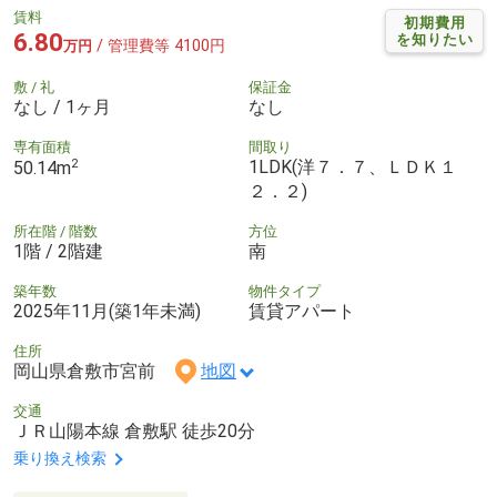
賃料
初期費用
6.80
を知りたい
/ 管理費等 4100円
万円
敷 / 礼
保証金
なし / 1ヶ月
なし
専有面積
間取り
2
1LDK(洋７．７、ＬＤＫ１
50.14m
２．２)
所在階 / 階数
方位
1階 / 2階建
南
築年数
物件タイプ
2025年11月(築1年未満)
賃貸アパート
住所
岡山県倉敷市宮前
地図
交通
ＪＲ山陽本線 倉敷駅 徒歩20分
乗り換え検索