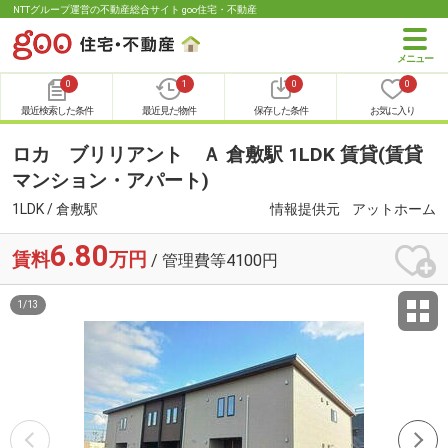
NTTグループ運営の不動産総合サイト goo住宅・不動産
0
1
0
0
最近検索した条件
最近見た物件
保存した条件
お気に入り
ロカ ブリリアント Ａ 倉敷駅 1LDK 賃貸(賃貸
マンション・アパート)
1LDK / 倉敷駅
情報提供元
アットホーム
6.80
賃料
万円
/ 管理費等4100円
1
/
13