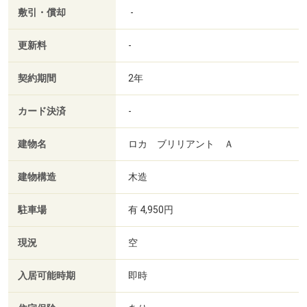
敷引・償却
-
更新料
-
契約期間
2年
カード決済
-
建物名
ロカ ブリリアント Ａ
建物構造
木造
駐車場
有 4,950円
現況
空
入居可能時期
即時