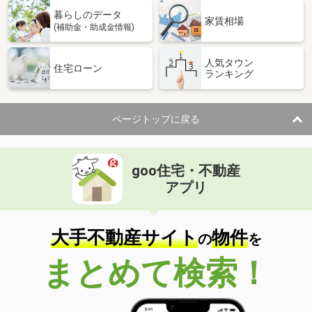
暮らしのデータ
家賃相場
(補助金・助成金情報)
人気タウン
住宅ローン
ランキング
ページトップに戻る
goo住宅・不動産
アプリ
大手不動産サイト
物件
の
を
まとめて検索！