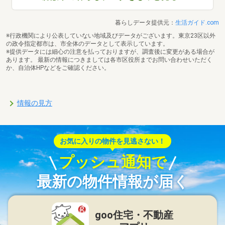
暮らしデータ提供元：
生活ガイド.com
※行政機関により公表していない地域及びデータがございます。東京23区以外
の政令指定都市は、市全体のデータとして表示しています。
※提供データには細心の注意を払っておりますが、調査後に変更がある場合が
あります。 最新の情報につきましては各市区役所までお問い合わせいただく
か、自治体HPなどをご確認ください。
情報の見方
お気に入りの物件を見逃さない！
プッシュ通知で
最新の物件情報が届く
goo住宅・不動産