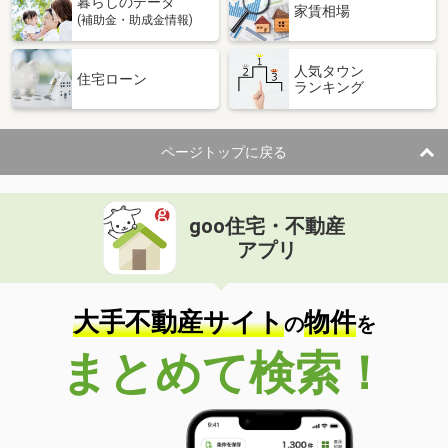
暮らしのデータ
家賃相場
(補助金・助成金情報)
人気タウン
住宅ローン
ランキング
ページトップに戻る
goo住宅・不動産
アプリ
大手不動産サイト
物件
の
を
まとめて検索！