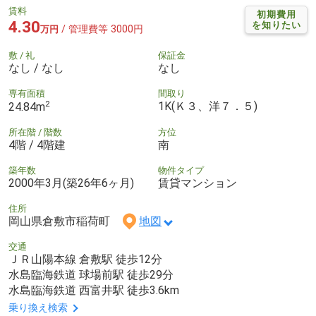
賃料
初期費用
4.30
を知りたい
/ 管理費等 3000円
万円
敷 / 礼
保証金
なし / なし
なし
専有面積
間取り
2
1K(Ｋ３、洋７．５)
24.84m
所在階 / 階数
方位
4階 / 4階建
南
築年数
物件タイプ
2000年3月(築26年6ヶ月)
賃貸マンション
住所
岡山県倉敷市稲荷町
地図
交通
ＪＲ山陽本線 倉敷駅 徒歩12分
水島臨海鉄道 球場前駅 徒歩29分
水島臨海鉄道 西富井駅 徒歩3.6km
乗り換え検索