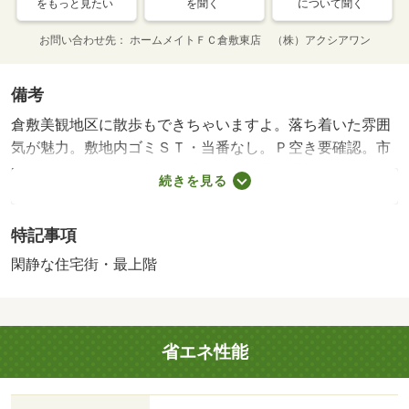
をもっと見たい
を聞く
について聞く
お問い合わせ先
ホームメイトＦＣ倉敷東店 （株）アクシアワン
備考
倉敷美観地区に散歩もできちゃいますよ。落ち着いた雰囲
気が魅力。敷地内ゴミＳＴ・当番なし。Ｐ空き要確認。市
内中心部ですが落ち着いた環境です。電車通勤の方にもオ
続きを見る
ススメの立地。敷金・礼金ゼロ。宅配ボックス完備。・賃
貸保証等：加入要（日本セーフティー 初回保証料：賃料
特記事項
総額の５０％（最低保証料２０，０００円） 毎月保証料
８００円＋２００円）・当社は倉敷市中心部・総社市・都
閑静な住宅街・最上階
窪郡早島町など幅広いエリアの物件を豊富にご紹介してお
ります。経験豊かなスタッフが皆様のお部屋探しのお手伝
いをさせていただきます。家賃や初期費用の交渉もお任せ
省エネ性能
ください。・駐輪場：有/鍵交換代 13200円