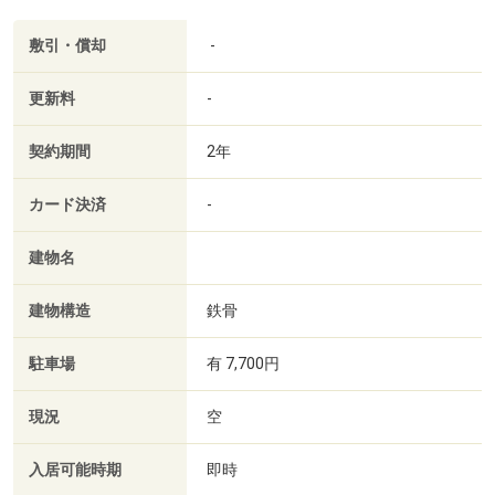
敷引・償却
-
更新料
-
契約期間
2年
カード決済
-
建物名
建物構造
鉄骨
駐車場
有 7,700円
現況
空
入居可能時期
即時