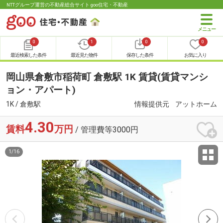
NTTグループ運営の不動産総合サイト goo住宅・不動産
0
1
0
0
最近検索した条件
最近見た物件
保存した条件
お気に入り
岡山県倉敷市稲荷町 倉敷駅 1K 賃貸(賃貸マンシ
ョン・アパート)
1K / 倉敷駅
情報提供元
アットホーム
4.30
賃料
万円
/ 管理費等3000円
1
/
16