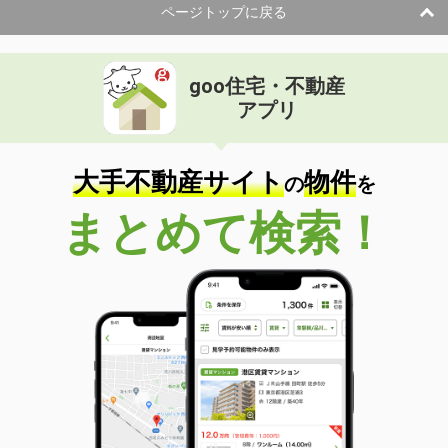
ページトップに戻る
goo住宅・不動産
アプリ
大手不動産サイト
物件
の
を
まとめて検索！