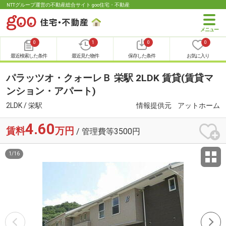
NTTグループ運営の不動産総合サイト goo住宅・不動産
0
1
0
0
最近検索した条件
最近見た物件
保存した条件
お気に入り
パラッツオ・クォーレＢ 栄駅 2LDK 賃貸(賃貸マ
ンション・アパート)
2LDK / 栄駅
情報提供元
アットホーム
4.60
賃料
万円
/ 管理費等3500円
1
/
16