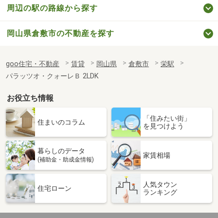
周辺の駅の路線から探す
岡山県倉敷市の不動産を探す
goo住宅・不動産
賃貸
岡山県
倉敷市
栄駅
パラッツオ・クォーレＢ 2LDK
お役立ち情報
「住みたい街」
住まいのコラム
を見つけよう
暮らしのデータ
家賃相場
(補助金・助成金情報)
人気タウン
住宅ローン
ランキング