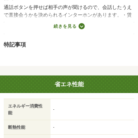
通話ボタンを押せば相手の声が聞けるので、会話したうえ
で直接会うかを決められるインターホンがあります。・賃
貸保証等：加入要（ハウスリーブ ハウスリーブ株式会
続きを見る
社 契約時保証委託料：２．２万／月額保証委託料：賃料
総額の２．２％又は５．５％ ※ペット可は２．５万／
特記事項
２．５％）・維持費等：町内会費５００円／月・管理形態
／管理員の勤務形態：不在・ドアを開けたり直接会話しな
くてもモニター越しに来訪者を確認できるモニター付きイ
ンターホンを設置しております。室内設備は洗面所独立・
浴室乾燥機などが揃っており、とても充実しています。/ク
省エネ性能
リーニング費用 70000円/鍵セット費 3300円
エネルギー消費性
-
能
断熱性能
-