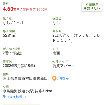
賃料
初期費用
4.60
を知りたい
/ 管理費等 3500円
万円
敷 / 礼
保証金
なし / 1ヶ月
なし
専有面積
間取り
2
2LDK(洋６、洋５．８、ＬＤ
55.81m
Ｋ１１．４)
所在階 / 階数
方位
2階 / 2階建
南西
築年数
物件タイプ
2008年9月(築18年)
賃貸アパート
住所
岡山県倉敷市福田町古新田
地図
交通
水島臨海鉄道 栄駅 徒歩3.2km
乗り換え検索