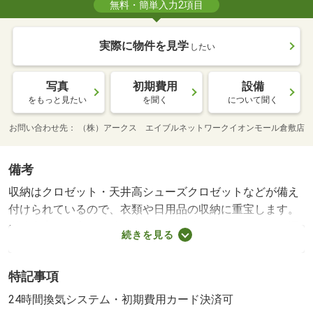
無料・簡単入力2項目
実際に物件を見学
したい
写真
初期費用
設備
をもっと見たい
を聞く
について聞く
お問い合わせ先
（株）アークス エイブルネットワークイオンモール倉敷店
備考
収納はクロゼット・天井高シューズクロゼットなどが備え
付けられているので、衣類や日用品の収納に重宝します。
機能充実の独立した洗面所のある物件はいかがですか。通
続きを見る
話ボタンを押せば相手の声が聞けるので、会話したうえで
直接会うかを決められるインターホンが備わっておりま
特記事項
す。お風呂が好きな方に欠かせない追い炊き機能付き。２
ＬＤＫは生活にゆとりができ穏やかな生活ができます。生
24時間換気システム・初期費用カード決済可