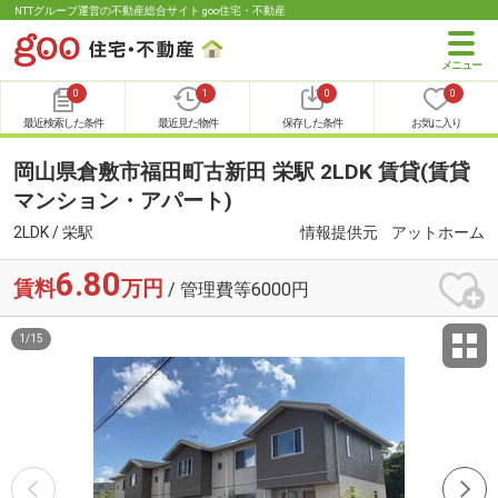
NTTグループ運営の不動産総合サイト goo住宅・不動産
0
1
0
0
最近検索した条件
最近見た物件
保存した条件
お気に入り
岡山県倉敷市福田町古新田 栄駅 2LDK 賃貸(賃貸
マンション・アパート)
2LDK / 栄駅
情報提供元
アットホーム
6.80
賃料
万円
/ 管理費等6000円
1
/
15