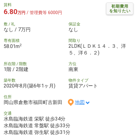
賃料
初期費用
6.80
を知りたい
/ 管理費等 6000円
万円
敷 / 礼
保証金
なし / 7万円
なし
専有面積
間取り
2
2LDK(ＬＤＫ１４．３、洋
58.01m
５、洋６．２)
所在階 / 階数
方位
1階 / 2階建
南東
築年数
物件タイプ
2020年8月(築6年1ヶ月)
賃貸アパート
住所
岡山県倉敷市福田町古新田
地図
交通
水島臨海鉄道 栄駅 徒歩34分
水島臨海鉄道 常盤駅 徒歩33分
水島臨海鉄道 弥生駅 徒歩31分