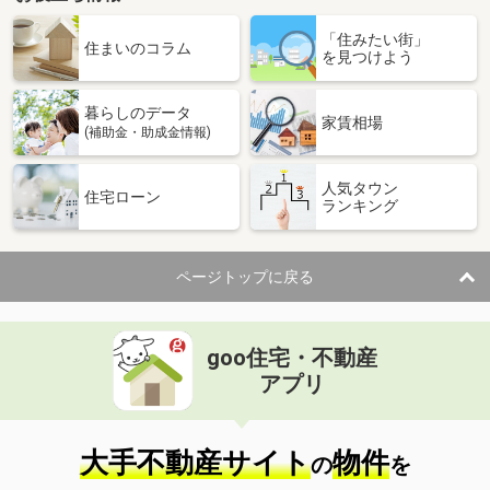
「住みたい街」
住まいのコラム
を見つけよう
暮らしのデータ
家賃相場
(補助金・助成金情報)
人気タウン
住宅ローン
ランキング
ページトップに戻る
goo住宅・不動産
アプリ
大手不動産サイト
物件
の
を