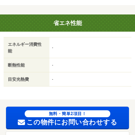
活スタイルが不規則で忙しい方に嬉しいのが、敷地内ごみ
置き場です。快適な暮らしを送るためのエアコンが設置さ
れているアパートとなっています。利便性の高い設備も充
省エネ性能
実の、快適に暮らすことのできる令和２年築の物件です。
初期費用はカードで決済いただけます。３口コンロの物件
は手間のかかる料理もまとめて作れるので料理好きな人に
エネルギー消費性
おすすめです。・賃貸保証等：加入要（家賃保証契約要／
-
能
初回３３，０００円（税込・消費税率１０％）＋毎月のお
支払額（※）の２％※お支払額とは、家賃・共益費のほか、
断熱性能
-
町内会費などの支払委託契約に基づき支払う金額の総額を
いいます）・鍵交換代：あり１６，５００円～・維持費
目安光熱費
-
等：シャーメゾンライフＳＵＰＰＯＲＴ２４１，３２０円
／月・化粧品やスタイリング剤などをまとめて出し入れし
て、サッと身支度を整えられる独立洗面台を採用していま
す。玄関先まで覗き穴を覗きに行かなくてもインターホン
越しに誰が来たのかを確認できます。・駐輪場：有（無
無料・簡単2項目！
料）/クリーニング特約料 94820円
この物件にお問い合わせする