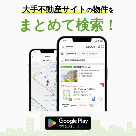
大手不動産サイト
物件
の
を
まとめて検索！