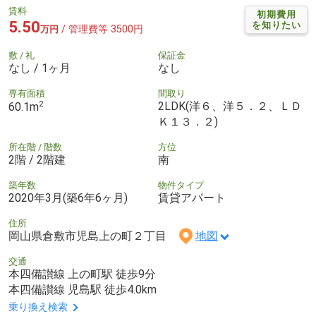
賃料
初期費用
5.50
を知りたい
/ 管理費等 3500円
万円
敷 / 礼
保証金
なし / 1ヶ月
なし
専有面積
間取り
2
2LDK(洋６、洋５．２、ＬＤ
60.1m
Ｋ１３．２)
所在階 / 階数
方位
2階 / 2階建
南
築年数
物件タイプ
2020年3月(築6年6ヶ月)
賃貸アパート
住所
岡山県倉敷市児島上の町２丁目
地図
交通
本四備讃線 上の町駅 徒歩9分
本四備讃線 児島駅 徒歩4.0km
乗り換え検索