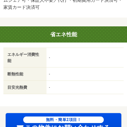
ムシェア可・保証人不要／代行 ・初期費用カード決済可・
キャンペーン♪お申し込みいただいた全ての方に、【引越し
家賃カード決済可
ダンボール１０枚プレゼント☆】当店は倉敷市水島エリア
と児島エリアの中心で営業しており、水島・児島エリアの
賃貸専門店です。地元密着な/クリーニング費用 90000円/
省エネ性能
カギセット費 3300円
エネルギー消費性
-
能
断熱性能
-
目安光熱費
-
無料・簡単2項目！