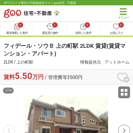
NTTグループ運営の不動産総合サイト goo住宅・不動産
0
1
0
0
最近検索した条件
最近見た物件
保存した条件
お気に入り
フィデール・ソウＢ 上の町駅 2LDK 賃貸(賃貸マ
ンション・アパート)
2LDK / 上の町駅
情報提供元
アットホーム
5.50
賃料
万円
/ 管理費等3500円
1
/
16