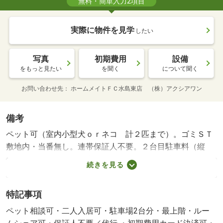
無料・簡単入力2項目
実際に物件を見学
したい
写真
初期費用
設備
をもっと見たい
を聞く
について聞く
お問い合わせ先
ホームメイトＦＣ水島東店 （株）アクシアワン
備考
ペット可（室内小型犬ｏｒネコ 計２匹まで）。ゴミＳＴ
敷地内・当番無し。連帯保証人不要。２台目駐車料（縦
列）込み。ペット可（室内小型犬ｏｒネコ 計２匹ま
続きを見る
で）。ゴミＳＴ敷地内・当番無し。連帯保証人不要。・賃
貸保証等：加入要（ハウスリーブ 初回保証料２５，００
特記事項
０円 毎月保証料家賃総額の２．５％）・維持費等：ｒｕ
ｕｍサポート１，９８０円／月・他交通手段：本四備讃線
ペット相談可・二人入居可・駐車場2台分・最上階・ルー
児島駅バス２５分ＪＲ上の町駅停歩９分・当店ならではの