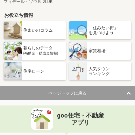
フィデール・ソウＢ 2LDK
お役立ち情報
「住みたい街」
住まいのコラム
を見つけよう
暮らしのデータ
家賃相場
(補助金・助成金情報)
人気タウン
住宅ローン
ランキング
ページトップに戻る
goo住宅・不動産
アプリ