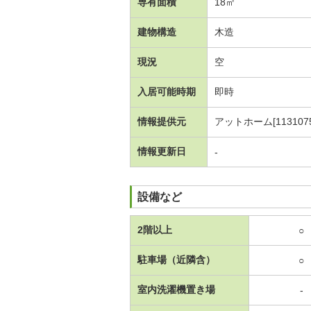
専有面積
18㎡
建物構造
木造
現況
空
入居可能時期
即時
情報提供元
アットホーム[1131075
情報更新日
-
設備など
2階以上
○
駐車場（近隣含）
○
室内洗濯機置き場
-