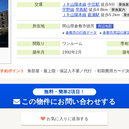
交通
ＪＲ山陽本線
中庄駅
徒歩9分
乗換案
宇野線
早島駅
徒歩4.8km
乗換案内
ＪＲ山陽本線
庭瀬駅
徒歩5.2km
乗
所在地
岡山県倉敷市徳芳
周辺地図
倉敷市の行政データ
倉敷市周辺の家
間取り
ワンルーム
専有
築年月
1992年2月
築
すめポイント
角部屋・最上階・保証人不要／代行 ・初期費用カード
無料・簡単2項目！
この物件にお問い合わせする
お気に入りに追加する