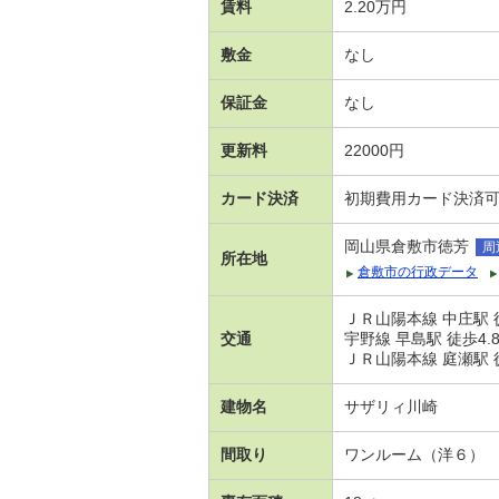
賃料
2.20万円
敷金
なし
保証金
なし
更新料
22000円
カード決済
初期費用カード決済
岡山県倉敷市徳芳
周
所在地
倉敷市の行政データ
ＪＲ山陽本線 中庄駅 
交通
宇野線 早島駅 徒歩4.8
ＪＲ山陽本線 庭瀬駅 徒
建物名
サザリィ川崎
間取り
ワンルーム（洋６）