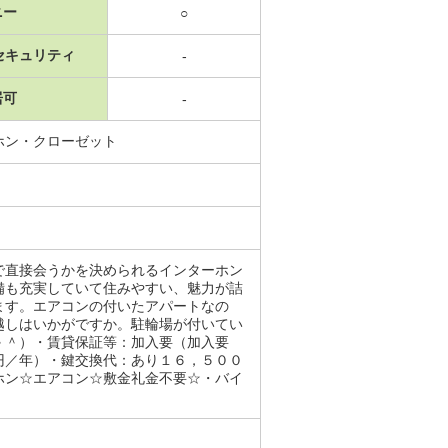
ニー
○
セキュリティ
-
居可
-
ホン・クローゼット
で直接会うかを決められるインターホン
備も充実していて住みやすい、魅力が詰
ます。エアコンの付いたアパートなの
越しはいかがですか。駐輪場が付いてい
（＾＾）・賃貸保証等：加入要（加入要
円／年）・鍵交換代：あり１６，５００
ホン☆エアコン☆敷金礼金不要☆・バイ