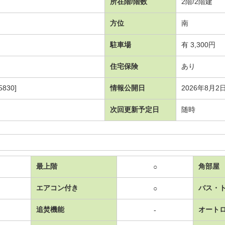
所在階/階数
2階/2階建
方位
南
駐車場
有 3,300円
住宅保険
あり
830]
情報公開日
2026年8月2
次回更新予定日
随時
最上階
角部屋
○
エアコン付き
バス・
○
追焚機能
オート
-