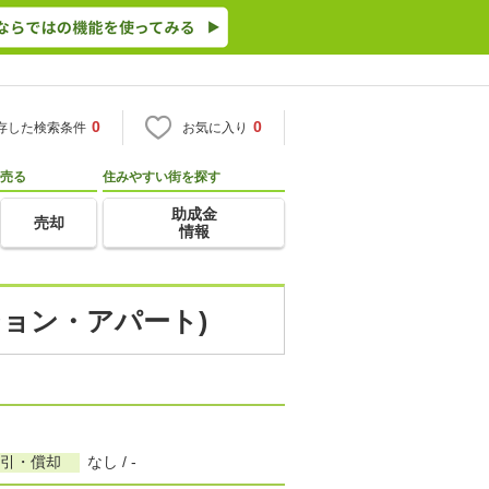
0
0
存した検索条件
お気に入り
売る
住みやすい街を探す
助成金
売却
情報
ション・アパート)
敷引・償却
なし / -