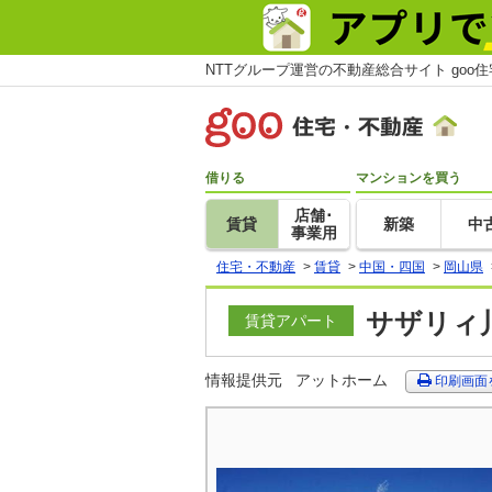
NTTグループ運営の不動産総合サイト goo
借りる
マンションを買う
店舗･
賃貸
新築
中
事業用
住宅・不動産
>
賃貸
>
中国・四国
>
岡山県
サザリィ川
賃貸アパート
情報提供元
アットホーム
印刷画面