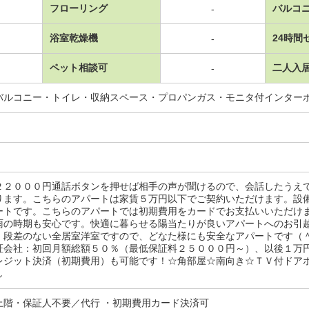
フローリング
バルコ
-
浴室乾燥機
24時間
-
ペット相談可
二人入
-
バルコニー・トイレ・収納スペース・プロパンガス・モニタ付インター
２２０００円通話ボタンを押せば相手の声が聞けるので、会話したうえ
ります。こちらのアパートは家賃５万円以下でご契約いただけます。設
ートです。こちらのアパートでは初期費用をカードでお支払いいただけ
雨の時期も安心です。快適に暮らせる陽当たりが良いアパートへのお引
。段差のない全居室洋室ですので、どなた様にも安全なアパートです
証会社：初回月額総額５０％（最低保証料２５０００円～）、以後１万
レジット決済（初期費用）も可能です！☆角部屋☆南向き☆ＴＶ付ドア
し
上階・保証人不要／代行 ・初期費用カード決済可