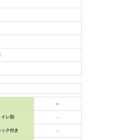
日
○
トイレ別
-
ロック付き
-