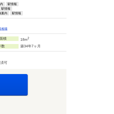
内
駅情報
駅情報
換案内
駅情報
賃相場
面積
2
18m
年数
築34年7ヶ月
決済可