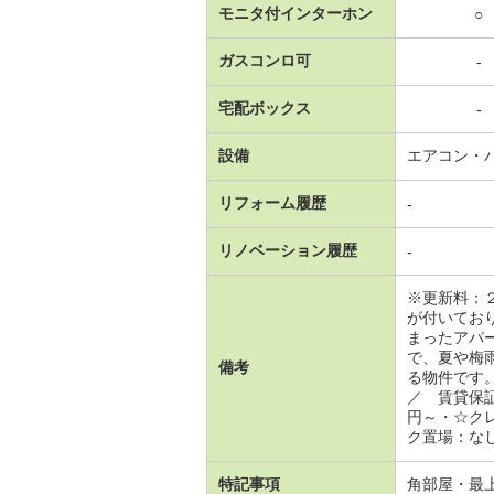
モニタ付インターホン
○
ガスコンロ可
-
宅配ボックス
-
設備
エアコン・
リフォーム履歴
-
リノベーション履歴
-
※更新料：
が付いてお
まったアパ
で、夏や梅
備考
る物件です
／ 賃貸保
円～・☆ク
ク置場：な
特記事項
角部屋・最