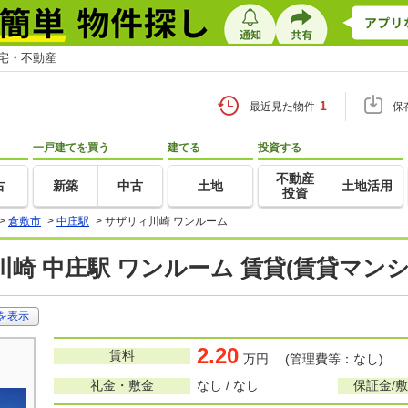
住宅・不動産
1
最近見た物件
保
一戸建てを買う
建てる
投資する
不動産
古
新築
中古
土地
土地活用
投資
>
倉敷市
>
中庄駅
>
サザリィ川崎 ワンルーム
崎 中庄駅 ワンルーム 賃貸(賃貸マン
を表示
2.20
賃料
万円 (管理費等：なし)
礼金・敷金
なし / なし
保証金/