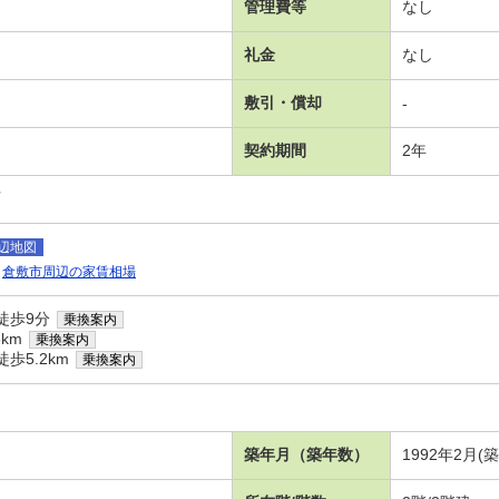
管理費等
なし
礼金
なし
敷引・償却
-
契約期間
2年
可
辺地図
倉敷市周辺の家賃相場
徒歩9分
乗換案内
km
乗換案内
歩5.2km
乗換案内
築年月（築年数）
1992年2月(