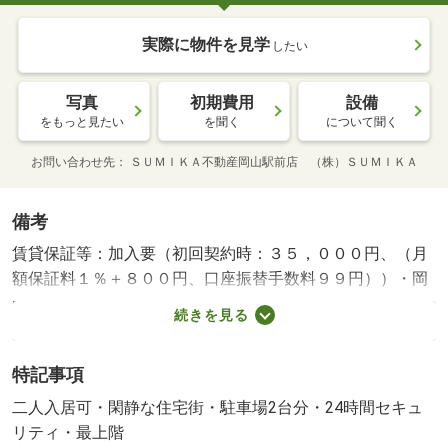
実際に物件を見学
したい
写真
初期費用
設備
をもっと見たい
を聞く
について聞く
お問い合わせ先
ＳＵＭＩＫＡ不動産岡山駅前店 （株）ＳＵＭＩＫＡ
備考
賃貸保証等：加入要（初回契約時：３５，０００円、（月
額保証料１％＋８００円、口座振替手数料９９円））・岡
山市に特化した【地域密着型】の仲介専門店です。オンラ
続きを見る
イン内見も対応可能。ご安心してお任せください。・バイ
ク置場：なし・駐輪場：有・仲介手数料：１ヶ月/ハウスク
特記事項
リーニング 71500円
二人入居可・閑静な住宅街・駐車場2台分・24時間セキュ
リティ・最上階