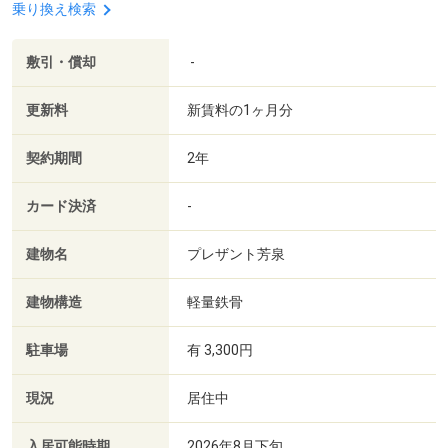
乗り換え検索
敷引・償却
-
更新料
新賃料の1ヶ月分
契約期間
2年
カード決済
-
建物名
プレザント芳泉
建物構造
軽量鉄骨
駐車場
有 3,300円
現況
居住中
入居可能時期
2026年8月下旬