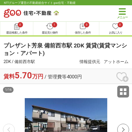
NTTグループ運営の不動産総合サイト goo住宅・不動産
0
1
0
0
最近検索した条件
最近見た物件
保存した条件
お気に入り
プレザント芳泉 備前西市駅 2DK 賃貸(賃貸マンシ
ョン・アパート)
2DK / 備前西市駅
情報提供元
アットホーム
5.70
賃料
万円
/ 管理費等4000円
1
/
16