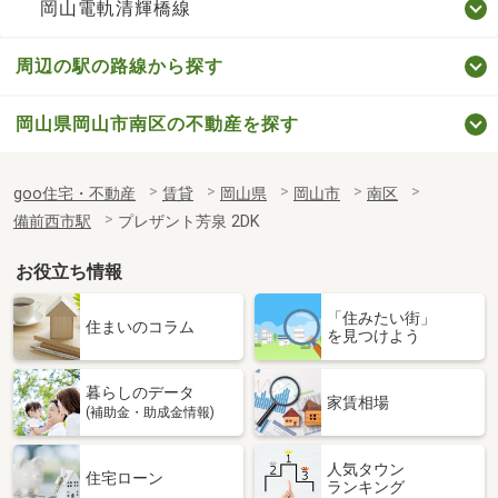
岡山電軌清輝橋線
周辺の駅の路線から探す
岡山県岡山市南区の不動産を探す
goo住宅・不動産
賃貸
岡山県
岡山市
南区
備前西市駅
プレザント芳泉 2DK
お役立ち情報
「住みたい街」
住まいのコラム
を見つけよう
暮らしのデータ
家賃相場
(補助金・助成金情報)
人気タウン
住宅ローン
ランキング