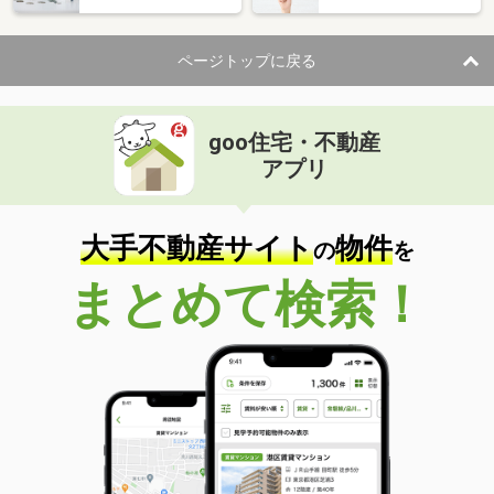
ページトップに戻る
goo住宅・不動産
アプリ
大手不動産サイト
物件
の
を
まとめて検索！