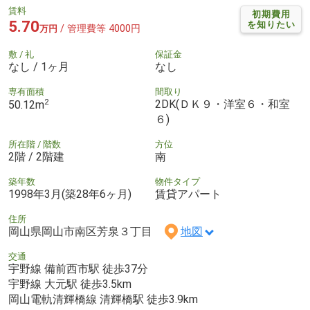
賃料
初期費用
5.70
を知りたい
/ 管理費等 4000円
万円
敷 / 礼
保証金
なし / 1ヶ月
なし
専有面積
間取り
2
2DK(ＤＫ９・洋室６・和室
50.12m
６)
所在階 / 階数
方位
2階 / 2階建
南
築年数
物件タイプ
1998年3月(築28年6ヶ月)
賃貸アパート
住所
岡山県岡山市南区芳泉３丁目
地図
交通
宇野線 備前西市駅 徒歩37分
宇野線 大元駅 徒歩3.5km
岡山電軌清輝橋線 清輝橋駅 徒歩3.9km