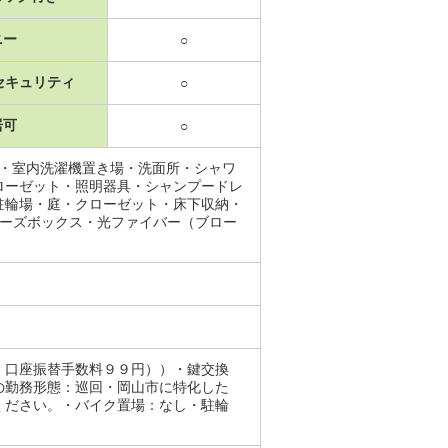
ニー
○
セキュリティ
○
居可
○
場・室内洗濯機置き場・洗面所・シャワ
ローゼット・照明器具・シャンプードレ
駐輪場・庭・クローゼット・床下収納・
ューズボックス・光ファイバー（ブロー
、口座振替手数料９９円））・鍵交換
の勤務形態：巡回・岡山市に特化した
ください。・バイク置場：なし・駐輪