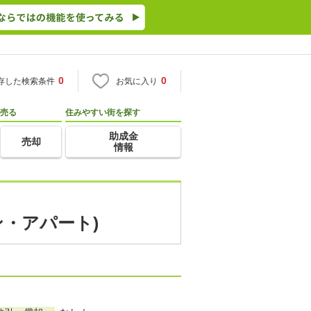
0
0
存した検索条件
お気に入り
売る
住みやすい街を探す
助成金
売却
情報
ン・アパート)