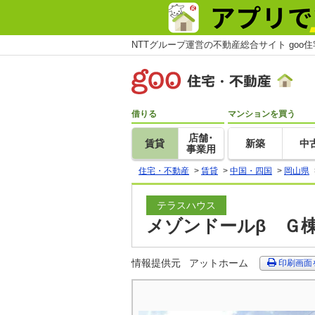
NTTグループ運営の不動産総合サイト goo
借りる
マンションを買う
店舗･
賃貸
新築
中
事業用
住宅・不動産
>
賃貸
>
中国・四国
>
岡山県
テラスハウス
メゾンドールβ Ｇ棟
情報提供元
アットホーム
印刷画面