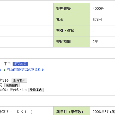
管理費等
4000円
礼金
5万円
敷引・償却
-
契約期間
2年
田１丁目
周辺地図
タ
岡山市南区周辺の家賃相場
歩31分
乗換案内
分
乗換案内
駅 徒歩3.4km
乗換案内
・洋室７・ＬＤＫ１１）
築年月（築年数）
2006年8月(