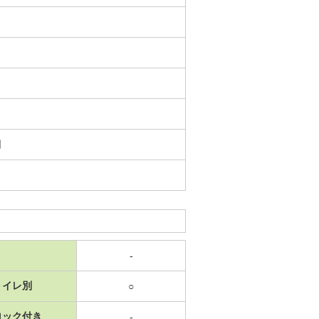
日
-
トイレ別
○
ロック付き
-