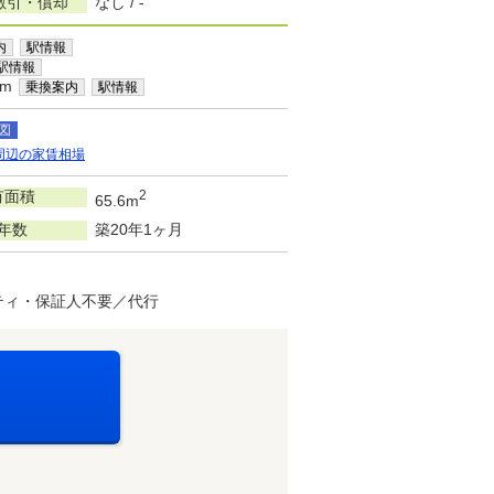
敷引・償却
なし / -
内
駅情報
駅情報
km
乗換案内
駅情報
図
周辺の家賃相場
有面積
2
65.6m
年数
築20年1ヶ月
ティ・保証人不要／代行