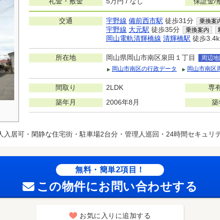
礼金・敷金
5万円 / なし
保証金/
交通
宇野線
備前西市駅
徒歩31分
乗換案
宇野線
大元駅
徒歩35分
乗換案内
岡山電軌清輝橋線
清輝橋駅
徒歩3.4
所在地
岡山県岡山市南区泉田１丁目
周辺地
岡山市南区の行政データ
岡山市南区
間取り
2LDK
専
築年月
2006年8月
築
人入居可・閑静な住宅街・駐車場2台分・管理人巡回・24時間セキュリ
無料・簡単2項目！
この物件にお問い合わせする
お気に入りに追加する