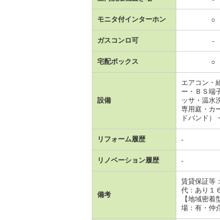
モニタ付インターホン
○
ガスコンロ可
-
宅配ボックス
○
エアコン・
ー・ＢＳ端
設備
ッサ・温水
専用庭・カ
ドバンド）
リフォーム履歴
-
リノベーション履歴
-
賃貸保証等
代：あり１
備考
【地域密着
場：有・仲介