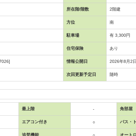
所在階/階数
2階建
方位
南
駐車場
有 3,300円
住宅保険
あり
026]
情報公開日
2026年8月2
次回更新予定日
随時
最上階
角部屋
-
エアコン付き
バス・
○
追焚機能
オート
○