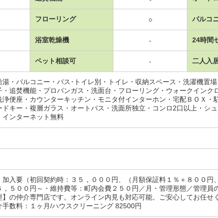
フローリング
バルコ
○
浴室乾燥機
24時間
-
ペット相談可
二人入
-
給湯・バルコニー・バス･トイレ別・トイレ・収納スペース・洗濯機置
子・追焚機能・プロパンガス・洗面台・フローリング・ウォークインク
洗浄便座・カウンターキッチン・モニタ付インターホン・宅配ＢＯＸ・
ードキー・複層ガラス・オートバス・洗面所独立・コンロ2口以上・シ
・インターネット無料
：加入要（初回契約時：３５，０００円、（月額保証料１％＋８００円
６，５００円～・維持費等：町内会費２５０円／月・管理形態／管理員
型】の仲介専門店です。オンライン内見も対応可能。ご安心してお任せ
手数料：１ヶ月/ハウスクリーニング 82500円