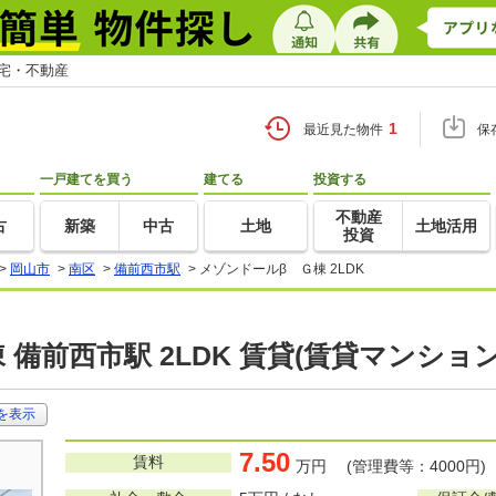
住宅・不動産
1
最近見た物件
保
一戸建てを買う
建てる
投資する
不動産
古
新築
中古
土地
土地活用
投資
>
岡山市
>
南区
>
備前西市駅
>
メゾンドールβ Ｇ棟 2LDK
 備前西市駅 2LDK 賃貸(賃貸マンショ
を表示
7.50
賃料
万円 (管理費等：4000円)