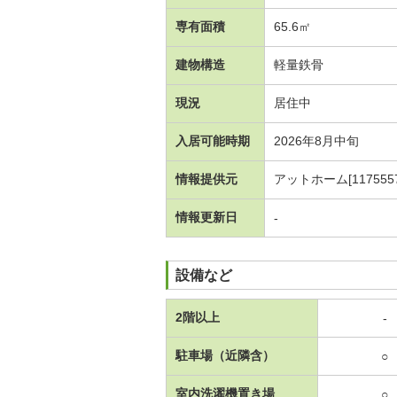
専有面積
65.6㎡
建物構造
軽量鉄骨
現況
居住中
入居可能時期
2026年8月中旬
情報提供元
アットホーム[1175557
情報更新日
-
設備など
2階以上
-
駐車場（近隣含）
○
室内洗濯機置き場
○