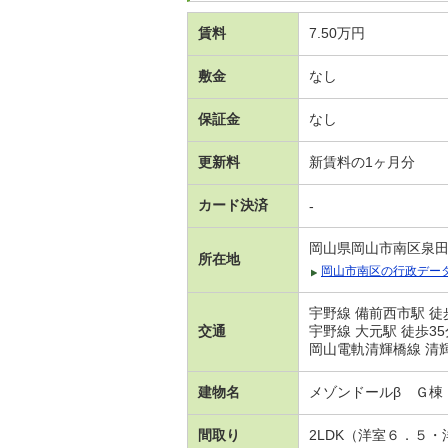
賃料
7.50万円
敷金
なし
保証金
なし
更新料
新賃料の1ヶ月分
カード決済
-
岡山県岡山市南区泉
所在地
岡山市南区の行政デー
宇野線 備前西市駅 徒
交通
宇野線 大元駅 徒歩35
岡山電軌清輝橋線 清輝橋
建物名
メゾンドールβ Ｇ棟
間取り
2LDK（洋室６．５